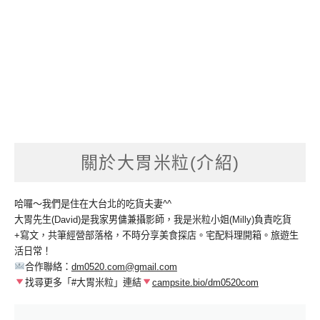
關於大胃米粒(介紹)
哈囉～我們是住在大台北的吃貨夫妻^^
大胃先生(David)是我家男傭兼攝影師，我是米粒小姐(Milly)負責吃貨
+寫文，共筆經營部落格，不時分享美食探店。宅配料理開箱。旅遊生
活日常！
合作聯絡：
dm0520.com@gmail.com
找尋更多「#大胃米粒」連結
campsite.bio/dm0520com