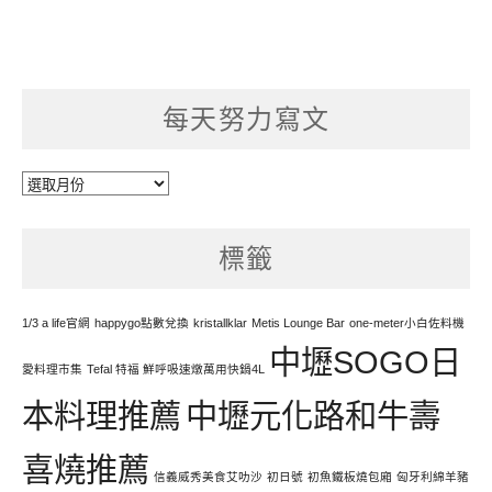
每天努力寫文
每
天
努
標籤
力
寫
文
1/3 a life官網
happygo點數兌換
kristallklar
Metis Lounge Bar
one-meter小白佐料機
中壢SOGO日
愛料理市集
Tefal 特福 鮮呼吸速燉萬用快鍋4L
本料理推薦
中壢元化路和牛壽
喜燒推薦
信義威秀美食艾叻沙
初日號
初魚鐵板燒包廂
匈牙利綿羊豬