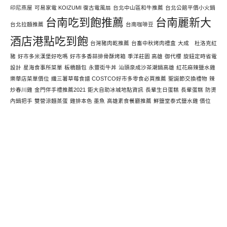
印尼燕屋
可易家電 KOIZUMI 復古電風扇
台北中山區和牛推薦
台北公館平價小火鍋
台南吃到飽推薦
台南麗新大
台北拉麵推薦
台南咖啡豆
酒店港點吃到飽
台灣豬肉乾推薦
台畜中秋烤肉禮盒
大成 杜洛克紅
豬
好市多米漢堡好吃嗎
好市多香蒜排骨酥烤箱
季洋莊園 高雄
御代櫻
旋鈕定時省電
設計
星海食事所菜單
板橋麵包
永豐街牛丼
汕頭泉成沙茶潮鍋高雄
紅花麻辣鹽水雞
樂華店菜單價位
纖三薯草莓食譜 COSTCO好市多零食必買推薦
聖誕節交換禮物
辣
炒春川雞
金門伴手禮推薦2021
鉅大自助冰城地點資訊
長輩生日蛋糕
長輩蛋糕
防燙
內鍋把手
雙營涼麵蒸蛋
雞排本色 墨魚
高雄素食餐廳推薦
鮮鹽堂泰式鹽水雞 價位