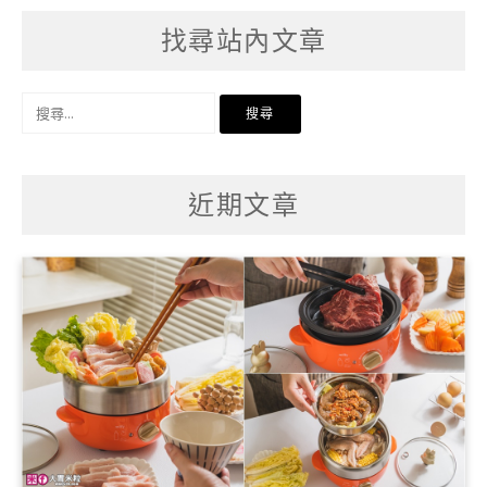
找尋站內文章
搜
尋
關
鍵
字:
近期文章