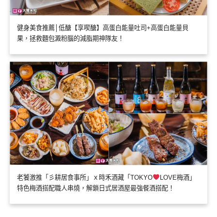
健身美食推薦│低醣【享喫醣】高蛋白能量吐司+高蛋白能量貝
果，拯救麵包澱粉腦的減脂期神隊友！
老饕激推「彡耕居食事所」ｘ時禾酒藏「TOKYO
LOVE梅酒」
特色梅酒搭配職人串燒，解鎖日式居酒屋最強餐酒搭配！