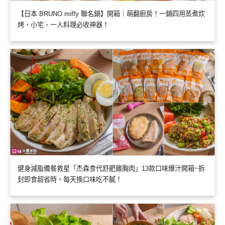
【日本 BRUNO miffy 聯名鍋】開箱｜萌翻廚房！一鍋四用蒸煮炊
烤，小宅、一人料理必收神器！
健身減脂備餐救星「杰森食代舒肥雞胸肉」13款口味爆汁開箱~拆
封即食超省時，每天換口味吃不膩！