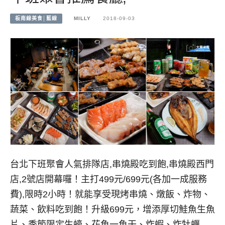
板南線美食│藍線
MILLY
2018-09-03
台北下班聚會人氣排隊店,串燒殿吃到飽,串燒殿西門
店,2號店開幕囉！主打499元/699元(各加一成服務
費),限時2小時！就能享受現烤串燒、燉飯、炸物、
蔬菜、飲料吃到飽！升級699元，增添厚切鮭魚生魚
片、季節限定生蠔、花魚一魚干、炸蝦、炸牡蠣…