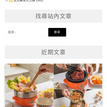
台北美食大分類 (381)
找尋站內文章
搜
尋
關
鍵
字:
近期文章