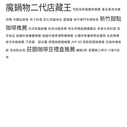
魔鍋物二代店藏王
宅配低熱量麵食推薦
富及第洗衣機
新竹甜點
評價
市廳站美食
布丁料理
彰化肉圓老店
愛披薩
新竹東門市場宵夜
咖啡推薦
日式和風麻醬
旺來冰館菜單
明水然樂板橋重慶店
本家日本料理
杏
芳食品
板橋約會餐廳推薦
桃園中壢青埔聚餐推薦
比爾炸魚薯條帶皮薯條
永和樂華
夜市丼飯推薦
汗蒸幕 甜米露
肩頸按摩器推薦 JHT 6D 舒鬆肩頸按摩器
花旗參養氣
莊園咖啡豆禮盒推薦
飲
茶自點永和
鐘路3街
首爾糕三時代
더불어함
께