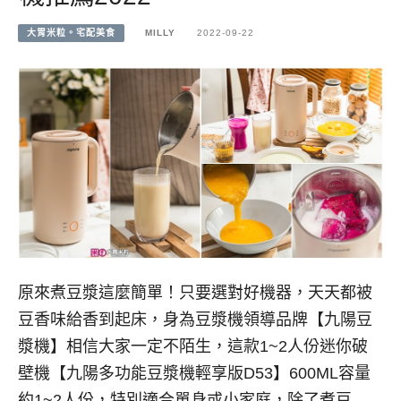
大胃米粒。宅配美食
MILLY
2022-09-22
原來煮豆漿這麼簡單！只要選對好機器，天天都被
豆香味給香到起床，身為豆漿機領導品牌【九陽豆
漿機】相信大家一定不陌生，這款1~2人份迷你破
壁機【九陽多功能豆漿機輕享版D53】600ML容量
約1~2人份，特別適合單身或小家庭，除了煮豆