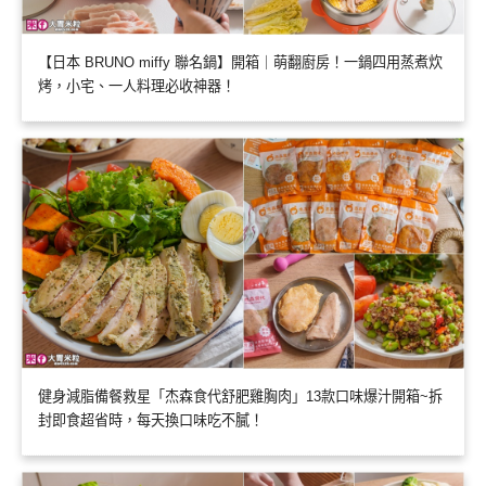
【日本 BRUNO miffy 聯名鍋】開箱｜萌翻廚房！一鍋四用蒸煮炊
烤，小宅、一人料理必收神器！
健身減脂備餐救星「杰森食代舒肥雞胸肉」13款口味爆汁開箱~拆
封即食超省時，每天換口味吃不膩！