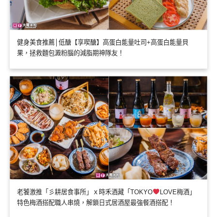
健身美食推薦│低醣【享喫醣】高蛋白能量吐司+高蛋白能量貝
果，拯救麵包澱粉腦的減脂期神隊友！
老饕激推「彡耕居食事所」ｘ時禾酒藏「TOKYO
LOVE梅酒」
特色梅酒搭配職人串燒，解鎖日式居酒屋最強餐酒搭配！