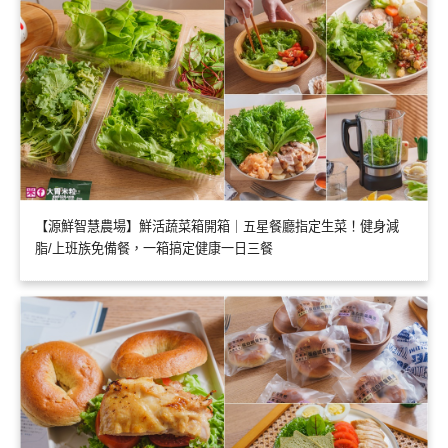
【源鮮智慧農場】鮮活蔬菜箱開箱｜五星餐廳指定生菜！健身減
脂/上班族免備餐，一箱搞定健康一日三餐