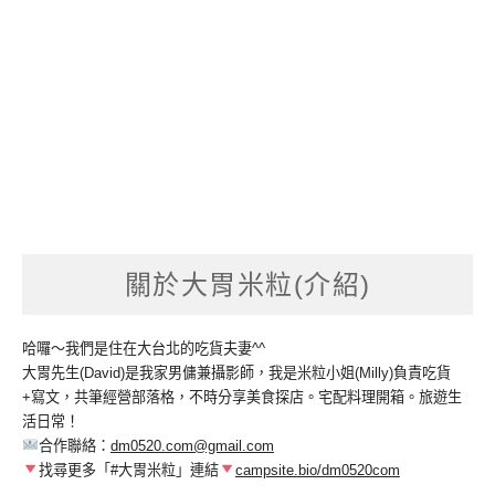
關於大胃米粒(介紹)
哈囉～我們是住在大台北的吃貨夫妻^^
大胃先生(David)是我家男傭兼攝影師，我是米粒小姐(Milly)負責吃貨
+寫文，共筆經營部落格，不時分享美食探店。宅配料理開箱。旅遊生
活日常！
合作聯絡：
dm0520.com@gmail.com
找尋更多「#大胃米粒」連結
campsite.bio/dm0520com