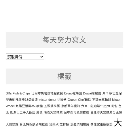
每天努力寫文
每
天
努
標籤
力
寫
文
Bill's Fish & Chips 比爾炸魚薯條地點資訊
Bruno電烤盤 Dowai摺摺鍋
JHT 多功能深
層震動按摩器13檔變速
mister donut 兌換卷
Queen Chef鍋具
不貳光車輪餅 Mister
Wheel
九陽豆漿機d53食譜
五穀飯推薦
京都百年醬油
六甲田莊咖啡牛奶ptt
刈包 台
北
劍湖山王子大飯店 房價
南崁火鍋推薦
台中西屯私廚推薦
台北市火鍋推薦分區懶
大
人包整理
台北特色調酒吧推薦
吳秉承 乾拌麵
嘉義樂咖廚房
多偉家電摺摺鍋