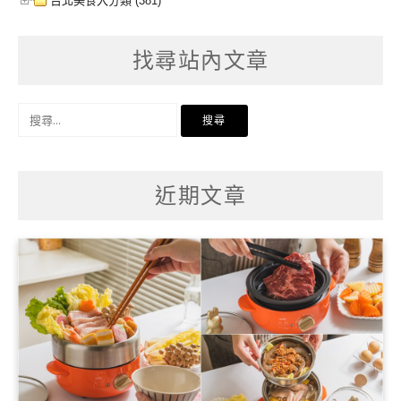
台北美食大分類 (381)
找尋站內文章
搜
尋
關
鍵
字:
近期文章