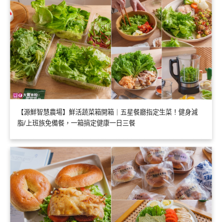
【源鮮智慧農場】鮮活蔬菜箱開箱｜五星餐廳指定生菜！健身減
脂/上班族免備餐，一箱搞定健康一日三餐