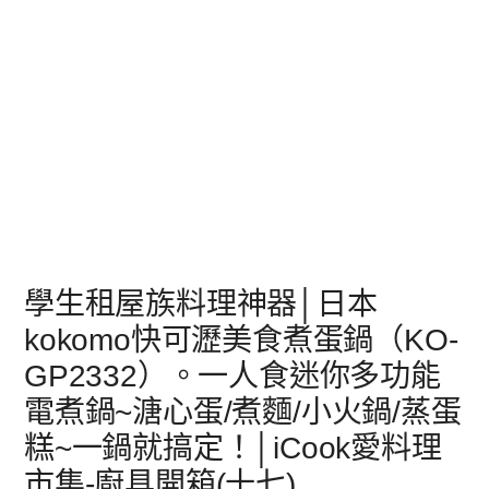
學生租屋族料理神器│日本
kokomo快可瀝美食煮蛋鍋（KO-
GP2332）。一人食迷你多功能
電煮鍋~溏心蛋/煮麵/小火鍋/蒸蛋
糕~一鍋就搞定！│iCook愛料理
市集-廚具開箱(十七)