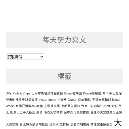
每天努力寫文
每
天
努
標籤
力
寫
文
Bill's Fish & Chips 比爾炸魚薯條地點資訊
Bruno電烤盤 Dowai摺摺鍋
JHT 多功能深
層震動按摩器13檔變速
mister donut 兌換卷
Queen Chef鍋具
不貳光車輪餅 Mister
Wheel
九陽豆漿機d53食譜
五穀飯推薦
京都百年醬油
六甲田莊咖啡牛奶ptt
刈包 台
北
劍湖山王子大飯店 房價
南崁火鍋推薦
台中西屯私廚推薦
台北市火鍋推薦分區懶
大
人包整理
台北特色調酒吧推薦
吳秉承 乾拌麵
嘉義樂咖廚房
多偉家電摺摺鍋