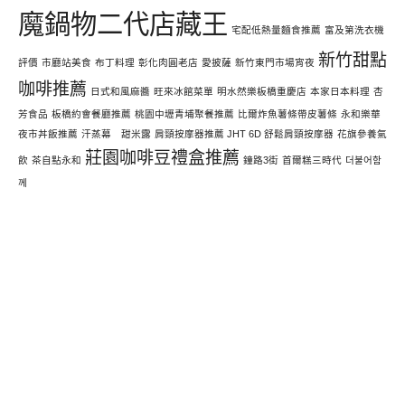
魔鍋物二代店藏王
宅配低熱量麵食推薦
富及第洗衣機
新竹甜點
評價
市廳站美食
布丁料理
彰化肉圓老店
愛披薩
新竹東門市場宵夜
咖啡推薦
日式和風麻醬
旺來冰館菜單
明水然樂板橋重慶店
本家日本料理
杏
芳食品
板橋約會餐廳推薦
桃園中壢青埔聚餐推薦
比爾炸魚薯條帶皮薯條
永和樂華
夜市丼飯推薦
汗蒸幕 甜米露
肩頸按摩器推薦 JHT 6D 舒鬆肩頸按摩器
花旗參養氣
莊園咖啡豆禮盒推薦
飲
茶自點永和
鐘路3街
首爾糕三時代
더불어함
께