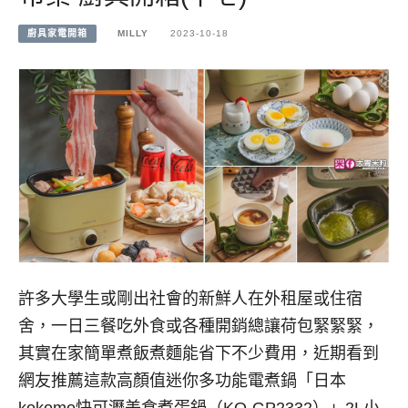
廚具家電開箱
MILLY
2023-10-18
許多大學生或剛出社會的新鮮人在外租屋或住宿
舍，一日三餐吃外食或各種開銷總讓荷包緊緊緊，
其實在家簡單煮飯煮麵能省下不少費用，近期看到
網友推薦這款高顏值迷你多功能電煮鍋「日本
kokomo快可瀝美食煮蛋鍋（KO-GP2332）」2L小