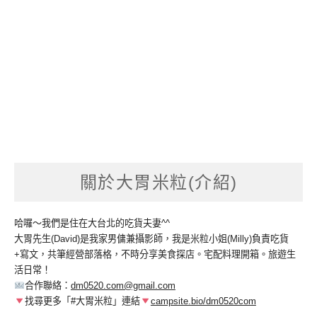
關於大胃米粒(介紹)
哈囉～我們是住在大台北的吃貨夫妻^^
大胃先生(David)是我家男傭兼攝影師，我是米粒小姐(Milly)負責吃貨
+寫文，共筆經營部落格，不時分享美食探店。宅配料理開箱。旅遊生
活日常！
合作聯絡：
dm0520.com@gmail.com
找尋更多「#大胃米粒」連結
campsite.bio/dm0520com