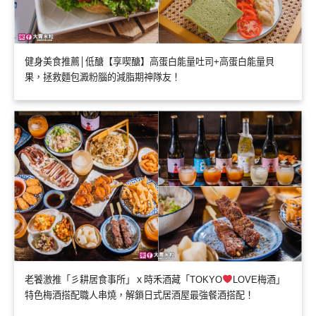
健身美食推薦│低醣【享喫醣】高蛋白能量吐司+高蛋白能量貝
果，拯救麵包澱粉腦的減脂期神隊友！
老饕激推「彡耕居食事所」ｘ時禾酒藏「TOKYO
LOVE梅酒」
特色梅酒搭配職人串燒，解鎖日式居酒屋最強餐酒搭配！