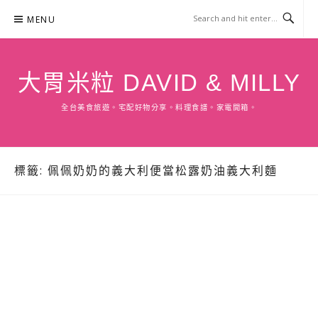
Skip
MENU
to
content
大胃米粒 DAVID & MILLY
全台美食旅遊。宅配好物分享。料理食譜。家電開箱。
標籤:
佩佩奶奶的義大利便當松露奶油義大利麵