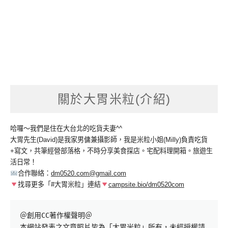
關於大胃米粒(介紹)
哈囉～我們是住在大台北的吃貨夫妻^^
大胃先生(David)是我家男傭兼攝影師，我是米粒小姐(Milly)負責吃貨
+寫文，共筆經營部落格，不時分享美食探店。宅配料理開箱。旅遊生
活日常！
合作聯絡：
dm0520.com@gmail.com
找尋更多「#大胃米粒」連結
campsite.bio/dm0520com
＠創用CC著作權聲明＠

本網站發表之文章照片皆為「大胃米粒」所有，未經授權請