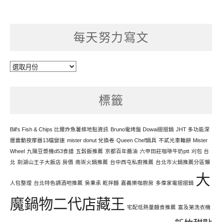
每天努力寫文
每
天
努
標籤
力
寫
文
Bill's Fish & Chips 比爾炸魚薯條地點資訊
Bruno電烤盤 Dowai摺摺鍋
JHT 多功能深
層震動按摩器13檔變速
mister donut 兌換卷
Queen Chef鍋具
不貳光車輪餅 Mister
Wheel
九陽豆漿機d53食譜
五穀飯推薦
京都百年醬油
六甲田莊咖啡牛奶ptt
刈包 台
北
劍湖山王子大飯店 房價
南崁火鍋推薦
台中西屯私廚推薦
台北市火鍋推薦分區懶
大
人包整理
台北特色調酒吧推薦
吳秉承 乾拌麵
嘉義樂咖廚房
多偉家電摺摺鍋
魔鍋物二代店藏王
宅配低熱量麵食推薦
富及第洗衣機