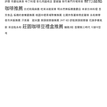
新竹甜點
評價
市廳站美食
布丁料理
彰化肉圓老店
愛披薩
新竹東門市場宵夜
咖啡推薦
日式和風麻醬
旺來冰館菜單
明水然樂板橋重慶店
本家日本料理
杏
芳食品
板橋約會餐廳推薦
桃園中壢青埔聚餐推薦
比爾炸魚薯條帶皮薯條
永和樂華
夜市丼飯推薦
汗蒸幕 甜米露
肩頸按摩器推薦 JHT 6D 舒鬆肩頸按摩器
花旗參養氣
莊園咖啡豆禮盒推薦
飲
茶自點永和
鐘路3街
首爾糕三時代
더불어함
께