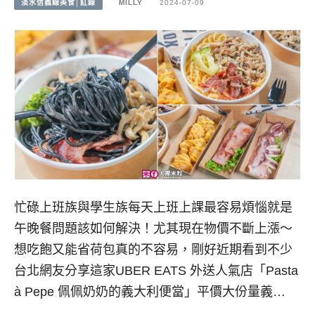
淡水信義線美食│紅線
MILLY
2024-07-09
忙碌上班族與學生族每天上班上課最容易煩惱就是
午晚餐問題該如何解決！尤其現在物價不斷上漲～
想吃飽又能省荷包真的不容易，剛好近期看到不少
台北網友分享這家UBER EATS 外送人氣店「Pasta
à Pepe 佩佩奶奶的義大利便當」平價大份量義…