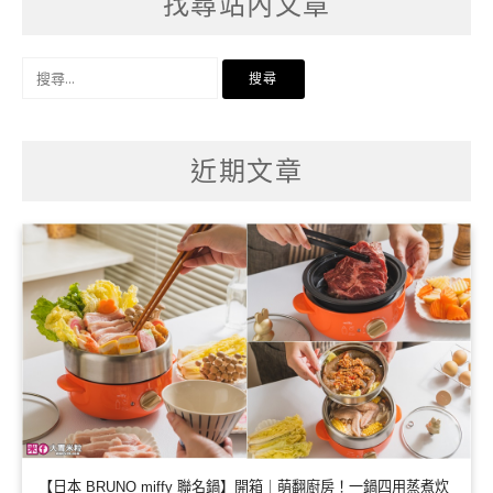
找尋站內文章
搜
尋
關
鍵
字:
近期文章
【日本 BRUNO miffy 聯名鍋】開箱｜萌翻廚房！一鍋四用蒸煮炊