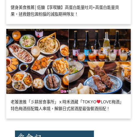
健身美食推薦│低醣【享喫醣】高蛋白能量吐司+高蛋白能量貝
果，拯救麵包澱粉腦的減脂期神隊友！
老饕激推「彡耕居食事所」ｘ時禾酒藏「TOKYO
LOVE梅酒」
特色梅酒搭配職人串燒，解鎖日式居酒屋最強餐酒搭配！