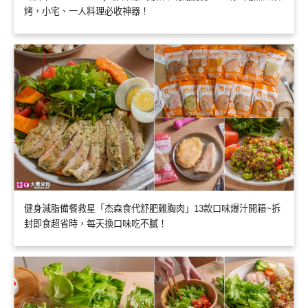
烤，小宅、一人料理必收神器！
健身減脂備餐救星「杰森食代舒肥雞胸肉」13款口味爆汁開箱~拆
封即食超省時，每天換口味吃不膩！