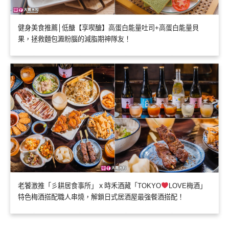
健身美食推薦│低醣【享喫醣】高蛋白能量吐司+高蛋白能量貝
果，拯救麵包澱粉腦的減脂期神隊友！
老饕激推「彡耕居食事所」ｘ時禾酒藏「TOKYO
LOVE梅酒」
特色梅酒搭配職人串燒，解鎖日式居酒屋最強餐酒搭配！