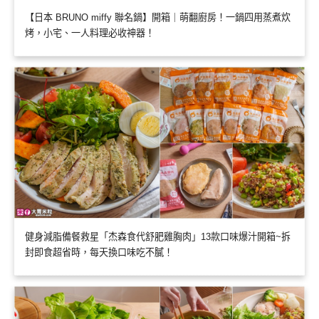
【日本 BRUNO miffy 聯名鍋】開箱｜萌翻廚房！一鍋四用蒸煮炊
烤，小宅、一人料理必收神器！
健身減脂備餐救星「杰森食代舒肥雞胸肉」13款口味爆汁開箱~拆
封即食超省時，每天換口味吃不膩！