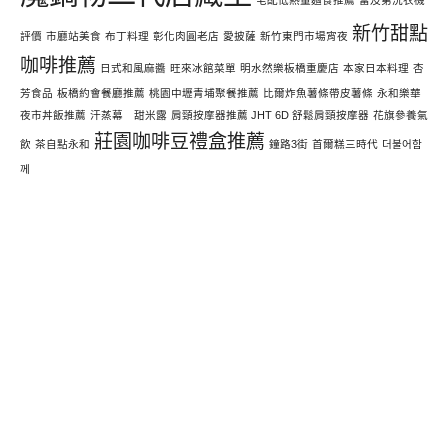
宅配低熱量麵食推薦
富及第洗衣機
新竹甜點
評價
市廳站美食
布丁料理
彰化肉圓老店
愛披薩
新竹東門市場宵夜
咖啡推薦
日式和風麻醬
旺來冰館菜單
明水然樂板橋重慶店
本家日本料理
杏
芳食品
板橋約會餐廳推薦
桃園中壢青埔聚餐推薦
比爾炸魚薯條帶皮薯條
永和樂華
夜市丼飯推薦
汗蒸幕 甜米露
肩頸按摩器推薦 JHT 6D 舒鬆肩頸按摩器
花旗參養氣
莊園咖啡豆禮盒推薦
飲
茶自點永和
鐘路3街
首爾糕三時代
더불어함
께