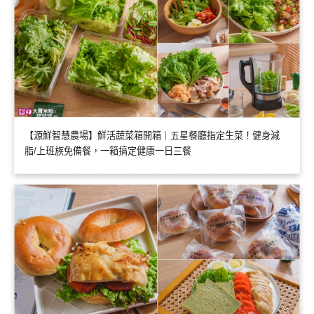
【源鮮智慧農場】鮮活蔬菜箱開箱｜五星餐廳指定生菜！健身減
脂/上班族免備餐，一箱搞定健康一日三餐