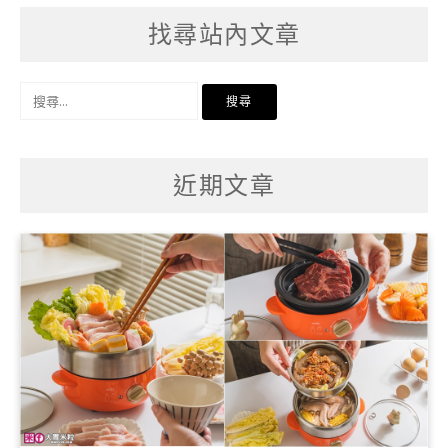
找尋站內文章
搜
尋
關
鍵
字:
近期文章