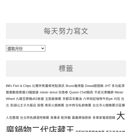
每天努力寫文
每
天
努
標籤
力
寫
文
Bill's Fish & Chips 比爾炸魚薯條地點資訊
Bruno電烤盤 Dowai摺摺鍋
JHT 多功能深
層震動按摩器13檔變速
mister donut 兌換卷
Queen Chef鍋具
不貳光車輪餅 Mister
Wheel
九陽豆漿機d53食譜
五穀飯推薦
京都百年醬油
六甲田莊咖啡牛奶ptt
刈包 台
北
劍湖山王子大飯店 房價
南崁火鍋推薦
台中西屯私廚推薦
台北市火鍋推薦分區懶
大
人包整理
台北特色調酒吧推薦
吳秉承 乾拌麵
嘉義樂咖廚房
多偉家電摺摺鍋
魔鍋物二代店藏王