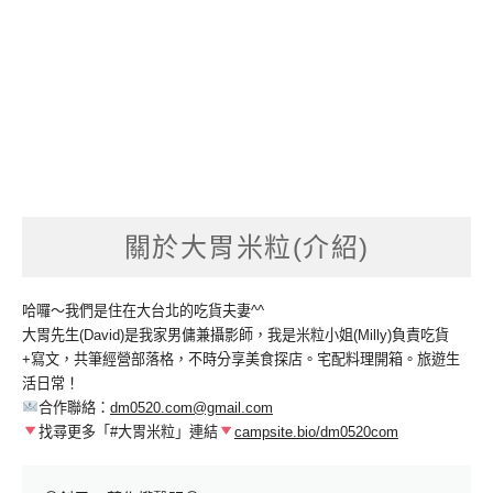
關於大胃米粒(介紹)
哈囉～我們是住在大台北的吃貨夫妻^^
大胃先生(David)是我家男傭兼攝影師，我是米粒小姐(Milly)負責吃貨
+寫文，共筆經營部落格，不時分享美食探店。宅配料理開箱。旅遊生
活日常！
合作聯絡：
dm0520.com@gmail.com
找尋更多「#大胃米粒」連結
campsite.bio/dm0520com