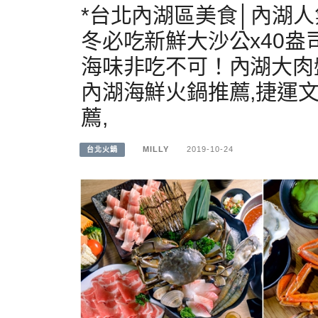
*台北內湖區美食│內湖人
冬必吃新鮮大沙公x40盎
海味非吃不可！內湖大肉
內湖海鮮火鍋推薦,捷運
薦,
MILLY
2019-10-24
台北火鍋