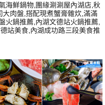
氣海鮮鍋物,團緣涮涮屋內湖店,秋
司大肉盤,搭配現煮蟹膏雜炊,滿滿
盤火鍋推薦,內湖文德站火鍋推薦,
文德站美食,內湖成功路三段美食推