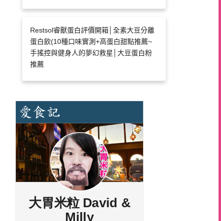
Restsol睿獸蛋白評價開箱│全素大豆分離
蛋白飲(10種口味實測+高蛋白甜點推薦~
手搖控與健身人的夢幻救星│大豆蛋白粉
推薦