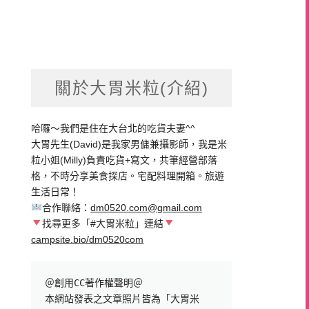
關於大胃米粒(介紹)
哈囉～我們是住在大台北的吃貨夫妻^^
大胃先生(David)是我家男傭兼攝影師，我是米
粒小姐(Milly)負責吃貨+寫文，共筆經營部落
格，不時分享美食探店。宅配料理開箱。旅遊
生活日常！
合作聯絡：
dm0520.com@gmail.com
找尋更多「#大胃米粒」連結
campsite.bio/dm0520com
＠創用CC著作權聲明＠

本網站發表之文章照片皆為「大胃米