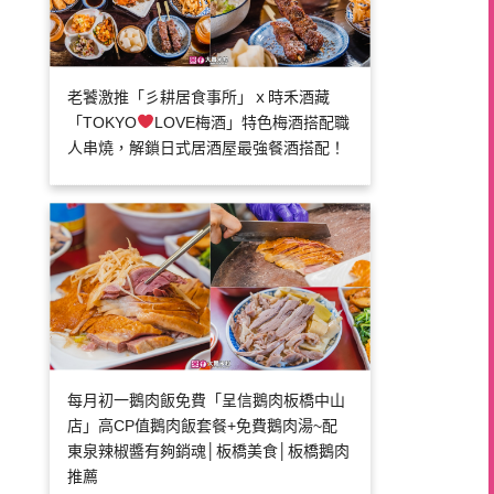
老饕激推「彡耕居食事所」ｘ時禾酒藏
「TOKYO
LOVE梅酒」特色梅酒搭配職
人串燒，解鎖日式居酒屋最強餐酒搭配！
每月初一鵝肉飯免費「呈信鵝肉板橋中山
店」高CP值鵝肉飯套餐+免費鵝肉湯~配
東泉辣椒醬有夠銷魂│板橋美食│板橋鵝肉
推薦