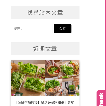
找尋站內文章
搜
尋
關
鍵
近期文章
字:
【源鮮智慧農場】鮮活蔬菜箱開箱｜五星