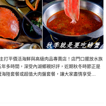
,主打平價活海鮮與高級肉品專賣店！店門口擺放水族
五年多時間，深受內湖鄉親好評，近期秋冬時節正是
蟹海陸套餐或超值大肉盤套餐，讓大家盡情享受…