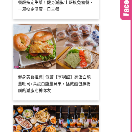
餐廳指定生菜！健身減脂/上班族免備餐，
一箱搞定健康一日三餐
健身美食推薦│低醣【享喫醣】高蛋白能
量吐司+高蛋白能量貝果，拯救麵包澱粉
腦的減脂期神隊友！