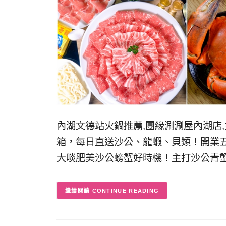
內湖文德站火鍋推薦,團緣涮涮屋內湖店
箱，每日直送沙公、龍蝦、貝類！開業
大啖肥美沙公螃蟹好時機！主打沙公青
CONTINUE READING