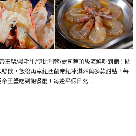
帝王蟹/黑毛牛/伊比利豬/壽司等頂級海鮮吃到飽！貼
限暢飲，飯後再享紐西蘭帝紐冰淇淋與多款甜點！每
內湖帝王蟹吃到飽餐廳！每逢平假日充…