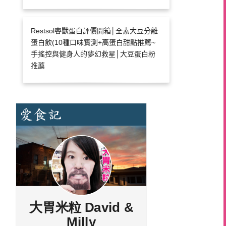
Restsol睿獸蛋白評價開箱│全素大豆分離
蛋白飲(10種口味實測+高蛋白甜點推薦~
手搖控與健身人的夢幻救星│大豆蛋白粉
推薦