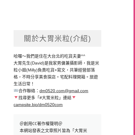
關於大胃米粒(介紹)
哈囉～我們是住在大台北的吃貨夫妻^^
大胃先生(David)是我家男傭兼攝影師，我是米
粒小姐(Milly)負責吃貨+寫文，共筆經營部落
格，不時分享美食探店。宅配料理開箱。旅遊
生活日常！
合作聯絡：
dm0520.com@gmail.com
找尋更多「#大胃米粒」連結
campsite.bio/dm0520com
＠創用CC著作權聲明＠

本網站發表之文章照片皆為「大胃米