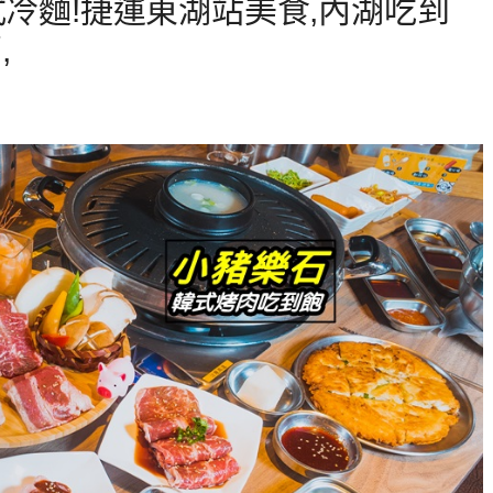
式冷麵!捷運東湖站美食,內湖吃到
,