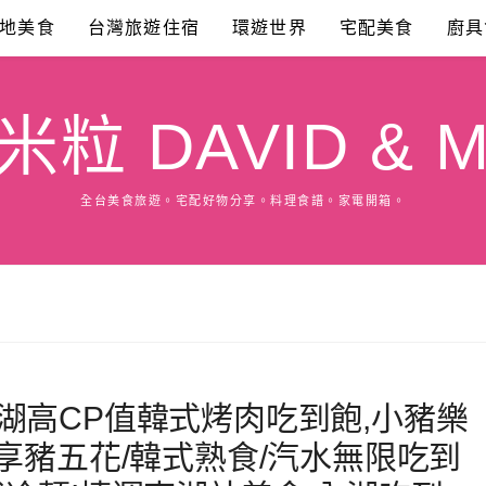
地美食
台灣旅遊住宿
環遊世界
宅配美食
廚具
粒 DAVID & M
全台美食旅遊。宅配好物分享。料理食譜。家電開箱。
湖高CP值韓式烤肉吃到飽,小豬樂
元享豬五花/韓式熟食/汽水無限吃到