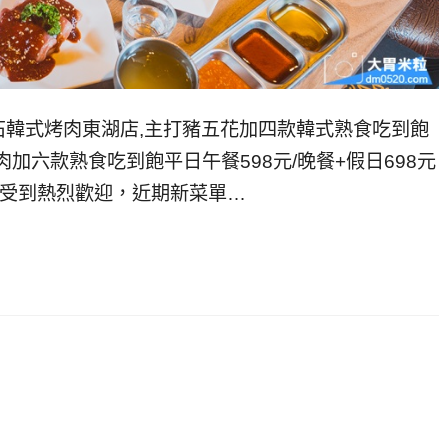
韓式烤肉東湖店,主打豬五花加四款韓式熟食吃到飽
豬肉加六款熟食吃到飽平日午餐598元/晚餐+假日698元
便受到熱烈歡迎，近期新菜單…