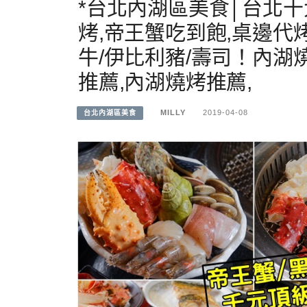
*台北內湖區美食│台北
烤,帝王蟹吃到飽,桌邊代
牛/伊比利豬/壽司！內湖
推薦,內湖燒烤推薦,
MILLY
2019-04-08
台北內湖區美食