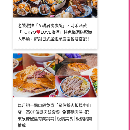
老饕激推「彡耕居食事所」ｘ時禾酒藏
「TOKYO
LOVE梅酒」特色梅酒搭配職
人串燒，解鎖日式居酒屋最強餐酒搭配！
每月初一鵝肉飯免費「呈信鵝肉板橋中山
店」高CP值鵝肉飯套餐+免費鵝肉湯~配
東泉辣椒醬有夠銷魂│板橋美食│板橋鵝肉
推薦