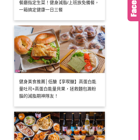
餐廳指定生菜！健身減脂/上班族免備餐，
一箱搞定健康一日三餐
健身美食推薦│低醣【享喫醣】高蛋白能
量吐司+高蛋白能量貝果，拯救麵包澱粉
腦的減脂期神隊友！