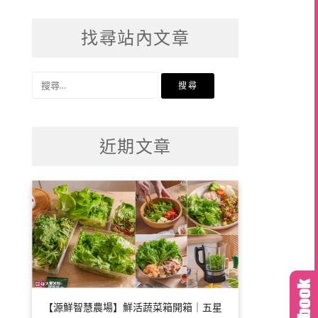
找尋站內文章
搜
尋
關
鍵
近期文章
字:
【源鮮智慧農場】鮮活蔬菜箱開箱｜五星