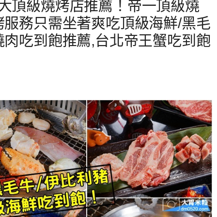
十大頂級燒烤店推薦！帝一頂級燒
烤服務只需坐著爽吃頂級海鮮/黑毛
燒肉吃到飽推薦,台北帝王蟹吃到飽