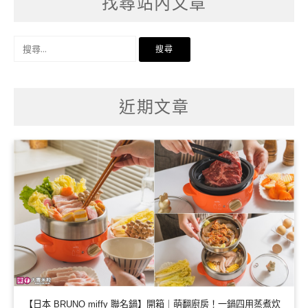
找尋站內文章
搜
尋
關
鍵
字:
近期文章
【日本 BRUNO miffy 聯名鍋】開箱｜萌翻廚房！一鍋四用蒸煮炊