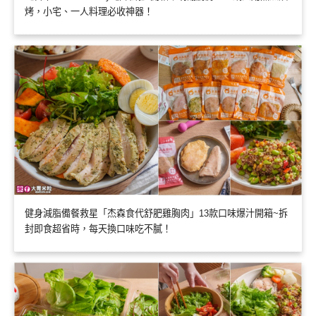
烤，小宅、一人料理必收神器！
健身減脂備餐救星「杰森食代舒肥雞胸肉」13款口味爆汁開箱~拆
封即食超省時，每天換口味吃不膩！