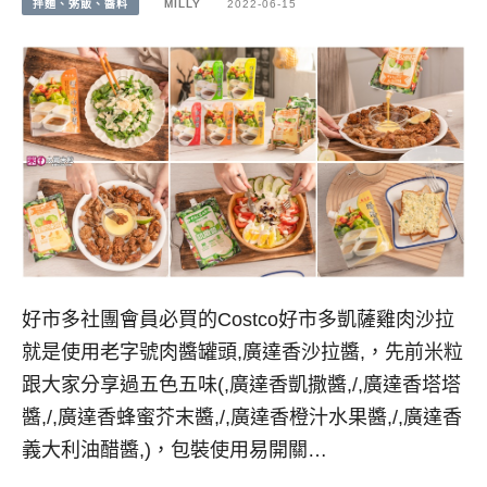
拌麵、粥飯、醬料
MILLY
2022-06-15
好市多社團會員必買的Costco好市多凱薩雞肉沙拉
就是使用老字號肉醬罐頭,廣達香沙拉醬,，先前米粒
跟大家分享過五色五味(,廣達香凱撒醬,/,廣達香塔塔
醬,/,廣達香蜂蜜芥末醬,/,廣達香橙汁水果醬,/,廣達香
義大利油醋醬,)，包裝使用易開關…