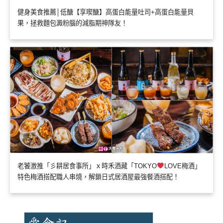
健身美食推薦│低醣【享喫醣】高蛋白能量吐司+高蛋白能量貝
果，拯救麵包澱粉腦的減脂期神隊友！
老饕激推「彡耕居食事所」ｘ時禾酒藏「TOKYO
LOVE梅酒」
特色梅酒搭配職人串燒，解鎖日式居酒屋最強餐酒搭配！