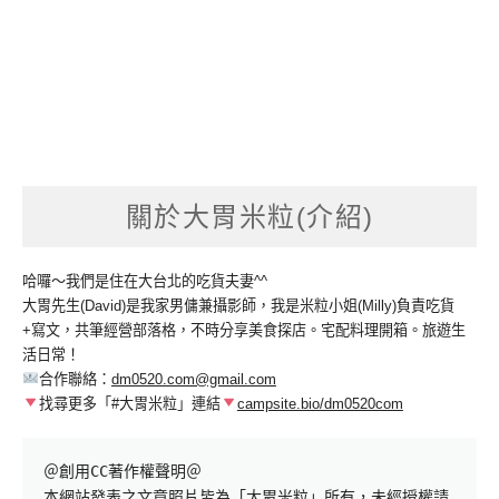
關於大胃米粒(介紹)
哈囉～我們是住在大台北的吃貨夫妻^^
大胃先生(David)是我家男傭兼攝影師，我是米粒小姐(Milly)負責吃貨
+寫文，共筆經營部落格，不時分享美食探店。宅配料理開箱。旅遊生
活日常！
合作聯絡：
dm0520.com@gmail.com
找尋更多「#大胃米粒」連結
campsite.bio/dm0520com
＠創用CC著作權聲明＠

本網站發表之文章照片皆為「大胃米粒」所有，未經授權請