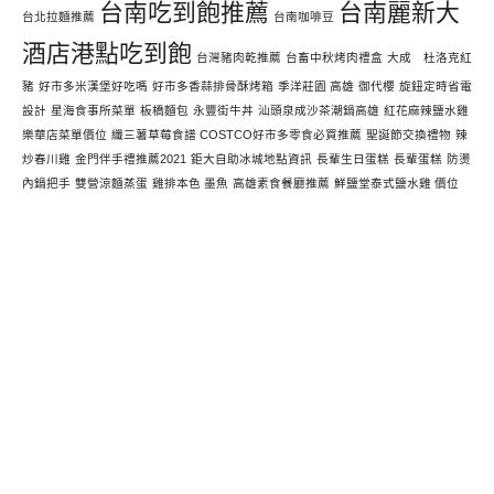
台南吃到飽推薦
台南麗新大
台北拉麵推薦
台南咖啡豆
酒店港點吃到飽
台灣豬肉乾推薦
台畜中秋烤肉禮盒
大成 杜洛克紅
豬
好市多米漢堡好吃嗎
好市多香蒜排骨酥烤箱
季洋莊園 高雄
御代櫻
旋鈕定時省電
設計
星海食事所菜單
板橋麵包
永豐街牛丼
汕頭泉成沙茶潮鍋高雄
紅花麻辣鹽水雞
樂華店菜單價位
纖三薯草莓食譜 COSTCO好市多零食必買推薦
聖誕節交換禮物
辣
炒春川雞
金門伴手禮推薦2021
鉅大自助冰城地點資訊
長輩生日蛋糕
長輩蛋糕
防燙
內鍋把手
雙營涼麵蒸蛋
雞排本色 墨魚
高雄素食餐廳推薦
鮮鹽堂泰式鹽水雞 價位