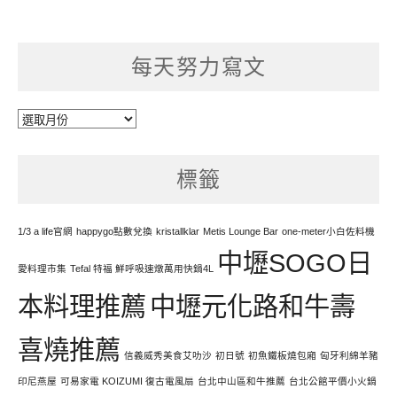
每天努力寫文
每
天
努
標籤
力
寫
文
1/3 a life官網
happygo點數兌換
kristallklar
Metis Lounge Bar
one-meter小白佐料機
中壢SOGO日
愛料理市集
Tefal 特福 鮮呼吸速燉萬用快鍋4L
本料理推薦
中壢元化路和牛壽
喜燒推薦
信義威秀美食艾叻沙
初日號
初魚鐵板燒包廂
匈牙利綿羊豬
印尼燕屋
可易家電 KOIZUMI 復古電風扇
台北中山區和牛推薦
台北公館平價小火鍋