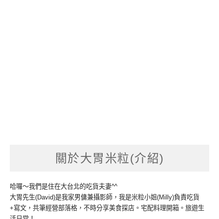
關於大胃米粒(介紹)
哈囉～我們是住在大台北的吃貨夫妻^^
大胃先生(David)是我家男傭兼攝影師，我是米粒小姐(Milly)負責吃貨
+寫文，共筆經營部落格，不時分享美食探店。宅配料理開箱。旅遊生
活日常！