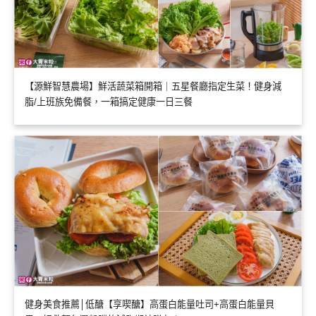
【源鮮智慧農場】鮮活蔬菜箱開箱｜五星餐廳指定生菜！健身減
脂/上班族免備餐，一箱搞定健康一日三餐
健身美食推薦│低醣【享喫醣】高蛋白能量吐司+高蛋白能量貝