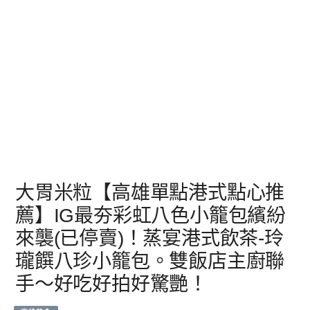
大胃米粒【高雄單點港式點心推
薦】IG最夯彩虹八色小籠包繽紛
來襲(已停賣)！蒸宴港式飲茶-玲
瓏饌八珍小籠包。雙飯店主廚聯
手～好吃好拍好驚艷！