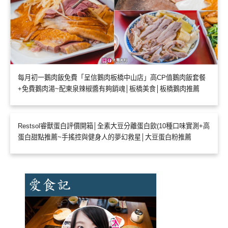
每月初一鵝肉飯免費「呈信鵝肉板橋中山店」高CP值鵝肉飯套餐
+免費鵝肉湯~配東泉辣椒醬有夠銷魂│板橋美食│板橋鵝肉推薦
Restsol睿獸蛋白評價開箱│全素大豆分離蛋白飲(10種口味實測+高
蛋白甜點推薦~手搖控與健身人的夢幻救星│大豆蛋白粉推薦