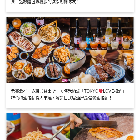
果，拯救麵包澱粉腦的減脂期神隊友！
老饕激推「彡耕居食事所」ｘ時禾酒藏「TOKYO
LOVE梅酒」
特色梅酒搭配職人串燒，解鎖日式居酒屋最強餐酒搭配！