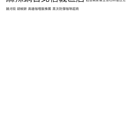
饒河街 胡椒餅
高雄咖哩飯推薦
黑沃防彈咖啡超商