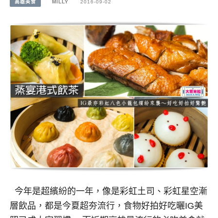
高雄美食
MILLY
2016-09-02
今年是超繽紛的一年，像是彩虹土司、彩虹星空漸
層飲品，都是今夏超夯流行，食物好拍好吃曬IG美