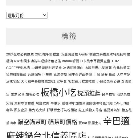
每
天
努
標籤
力
寫
文
2024全聯必買推薦
2026端午節禮盒
d2惡魔蛋糕
Guillen噴霧式蒜香風味特級初榨橄
欖油
ikiiki和風多功能料理鍋特色功能
narumi評價
O卡桑木耳露黃立丞
TRIZ
COFFEE樹林店
中壢藝術館附近美食
冰滴咖啡源由
冰箱常備小菜推薦
台北信義區
私廚料理推薦
台灣咖喱 巨無霸
嘉鴻遊艇
國王你好曲奇餅
土城 早餐 推薦
大甲王記
滷味宅配
天母和牛餐廳推薦2021
安宰賢
客製彌月禮盒推薦
小包裝果乾心得
彭園便
板橋小吃
枕頭推薦
當
愛煮家
新加坡必吃
民奉牧場
汕頭泉成
火鍋
派對零食推薦
烤雞軟骨
牛車水
硬咖啡耶加雪菲濾掛咖啡特色介紹 CAFEIN硬
咖啡 源友企業
第九站火鍋
舒眠博士打氣枕開箱
藏王鍋物天母店
諾曼第奶油
豬五花
辛巴適
貓空貓茶町
貓茶町價格
蔥肉串
賈Bar 熱壓土司
麻辣鍋台北信義區店
鈺善閣素養生懷石料理台北