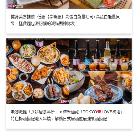
健身美食推薦│低醣【享喫醣】高蛋白能量吐司+高蛋白能量貝
果，拯救麵包澱粉腦的減脂期神隊友！
老饕激推「彡耕居食事所」ｘ時禾酒藏「TOKYO
LOVE梅酒」
特色梅酒搭配職人串燒，解鎖日式居酒屋最強餐酒搭配！