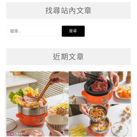
找尋站內文章
搜
尋
關
鍵
字:
近期文章