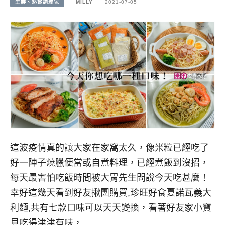
生鮮、熟食調理包
MILLY
2021-07-05
這波疫情真的讓大家在家窩太久，像米粒已經吃了
好一陣子燒臘便當或自煮料理，已經煮飯到沒招，
每天最害怕吃飯時間被大胃先生問說今天吃甚麼！
幸好這幾天看到好友揪團購買,珍旺好食夏諾瓦義大
利麵,共有七款口味可以天天變換，看著好友家小寶
貝吃得津津有味，…