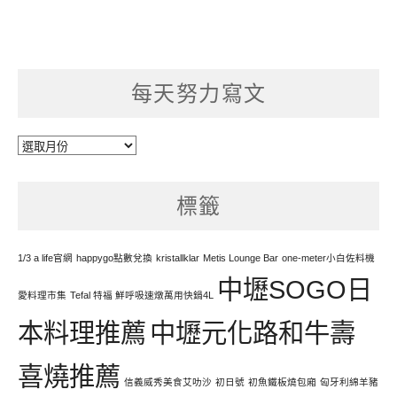
每天努力寫文
每
天
努
標籤
力
寫
文
1/3 a life官網
happygo點數兌換
kristallklar
Metis Lounge Bar
one-meter小白佐料機
中壢SOGO日
愛料理市集
Tefal 特福 鮮呼吸速燉萬用快鍋4L
本料理推薦
中壢元化路和牛壽
喜燒推薦
信義威秀美食艾叻沙
初日號
初魚鐵板燒包廂
匈牙利綿羊豬