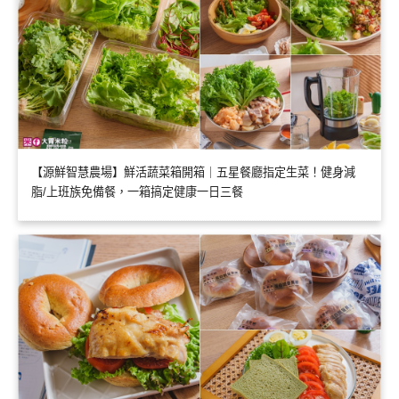
【源鮮智慧農場】鮮活蔬菜箱開箱｜五星餐廳指定生菜！健身減
脂/上班族免備餐，一箱搞定健康一日三餐