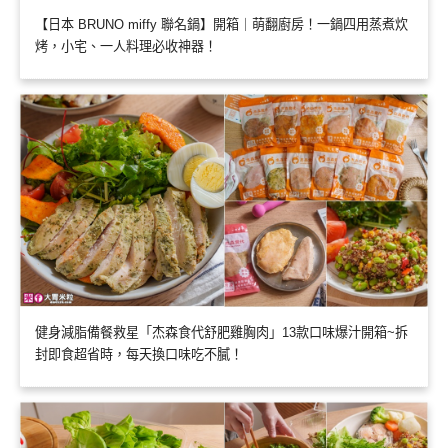
【日本 BRUNO miffy 聯名鍋】開箱｜萌翻廚房！一鍋四用蒸煮炊
烤，小宅、一人料理必收神器！
健身減脂備餐救星「杰森食代舒肥雞胸肉」13款口味爆汁開箱~拆
封即食超省時，每天換口味吃不膩！