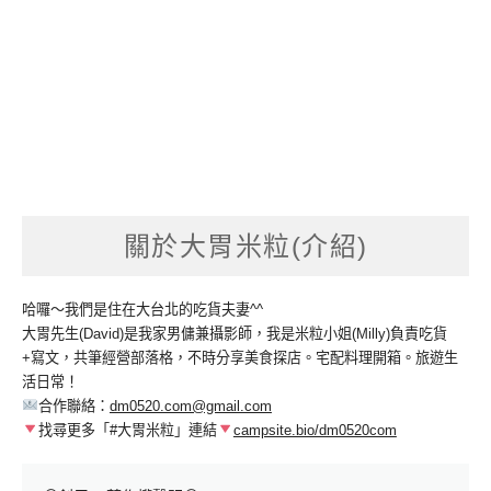
關於大胃米粒(介紹)
哈囉～我們是住在大台北的吃貨夫妻^^
大胃先生(David)是我家男傭兼攝影師，我是米粒小姐(Milly)負責吃貨
+寫文，共筆經營部落格，不時分享美食探店。宅配料理開箱。旅遊生
活日常！
合作聯絡：
dm0520.com@gmail.com
找尋更多「#大胃米粒」連結
campsite.bio/dm0520com