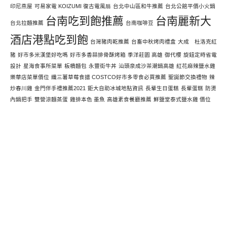
印尼燕屋
可易家電 KOIZUMI 復古電風扇
台北中山區和牛推薦
台北公館平價小火鍋
台南吃到飽推薦
台南麗新大
台北拉麵推薦
台南咖啡豆
酒店港點吃到飽
台灣豬肉乾推薦
台畜中秋烤肉禮盒
大成 杜洛克紅
豬
好市多米漢堡好吃嗎
好市多香蒜排骨酥烤箱
季洋莊園 高雄
御代櫻
旋鈕定時省電
設計
星海食事所菜單
板橋麵包
永豐街牛丼
汕頭泉成沙茶潮鍋高雄
紅花麻辣鹽水雞
樂華店菜單價位
纖三薯草莓食譜 COSTCO好市多零食必買推薦
聖誕節交換禮物
辣
炒春川雞
金門伴手禮推薦2021
鉅大自助冰城地點資訊
長輩生日蛋糕
長輩蛋糕
防燙
內鍋把手
雙營涼麵蒸蛋
雞排本色 墨魚
高雄素食餐廳推薦
鮮鹽堂泰式鹽水雞 價位