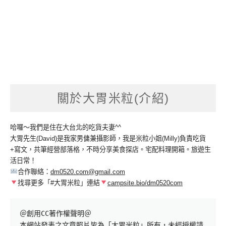
關於大胃米粒(介紹)
哈囉～我們是住在大台北的吃貨夫妻^^
大胃先生(David)是我家男傭兼攝影師，我是米粒小姐(Milly)負責吃貨
+寫文，共筆經營部落格，不時分享美食探店。宅配料理開箱。旅遊生
活日常！
合作聯絡：
dm0520.com@gmail.com
找尋更多「#大胃米粒」連結
campsite.bio/dm0520com
＠創用CC著作權聲明＠

本網站發表之文章照片皆為「大胃米粒」所有，未經授權請