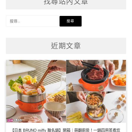
找尋站內文章
搜
尋
關
鍵
字:
近期文章
【日本 BRUNO miffy 聯名鍋】開箱｜萌翻廚房！一鍋四用蒸煮炊