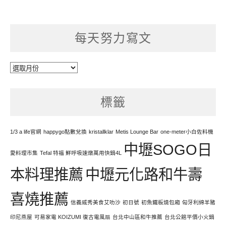
每天努力寫文
每
天
努
標籤
力
寫
文
1/3 a life官網
happygo點數兌換
kristallklar
Metis Lounge Bar
one-meter小白佐料機
中壢SOGO日
愛料理市集
Tefal 特福 鮮呼吸速燉萬用快鍋4L
本料理推薦
中壢元化路和牛壽
喜燒推薦
信義威秀美食艾叻沙
初日號
初魚鐵板燒包廂
匈牙利綿羊豬
印尼燕屋
可易家電 KOIZUMI 復古電風扇
台北中山區和牛推薦
台北公館平價小火鍋