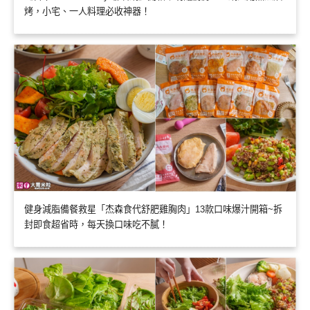
烤，小宅、一人料理必收神器！
健身減脂備餐救星「杰森食代舒肥雞胸肉」13款口味爆汁開箱~拆
封即食超省時，每天換口味吃不膩！