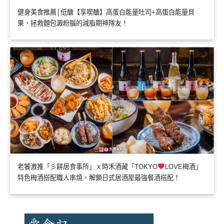
健身美食推薦│低醣【享喫醣】高蛋白能量吐司+高蛋白能量貝
果，拯救麵包澱粉腦的減脂期神隊友！
老饕激推「彡耕居食事所」ｘ時禾酒藏「TOKYO
LOVE梅酒」
特色梅酒搭配職人串燒，解鎖日式居酒屋最強餐酒搭配！