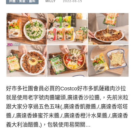
拌麵、粥飯、醬料
MILLY
2022-06-15
好市多社團會員必買的Costco好市多凱薩雞肉沙拉
就是使用老字號肉醬罐頭,廣達香沙拉醬,，先前米粒
跟大家分享過五色五味(,廣達香凱撒醬,/,廣達香塔塔
醬,/,廣達香蜂蜜芥末醬,/,廣達香橙汁水果醬,/,廣達香
義大利油醋醬,)，包裝使用易開關…