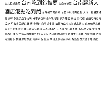
台南吃到飽推薦
台南麗新大
台北拉麵推薦
台南咖啡豆
酒店港點吃到飽
台灣豬肉乾推薦
台畜中秋烤肉禮盒
大成 杜洛克紅
豬
好市多米漢堡好吃嗎
好市多香蒜排骨酥烤箱
季洋莊園 高雄
御代櫻
旋鈕定時省電
設計
星海食事所菜單
板橋麵包
永豐街牛丼
汕頭泉成沙茶潮鍋高雄
紅花麻辣鹽水雞
樂華店菜單價位
纖三薯草莓食譜 COSTCO好市多零食必買推薦
聖誕節交換禮物
辣
炒春川雞
金門伴手禮推薦2021
鉅大自助冰城地點資訊
長輩生日蛋糕
長輩蛋糕
防燙
內鍋把手
雙營涼麵蒸蛋
雞排本色 墨魚
高雄素食餐廳推薦
鮮鹽堂泰式鹽水雞 價位