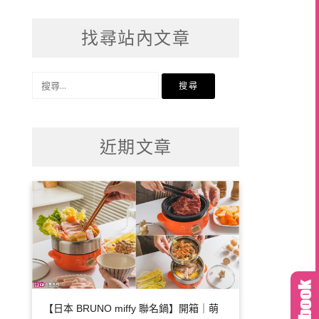
找尋站內文章
搜
尋
關
鍵
近期文章
字:
【日本 BRUNO miffy 聯名鍋】開箱｜萌