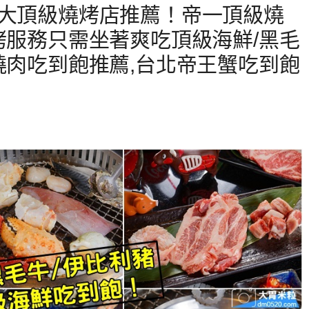
十大頂級燒烤店推薦！帝一頂級燒
烤服務只需坐著爽吃頂級海鮮/黑毛
燒肉吃到飽推薦,台北帝王蟹吃到飽