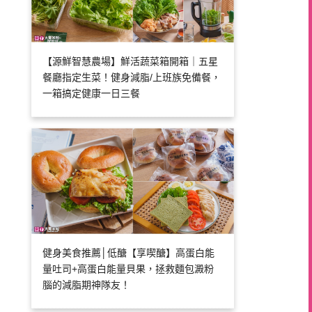
【源鮮智慧農場】鮮活蔬菜箱開箱｜五星
餐廳指定生菜！健身減脂/上班族免備餐，
一箱搞定健康一日三餐
健身美食推薦│低醣【享喫醣】高蛋白能
量吐司+高蛋白能量貝果，拯救麵包澱粉
腦的減脂期神隊友！