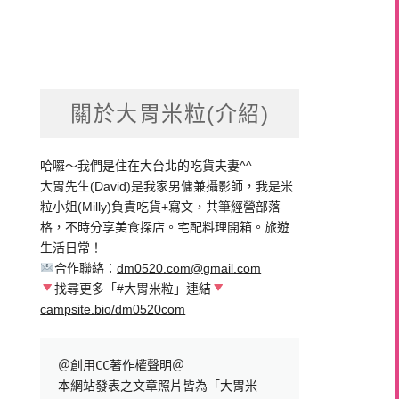
關於大胃米粒(介紹)
哈囉～我們是住在大台北的吃貨夫妻^^
大胃先生(David)是我家男傭兼攝影師，我是米
粒小姐(Milly)負責吃貨+寫文，共筆經營部落
格，不時分享美食探店。宅配料理開箱。旅遊
生活日常！
合作聯絡：
dm0520.com@gmail.com
找尋更多「#大胃米粒」連結
campsite.bio/dm0520com
＠創用CC著作權聲明＠

本網站發表之文章照片皆為「大胃米