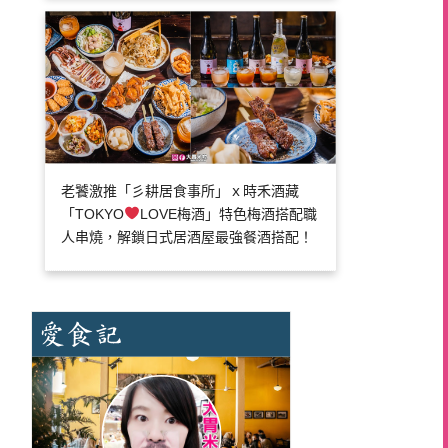
老饕激推「彡耕居食事所」ｘ時禾酒藏
「TOKYO
LOVE梅酒」特色梅酒搭配職
人串燒，解鎖日式居酒屋最強餐酒搭配！