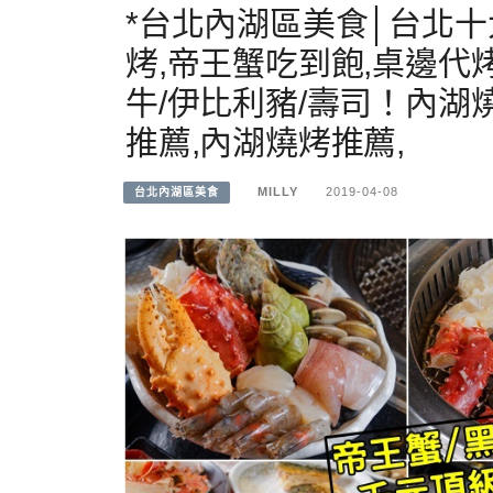
*台北內湖區美食│台北
烤,帝王蟹吃到飽,桌邊代
牛/伊比利豬/壽司！內湖
推薦,內湖燒烤推薦,
MILLY
2019-04-08
台北內湖區美食