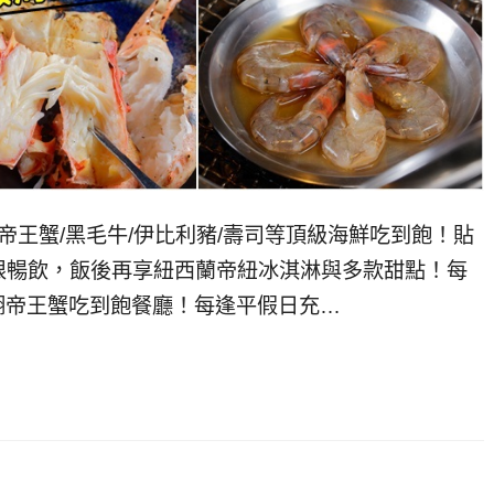
帝王蟹/黑毛牛/伊比利豬/壽司等頂級海鮮吃到飽！貼
限暢飲，飯後再享紐西蘭帝紐冰淇淋與多款甜點！每
內湖帝王蟹吃到飽餐廳！每逢平假日充…