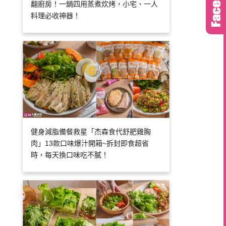
翻廚房！一鍋四用蒸煮炊烤，小宅、一人
料理必收神器！
健身減脂備餐救星「杰森食代舒肥雞胸
肉」13款口味爆汁開箱~拆封即食超省
時，每天換口味吃不膩！