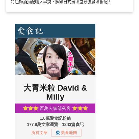
特色梅酒搭配職人串燒，解鎖日式居酒屋最強餐酒搭配！