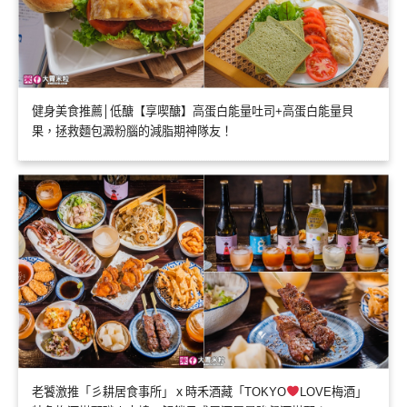
健身美食推薦│低醣【享喫醣】高蛋白能量吐司+高蛋白能量貝
果，拯救麵包澱粉腦的減脂期神隊友！
老饕激推「彡耕居食事所」ｘ時禾酒藏「TOKYO
LOVE梅酒」