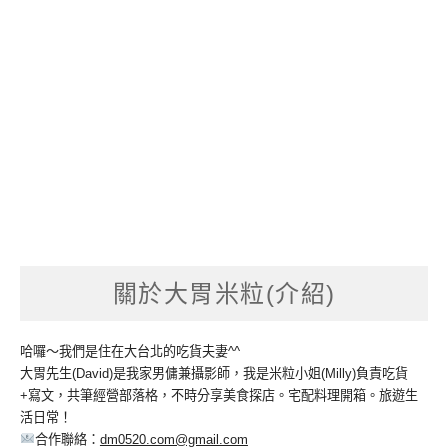
關於大胃米粒(介紹)
哈囉～我們是住在大台北的吃貨夫妻^^
大胃先生(David)是我家男傭兼攝影師，我是米粒小姐(Milly)負責吃貨
+寫文，共筆經營部落格，不時分享美食探店。宅配料理開箱。旅遊生
活日常！
合作聯絡：
dm0520.com@gmail.com