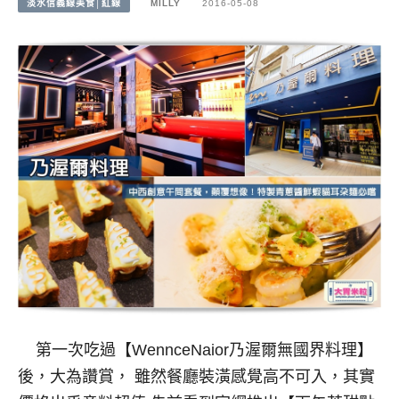
淡水信義線美食│紅線
MILLY
2016-05-08
第一次吃過【WennceNaior乃渥爾無國界料理】
後，大為讚賞， 雖然餐廳裝潢感覺高不可入，其實