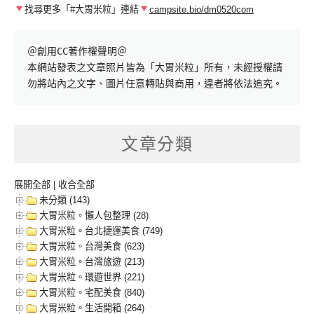
找尋更多「#大胃米粒」連結
campsite.bio/dm0520com
＠創用CC著作權聲明＠

本網站發表之文章照片皆為「大胃米粒」所有，未經授權請
勿將站內之文字、圖片任意轉貼與商用，違者將依法追究。
文章分類
展開全部
|
收合全部
未分類 (143)
大胃米粒。懶人包整理 (28)
大胃米粒。台北捷運美食 (749)
大胃米粒。台灣美食 (623)
大胃米粒。台灣旅遊 (213)
大胃米粒。環遊世界 (221)
大胃米粒。宅配美食 (840)
大胃米粒。生活開箱 (264)