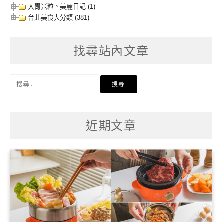
大胃米粒。美麗日記 (1)
台北美食大分類 (381)
找尋站內文章
搜
尋
關
鍵
字:
近期文章