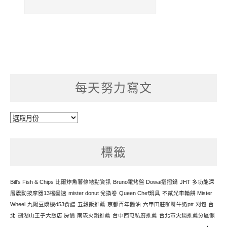
每天努力寫文
每
天
努
標籤
力
寫
文
Bill's Fish & Chips 比爾炸魚薯條地點資訊
Bruno電烤盤 Dowai摺摺鍋
JHT 多功能深
層震動按摩器13檔變速
mister donut 兌換卷
Queen Chef鍋具
不貳光車輪餅 Mister
Wheel
九陽豆漿機d53食譜
五穀飯推薦
京都百年醬油
六甲田莊咖啡牛奶ptt
刈包 台
北
劍湖山王子大飯店 房價
南崁火鍋推薦
台中西屯私廚推薦
台北市火鍋推薦分區懶