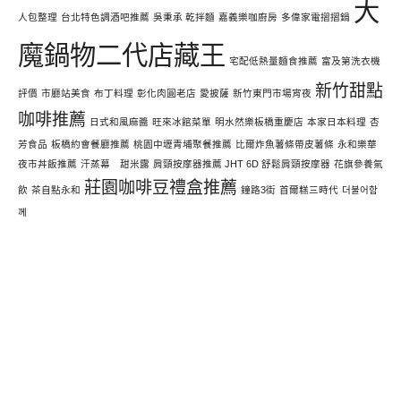
大
人包整理
台北特色調酒吧推薦
吳秉承 乾拌麵
嘉義樂咖廚房
多偉家電摺摺鍋
魔鍋物二代店藏王
宅配低熱量麵食推薦
富及第洗衣機
新竹甜點
評價
市廳站美食
布丁料理
彰化肉圓老店
愛披薩
新竹東門市場宵夜
咖啡推薦
日式和風麻醬
旺來冰館菜單
明水然樂板橋重慶店
本家日本料理
杏
芳食品
板橋約會餐廳推薦
桃園中壢青埔聚餐推薦
比爾炸魚薯條帶皮薯條
永和樂華
夜市丼飯推薦
汗蒸幕 甜米露
肩頸按摩器推薦 JHT 6D 舒鬆肩頸按摩器
花旗參養氣
莊園咖啡豆禮盒推薦
飲
茶自點永和
鐘路3街
首爾糕三時代
더불어함
께