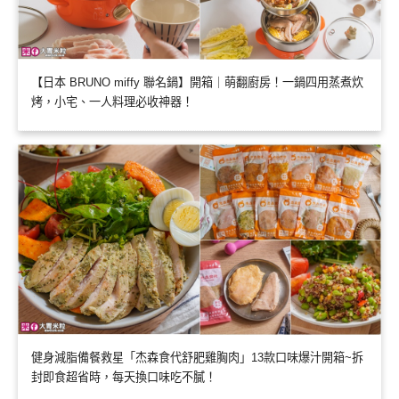
【日本 BRUNO miffy 聯名鍋】開箱｜萌翻廚房！一鍋四用蒸煮炊
烤，小宅、一人料理必收神器！
健身減脂備餐救星「杰森食代舒肥雞胸肉」13款口味爆汁開箱~拆
封即食超省時，每天換口味吃不膩！