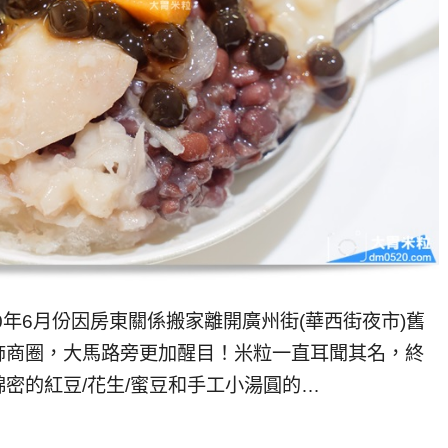
20年6月份因房東關係搬家離開廣州街(華西街夜市)舊
飾商圈，大馬路旁更加醒目！米粒一直耳聞其名，終
密的紅豆/花生/蜜豆和手工小湯圓的…