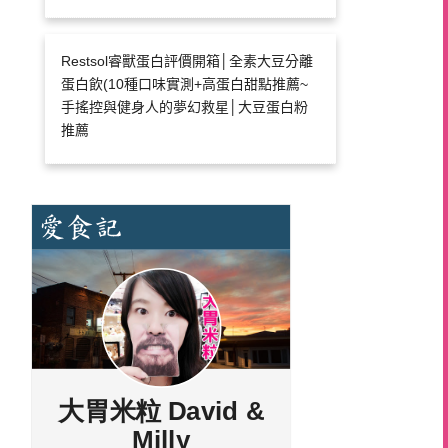
Restsol睿獸蛋白評價開箱│全素大豆分離
蛋白飲(10種口味實測+高蛋白甜點推薦~
手搖控與健身人的夢幻救星│大豆蛋白粉
推薦