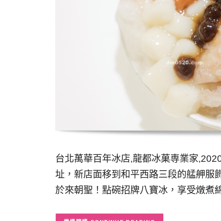
台北萬華百年冰店,龍都冰菓専業家,20
址，新店面移到和平西路三段的艋舺服
於來朝聖！點碗招牌八寶冰，享受燉煮綿