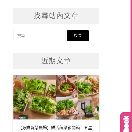
找尋站內文章
搜
尋
關
鍵
近期文章
字:
【源鮮智慧農場】鮮活蔬菜箱開箱｜五星