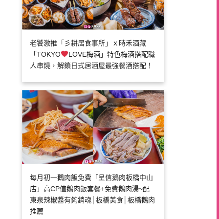
老饕激推「彡耕居食事所」ｘ時禾酒藏
「TOKYO
LOVE梅酒」特色梅酒搭配職
人串燒，解鎖日式居酒屋最強餐酒搭配！
每月初一鵝肉飯免費「呈信鵝肉板橋中山
店」高CP值鵝肉飯套餐+免費鵝肉湯~配
東泉辣椒醬有夠銷魂│板橋美食│板橋鵝肉
推薦