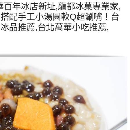
百年冰店新址,龍都冰菓専業家,
豆搭配手工小湯圓軟Q超涮嘴！台
冰品推薦,台北萬華小吃推薦,