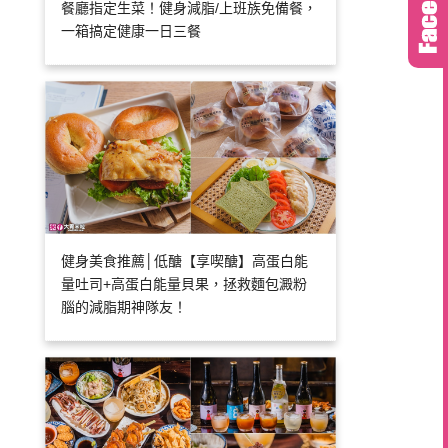
餐廳指定生菜！健身減脂/上班族免備餐，
一箱搞定健康一日三餐
健身美食推薦│低醣【享喫醣】高蛋白能
量吐司+高蛋白能量貝果，拯救麵包澱粉
腦的減脂期神隊友！