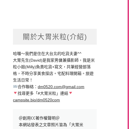
關於大胃米粒(介紹)
哈囉～我們是住在大台北的吃貨夫妻^^
大胃先生(David)是我家男傭兼攝影師，我是米
粒小姐(Milly)負責吃貨+寫文，共筆經營部落
格，不時分享美食探店。宅配料理開箱。旅遊
生活日常！
合作聯絡：
dm0520.com@gmail.com
找尋更多「#大胃米粒」連結
campsite.bio/dm0520com
＠創用CC著作權聲明＠

本網站發表之文章照片皆為「大胃米