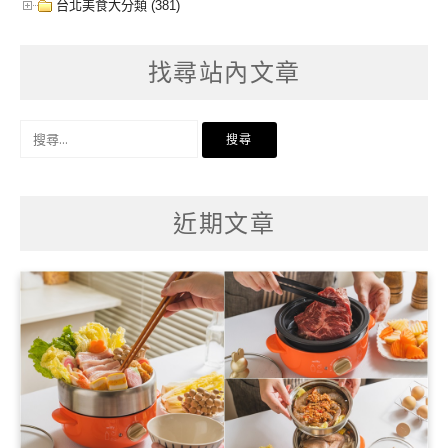
台北美食大分類 (381)
找尋站內文章
搜
尋
關
鍵
字:
近期文章