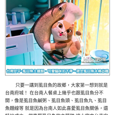
只要一講到虱目魚的故鄉，大家第一想到就是
台南府城！ 在台南人餐桌上幾乎也跟虱目魚分不
開，像是虱目魚鹹粥、虱目魚頭、虱目魚丸、虱目
魚麵線等 就是因為台南人如此喜愛虱目魚關係，還