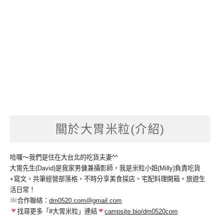
關於大胃米粒(介紹)
哈囉～我們是住在大台北的吃貨夫妻^^
大胃先生(David)是我家男傭兼攝影師，我是米粒小姐(Milly)負責吃貨
+寫文，共筆經營部落格，不時分享美食探店。宅配料理開箱。旅遊生
活日常！
合作聯絡：
dm0520.com@gmail.com
找尋更多「#大胃米粒」連結
campsite.bio/dm0520com