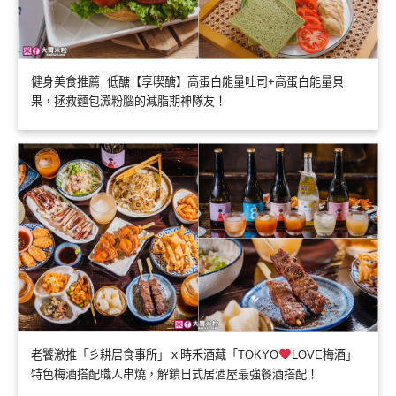
健身美食推薦│低醣【享喫醣】高蛋白能量吐司+高蛋白能量貝
果，拯救麵包澱粉腦的減脂期神隊友！
老饕激推「彡耕居食事所」ｘ時禾酒藏「TOKYO
LOVE梅酒」
特色梅酒搭配職人串燒，解鎖日式居酒屋最強餐酒搭配！