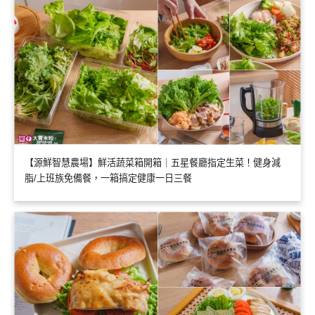
【源鮮智慧農場】鮮活蔬菜箱開箱｜五星餐廳指定生菜！健身減
脂/上班族免備餐，一箱搞定健康一日三餐