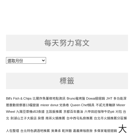
每天努力寫文
每
天
努
標籤
力
寫
文
Bill's Fish & Chips 比爾炸魚薯條地點資訊
Bruno電烤盤 Dowai摺摺鍋
JHT 多功能深
層震動按摩器13檔變速
mister donut 兌換卷
Queen Chef鍋具
不貳光車輪餅 Mister
Wheel
九陽豆漿機d53食譜
五穀飯推薦
京都百年醬油
六甲田莊咖啡牛奶ptt
刈包 台
北
劍湖山王子大飯店 房價
南崁火鍋推薦
台中西屯私廚推薦
台北市火鍋推薦分區懶
大
人包整理
台北特色調酒吧推薦
吳秉承 乾拌麵
嘉義樂咖廚房
多偉家電摺摺鍋