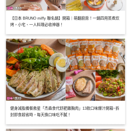
【日本 BRUNO miffy 聯名鍋】開箱｜萌翻廚房！一鍋四用蒸煮炊
烤，小宅、一人料理必收神器！
健身減脂備餐救星「杰森食代舒肥雞胸肉」13款口味爆汁開箱~拆
封即食超省時，每天換口味吃不膩！