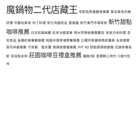
魔鍋物二代店藏王
宅配低熱量麵食推薦
富及第洗衣機
新竹甜點
評價
市廳站美食
布丁料理
彰化肉圓老店
愛披薩
新竹東門市場宵夜
咖啡推薦
日式和風麻醬
旺來冰館菜單
明水然樂板橋重慶店
本家日本料理
杏
芳食品
板橋約會餐廳推薦
桃園中壢青埔聚餐推薦
比爾炸魚薯條帶皮薯條
永和樂華
夜市丼飯推薦
汗蒸幕 甜米露
肩頸按摩器推薦 JHT 6D 舒鬆肩頸按摩器
花旗參養氣
莊園咖啡豆禮盒推薦
飲
茶自點永和
鐘路3街
首爾糕三時代
더불어함
께