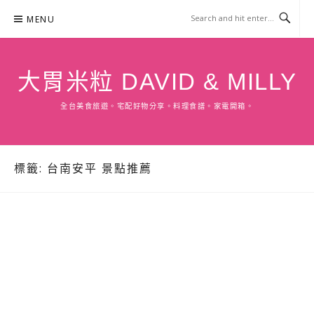
Skip
MENU
to
content
大胃米粒 DAVID & MILLY
全台美食旅遊。宅配好物分享。料理食譜。家電開箱。
標籤:
台南安平 景點推薦