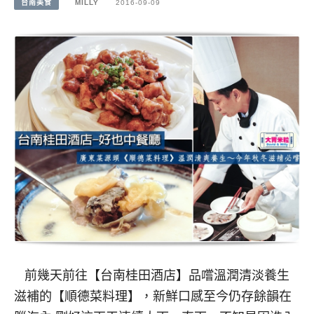
台南美食
MILLY
2016-09-09
前幾天前往【台南桂田酒店】品嚐溫潤清淡養生
滋補的【順德菜料理】，新鮮口感至今仍存餘韻在