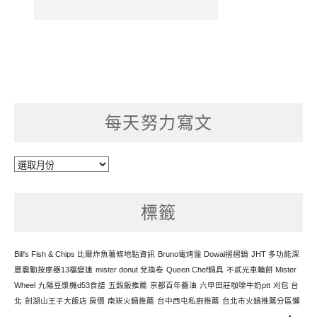
每天努力寫文
每
天
努
標籤
力
寫
文
Bill's Fish & Chips 比爾炸魚薯條地點資訊
Bruno電烤盤 Dowai摺摺鍋
JHT 多功能深
層震動按摩器13檔變速
mister donut 兌換卷
Queen Chef鍋具
不貳光車輪餅 Mister
Wheel
九陽豆漿機d53食譜
五穀飯推薦
京都百年醬油
六甲田莊咖啡牛奶ptt
刈包 台
北
劍湖山王子大飯店 房價
南崁火鍋推薦
台中西屯私廚推薦
台北市火鍋推薦分區懶