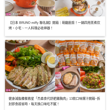
【日本 BRUNO miffy 聯名鍋】開箱｜萌翻廚房！一鍋四用蒸煮炊
烤，小宅、一人料理必收神器！
健身減脂備餐救星「杰森食代舒肥雞胸肉」13款口味爆汁開箱~拆
封即食超省時，每天換口味吃不膩！