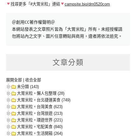
找尋更多「#大胃米粒」連結
campsite.bio/dm0520com
＠創用CC著作權聲明＠

本網站發表之文章照片皆為「大胃米粒」所有，未經授權請
勿將站內之文字、圖片任意轉貼與商用，違者將依法追究。
文章分類
展開全部
|
收合全部
未分類 (143)
大胃米粒。懶人包整理 (28)
大胃米粒。台北捷運美食 (749)
大胃米粒。台灣美食 (623)
大胃米粒。台灣旅遊 (213)
大胃米粒。環遊世界 (221)
大胃米粒。宅配美食 (840)
大胃米粒。生活開箱 (264)