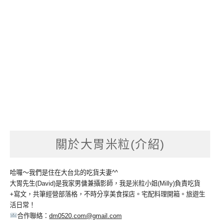
關於大胃米粒(介紹)
哈囉～我們是住在大台北的吃貨夫妻^^
大胃先生(David)是我家男傭兼攝影師，我是米粒小姐(Milly)負責吃貨
+寫文，共筆經營部落格，不時分享美食探店。宅配料理開箱。旅遊生
活日常！
合作聯絡：
dm0520.com@gmail.com