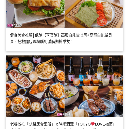
健身美食推薦│低醣【享喫醣】高蛋白能量吐司+高蛋白能量貝
果，拯救麵包澱粉腦的減脂期神隊友！
老饕激推「彡耕居食事所」ｘ時禾酒藏「TOKYO
LOVE梅酒」