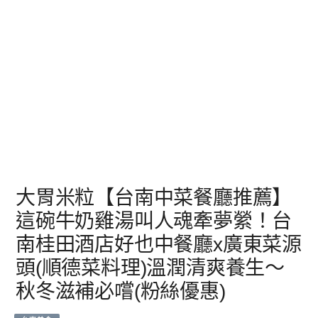
大胃米粒【台南中菜餐廳推薦】
這碗牛奶雞湯叫人魂牽夢縈！台
南桂田酒店好也中餐廳x廣東菜源
頭(順德菜料理)溫潤清爽養生～
秋冬滋補必嚐(粉絲優惠)