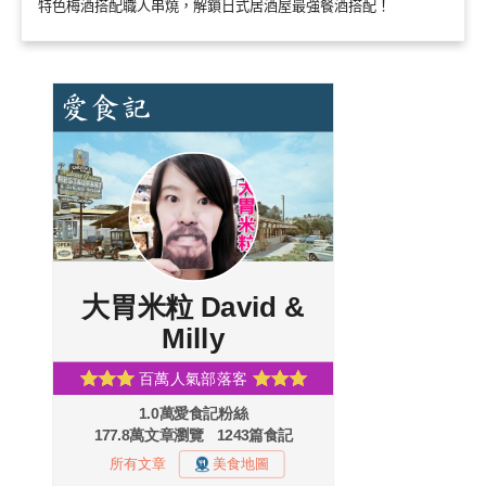
特色梅酒搭配職人串燒，解鎖日式居酒屋最強餐酒搭配！