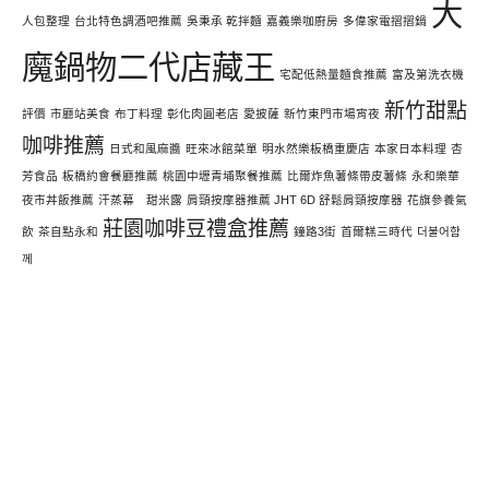
大
人包整理
台北特色調酒吧推薦
吳秉承 乾拌麵
嘉義樂咖廚房
多偉家電摺摺鍋
魔鍋物二代店藏王
宅配低熱量麵食推薦
富及第洗衣機
新竹甜點
評價
市廳站美食
布丁料理
彰化肉圓老店
愛披薩
新竹東門市場宵夜
咖啡推薦
日式和風麻醬
旺來冰館菜單
明水然樂板橋重慶店
本家日本料理
杏
芳食品
板橋約會餐廳推薦
桃園中壢青埔聚餐推薦
比爾炸魚薯條帶皮薯條
永和樂華
夜市丼飯推薦
汗蒸幕 甜米露
肩頸按摩器推薦 JHT 6D 舒鬆肩頸按摩器
花旗參養氣
莊園咖啡豆禮盒推薦
飲
茶自點永和
鐘路3街
首爾糕三時代
더불어함
께