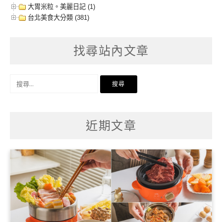
大胃米粒。美麗日記 (1)
台北美食大分類 (381)
找尋站內文章
搜
尋
關
鍵
字:
近期文章