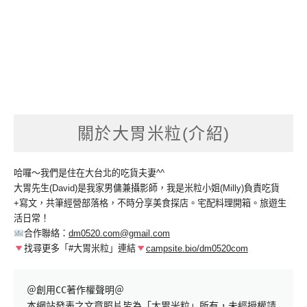
關於大胃米粒(介紹)
哈囉～我們是住在大台北的吃貨夫妻^^
大胃先生(David)是我家男傭兼攝影師，我是米粒小姐(Milly)負責吃貨
+寫文，共筆經營部落格，不時分享美食探店。宅配料理開箱。旅遊生
活日常！
合作聯絡：
dm0520.com@gmail.com
找尋更多「#大胃米粒」連結
campsite.bio/dm0520com
＠創用CC著作權聲明＠

本網站發表之文章照片皆為「大胃米粒」所有，未經授權請