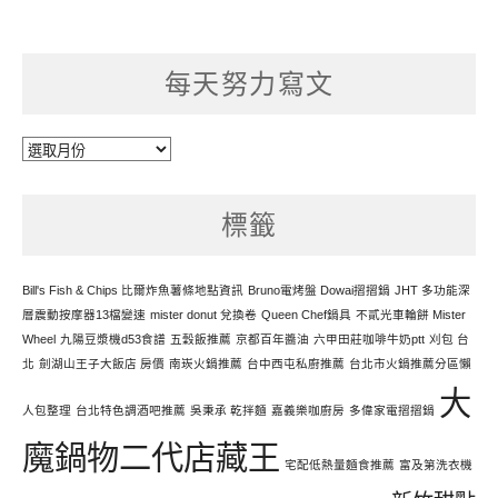
每天努力寫文
每
天
努
標籤
力
寫
文
Bill's Fish & Chips 比爾炸魚薯條地點資訊
Bruno電烤盤 Dowai摺摺鍋
JHT 多功能深
層震動按摩器13檔變速
mister donut 兌換卷
Queen Chef鍋具
不貳光車輪餅 Mister
Wheel
九陽豆漿機d53食譜
五穀飯推薦
京都百年醬油
六甲田莊咖啡牛奶ptt
刈包 台
北
劍湖山王子大飯店 房價
南崁火鍋推薦
台中西屯私廚推薦
台北市火鍋推薦分區懶
大
人包整理
台北特色調酒吧推薦
吳秉承 乾拌麵
嘉義樂咖廚房
多偉家電摺摺鍋
魔鍋物二代店藏王
宅配低熱量麵食推薦
富及第洗衣機