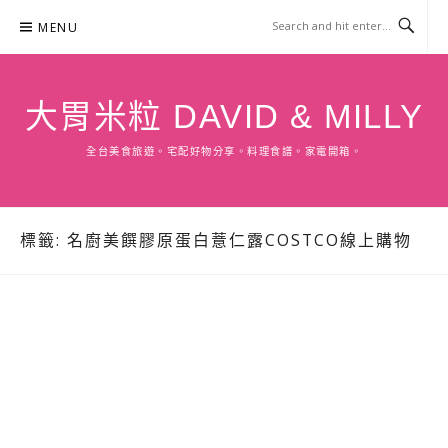
Skip
MENU
to
content
大胃米粒 DAVID & MILLY
全台美食旅遊。宅配好物分享。料理食譜。家電開箱。
標籤:
名廚美饌膠原蛋白薏仁露COSTCO線上購物