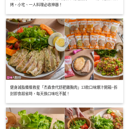
烤，小宅、一人料理必收神器！
健身減脂備餐救星「杰森食代舒肥雞胸肉」13款口味爆汁開箱~拆
封即食超省時，每天換口味吃不膩！