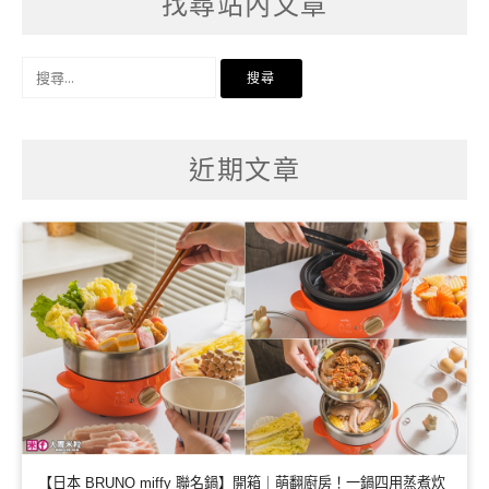
找尋站內文章
搜
尋
關
鍵
字:
近期文章
【日本 BRUNO miffy 聯名鍋】開箱｜萌翻廚房！一鍋四用蒸煮炊