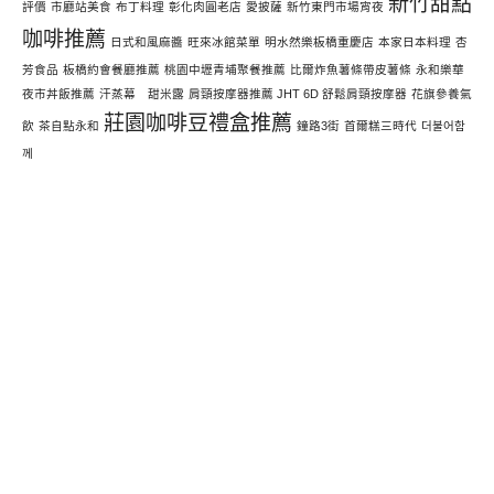
新竹甜點
評價
市廳站美食
布丁料理
彰化肉圓老店
愛披薩
新竹東門市場宵夜
咖啡推薦
日式和風麻醬
旺來冰館菜單
明水然樂板橋重慶店
本家日本料理
杏
芳食品
板橋約會餐廳推薦
桃園中壢青埔聚餐推薦
比爾炸魚薯條帶皮薯條
永和樂華
夜市丼飯推薦
汗蒸幕 甜米露
肩頸按摩器推薦 JHT 6D 舒鬆肩頸按摩器
花旗參養氣
莊園咖啡豆禮盒推薦
飲
茶自點永和
鐘路3街
首爾糕三時代
더불어함
께