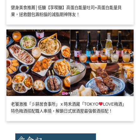
健身美食推薦│低醣【享喫醣】高蛋白能量吐司+高蛋白能量貝
果，拯救麵包澱粉腦的減脂期神隊友！
老饕激推「彡耕居食事所」ｘ時禾酒藏「TOKYO
LOVE梅酒」
特色梅酒搭配職人串燒，解鎖日式居酒屋最強餐酒搭配！