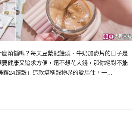
什麼煩惱嗎？每天豆漿配饅頭、牛奶加麥片的日子是
想要健康又追求方便，還不想花大錢，那你絕對不能
廚美饌24臻穀」這款堪稱穀物界的愛馬仕，一…