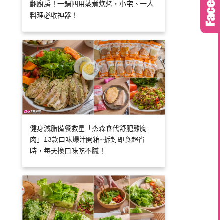
翻廚房！一鍋四用蒸煮炊烤，小宅、一人
料理必收神器！
健身減脂備餐救星「杰森食代舒肥雞胸
肉」13款口味爆汁開箱~拆封即食超省
時，每天換口味吃不膩！