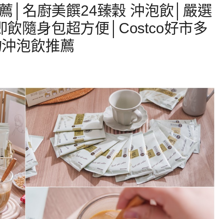
推薦│名廚美饌24臻穀 沖泡飲│嚴選
飲隨身包超方便│Costco好市多
物沖泡飲推薦