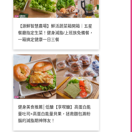
【源鮮智慧農場】鮮活蔬菜箱開箱｜五星
餐廳指定生菜！健身減脂/上班族免備餐，
一箱搞定健康一日三餐
健身美食推薦│低醣【享喫醣】高蛋白能
量吐司+高蛋白能量貝果，拯救麵包澱粉
腦的減脂期神隊友！