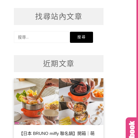
找尋站內文章
搜
尋
關
鍵
近期文章
字:
【日本 BRUNO miffy 聯名鍋】開箱｜萌