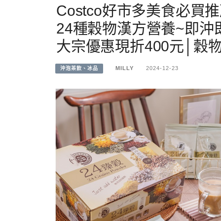
Costco好市多美食必買
24種穀物漢方營養~即沖即
大宗優惠現折400元│穀
MILLY
2024-12-23
沖泡茶飲、冰品