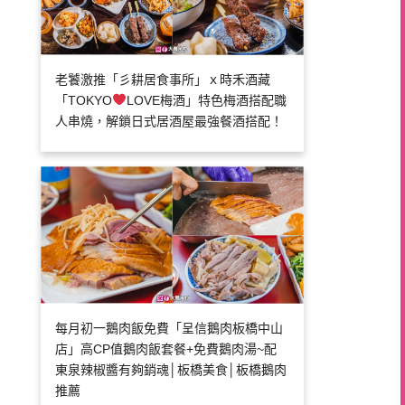
老饕激推「彡耕居食事所」ｘ時禾酒藏
「TOKYO
LOVE梅酒」特色梅酒搭配職
人串燒，解鎖日式居酒屋最強餐酒搭配！
每月初一鵝肉飯免費「呈信鵝肉板橋中山
店」高CP值鵝肉飯套餐+免費鵝肉湯~配
東泉辣椒醬有夠銷魂│板橋美食│板橋鵝肉
推薦