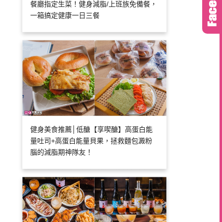
餐廳指定生菜！健身減脂/上班族免備餐，
一箱搞定健康一日三餐
健身美食推薦│低醣【享喫醣】高蛋白能
量吐司+高蛋白能量貝果，拯救麵包澱粉
腦的減脂期神隊友！