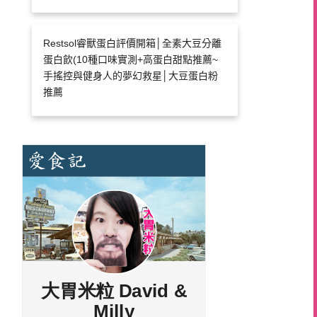
Restsol睿獸蛋白評價開箱│全素大豆分離
蛋白飲(10種口味實測+高蛋白甜點推薦~
手搖控與健身人的夢幻救星│大豆蛋白粉
推薦