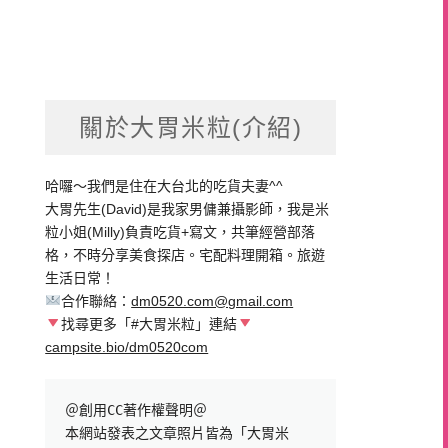
關於大胃米粒(介紹)
哈囉～我們是住在大台北的吃貨夫妻^^
大胃先生(David)是我家男傭兼攝影師，我是米
粒小姐(Milly)負責吃貨+寫文，共筆經營部落
格，不時分享美食探店。宅配料理開箱。旅遊
生活日常！
合作聯絡：
dm0520.com@gmail.com
找尋更多「#大胃米粒」連結
campsite.bio/dm0520com
＠創用CC著作權聲明＠

本網站發表之文章照片皆為「大胃米