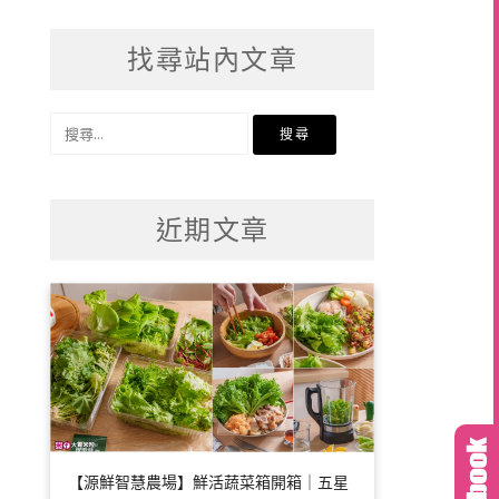
找尋站內文章
搜
尋
關
鍵
近期文章
字:
【源鮮智慧農場】鮮活蔬菜箱開箱｜五星