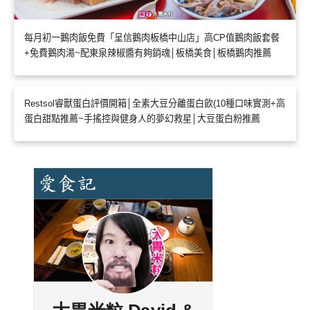
每月初一鵝肉飯免費「呈信鵝肉板橋中山店」高CP值鵝肉飯套餐
+免費鵝肉湯~配東泉辣椒醬有夠銷魂│板橋美食│板橋鵝肉推薦
Restsol睿獸蛋白評價開箱│全素大豆分離蛋白飲(10種口味實測+高
蛋白甜點推薦~手搖控與健身人的夢幻救星│大豆蛋白粉推薦