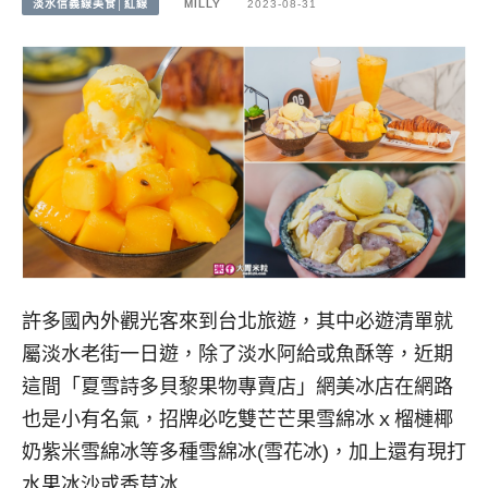
淡水信義線美食│紅線
MILLY
2023-08-31
許多國內外觀光客來到台北旅遊，其中必遊清單就
屬淡水老街一日遊，除了淡水阿給或魚酥等，近期
這間「夏雪詩多貝黎果物專賣店」網美冰店在網路
也是小有名氣，招牌必吃雙芒芒果雪綿冰ｘ榴槤椰
奶紫米雪綿冰等多種雪綿冰(雪花冰)，加上還有現打
水果冰沙或香草冰…