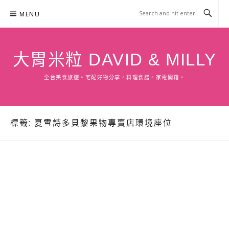
Skip
MENU
to
content
大胃米粒 DAVID & MILLY
全台美食旅遊。宅配好物分享。料理食譜。家電開箱。
標籤:
夏雪詩多貝黎果物專賣店環境座位