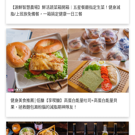
【源鮮智慧農場】鮮活蔬菜箱開箱｜五星餐廳指定生菜！健身減
脂/上班族免備餐，一箱搞定健康一日三餐
健身美食推薦│低醣【享喫醣】高蛋白能量吐司+高蛋白能量貝
果，拯救麵包澱粉腦的減脂期神隊友！