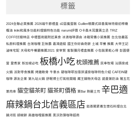
標籤
力
寫
文
2024全聯必買推薦
2026端午節禮盒
d2惡魔蛋糕
Guillen噴霧式蒜香風味特級初榨橄
欖油
ikiiki和風多功能料理鍋特色功能
narumi評價
O卡桑木耳露黃立丞
TRIZ
COFFEE樹林店
中壢藝術館附近美食
冰滴咖啡源由
冰箱常備小菜推薦
台北信義區
私廚料理推薦
台灣咖喱 巨無霸
嘉鴻遊艇
國王你好曲奇餅
土城 早餐 推薦
大甲王記
滷味宅配
天母和牛餐廳推薦2021
安宰賢
客製彌月禮盒推薦
小包裝果乾心得
彭園便
板橋小吃
枕頭推薦
當
愛煮家
新加坡必吃
民奉牧場
汕頭泉成
火鍋
派對零食推薦
烤雞軟骨
牛車水
硬咖啡耶加雪菲濾掛咖啡特色介紹 CAFEIN硬
咖啡 源友企業
第九站火鍋
舒眠博士打氣枕開箱
藏王鍋物天母店
諾曼第奶油
豬五花
辛巴適
貓空貓茶町
貓茶町價格
蔥肉串
賈Bar 熱壓土司
麻辣鍋台北信義區店
鈺善閣素養生懷石料理台北
饒河街 胡椒餅
高雄咖哩飯推薦
黑沃防彈咖啡超商