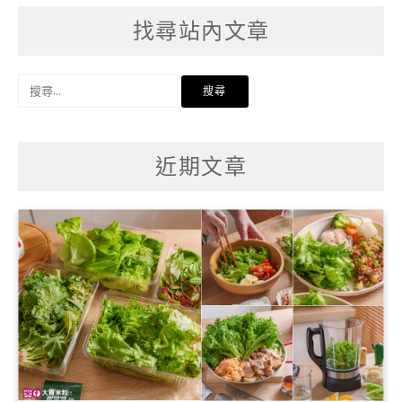
找尋站內文章
搜
尋
關
鍵
字:
近期文章