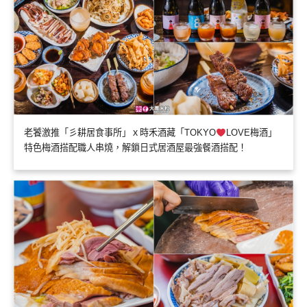
老饕激推「彡耕居食事所」ｘ時禾酒藏「TOKYO
LOVE梅酒」
特色梅酒搭配職人串燒，解鎖日式居酒屋最強餐酒搭配！