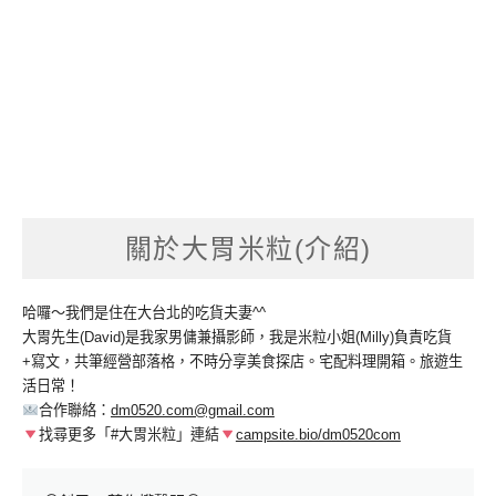
關於大胃米粒(介紹)
哈囉～我們是住在大台北的吃貨夫妻^^
大胃先生(David)是我家男傭兼攝影師，我是米粒小姐(Milly)負責吃貨
+寫文，共筆經營部落格，不時分享美食探店。宅配料理開箱。旅遊生
活日常！
合作聯絡：
dm0520.com@gmail.com
找尋更多「#大胃米粒」連結
campsite.bio/dm0520com