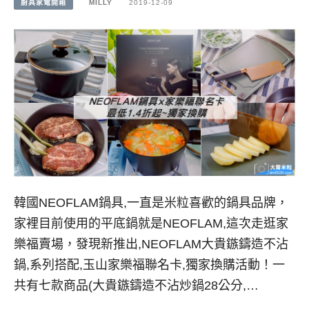
廚具家電開箱
MILLY
2019-12-09
韓國NEOFLAM鍋具,一直是米粒喜歡的鍋具品牌，
家裡目前使用的平底鍋就是NEOFLAM,這次走逛家
樂福賣場，發現新推出,NEOFLAM大貴鏃鑄造不沾
鍋,系列搭配,玉山家樂福聯名卡,獨家換購活動！一
共有七款商品(大貴鏃鑄造不沾炒鍋28公分,…