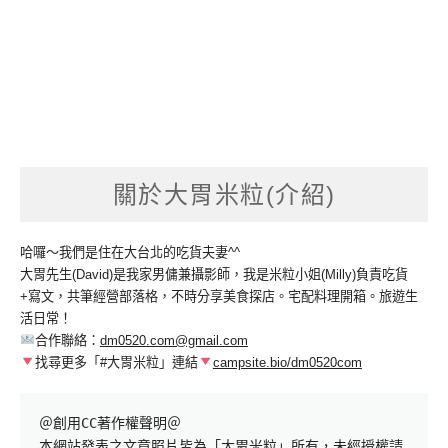
關於大胃米粒(介紹)
哈囉～我們是住在大台北的吃貨夫妻^^
大胃先生(David)是我家男傭兼攝影師，我是米粒小姐(Milly)負責吃貨
+寫文，共筆經營部落格，不時分享美食探店。宅配料理開箱。旅遊生
活日常！
合作聯絡：
dm0520.com@gmail.com
找尋更多「#大胃米粒」連結
campsite.bio/dm0520com
＠創用CC著作權聲明＠

本網站發表之文章照片皆為「大胃米粒」所有，未經授權請