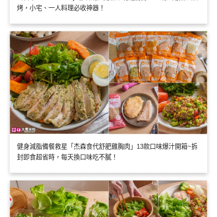
烤，小宅、一人料理必收神器！
健身減脂備餐救星「杰森食代舒肥雞胸肉」13款口味爆汁開箱~拆
封即食超省時，每天換口味吃不膩！