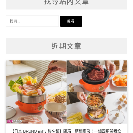
找尋站內文章
搜
尋
關
鍵
字:
近期文章
【日本 BRUNO miffy 聯名鍋】開箱｜萌翻廚房！一鍋四用蒸煮炊