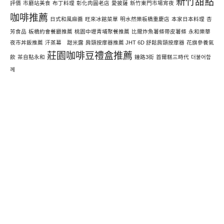
新竹甜點
評價
市廳站美食
布丁料理
彰化肉圓老店
愛披薩
新竹東門市場宵夜
咖啡推薦
日式和風麻醬
旺來冰館菜單
明水然樂板橋重慶店
本家日本料理
杏
芳食品
板橋約會餐廳推薦
桃園中壢青埔聚餐推薦
比爾炸魚薯條帶皮薯條
永和樂華
夜市丼飯推薦
汗蒸幕 甜米露
肩頸按摩器推薦 JHT 6D 舒鬆肩頸按摩器
花旗參養氣
莊園咖啡豆禮盒推薦
飲
茶自點永和
鐘路3街
首爾糕三時代
더불어함
께