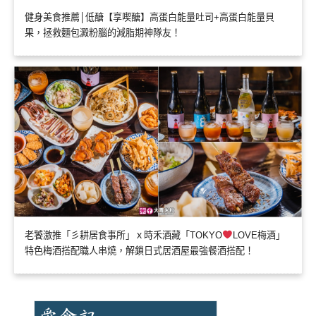
健身美食推薦│低醣【享喫醣】高蛋白能量吐司+高蛋白能量貝
果，拯救麵包澱粉腦的減脂期神隊友！
老饕激推「彡耕居食事所」ｘ時禾酒藏「TOKYO
LOVE梅酒」
特色梅酒搭配職人串燒，解鎖日式居酒屋最強餐酒搭配！