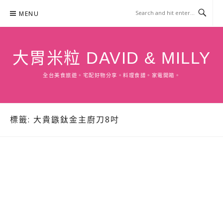
Skip
MENU
to
content
大胃米粒 DAVID & MILLY
全台美食旅遊。宅配好物分享。料理食譜。家電開箱。
標籤:
大貴鏃鈦金主廚刀8吋