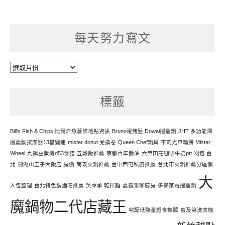
每天努力寫文
每
天
努
標籤
力
寫
文
Bill's Fish & Chips 比爾炸魚薯條地點資訊
Bruno電烤盤 Dowai摺摺鍋
JHT 多功能深
層震動按摩器13檔變速
mister donut 兌換卷
Queen Chef鍋具
不貳光車輪餅 Mister
Wheel
九陽豆漿機d53食譜
五穀飯推薦
京都百年醬油
六甲田莊咖啡牛奶ptt
刈包 台
北
劍湖山王子大飯店 房價
南崁火鍋推薦
台中西屯私廚推薦
台北市火鍋推薦分區懶
大
人包整理
台北特色調酒吧推薦
吳秉承 乾拌麵
嘉義樂咖廚房
多偉家電摺摺鍋
魔鍋物二代店藏王
宅配低熱量麵食推薦
富及第洗衣機