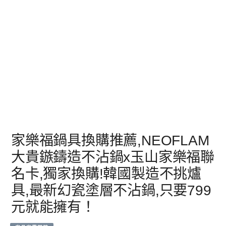
家樂福鍋具換購推薦,NEOFLAM
大貴鏃鑄造不沾鍋x玉山家樂福聯
名卡,獨家換購!韓國製造不挑爐
具,最新幻瓷塗層不沾鍋,只要799
元就能擁有！