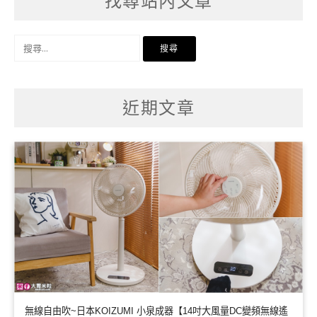
找尋站內文章
搜
尋
關
鍵
字:
近期文章
無線自由吹~日本KOIZUMI 小泉成器【14吋大風量DC變頻無線遙