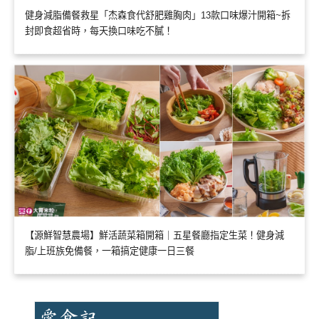
健身減脂備餐救星「杰森食代舒肥雞胸肉」13款口味爆汁開箱~拆
封即食超省時，每天換口味吃不膩！
【源鮮智慧農場】鮮活蔬菜箱開箱｜五星餐廳指定生菜！健身減
脂/上班族免備餐，一箱搞定健康一日三餐