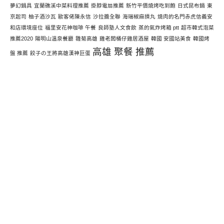
夢幻鍋具
宜蘭礁溪中菜料理推薦
掛脖電扇推薦
新竹平價燒烤吃到飽
日式昆布鍋
東
京起司
柚子酒沙瓦
歐客佬陳永信
沙拉醬全聯
海瑞椒麻摃丸
燒肉的名門赤虎信義安
和店環境座位
福里安花神咖啡 午餐
良師塾人文食飲
蒸的氣炸烤箱 ptt
超市韓式泡菜
推薦2020
陽明山溫泉餐廳
雛菊高雄
雞老闆桶仔雞居酒屋
韓國 安國站美食
韓國烤
高雄 聚餐 推薦
盤 推薦
餃子の王將高雄漢神巨蛋