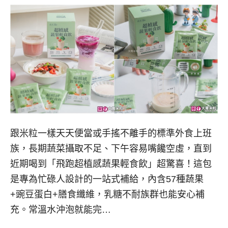
跟米粒一樣天天便當或手搖不離手的標準外食上班
族，長期蔬菜攝取不足、下午容易嘴饞空虛，直到
近期喝到「飛跑超植感蔬果輕食飲」超驚喜！這包
是專為忙碌人設計的一站式補給，內含57種蔬果
+豌豆蛋白+膳食纖維，乳糖不耐族群也能安心補
充。常溫水沖泡就能完…