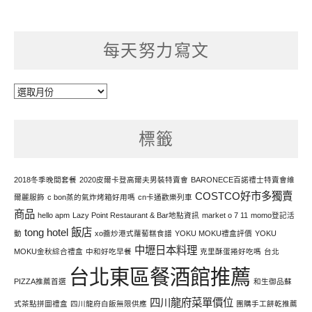
每天努力寫文
每
天
努
標籤
力
寫
文
2018冬季晚間套餐
2020皮爾卡登高爾夫男裝特賣會
BARONECE百諾禮士特賣會維
COSTCO好市多獨賣
爾麗服飾
c bon蒸的氣炸烤箱好用嗎
cn卡通歡樂列車
商品
hello apm
Lazy Point Restaurant & Bar地點資訊
market o 7 11
momo登記活
tong hotel 飯店
動
xo醬炒港式蘿蔔糕食譜
YOKU MOKU禮盒評價
YOKU
中壢日本料理
MOKU金秋綜合禮盒
中和好吃早餐
克里酥蛋捲好吃嗎
台北
台北東區餐酒館推薦
PIZZA推薦首選
和生御品蘇
四川龍府菜單價位
式茶點拼圖禮盒
四川龍府白飯無限供應
團購手工餅乾推薦