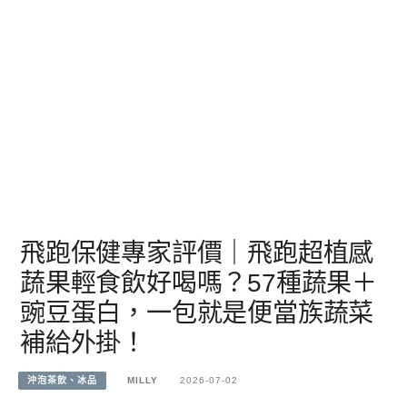
飛跑保健專家評價｜飛跑超植感
蔬果輕食飲好喝嗎？57種蔬果＋
豌豆蛋白，一包就是便當族蔬菜
補給外掛！
沖泡茶飲、冰品
MILLY
2026-07-02