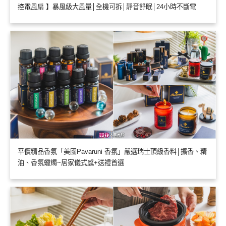
控電風扇 】暴風級大風量│全機可拆│靜音舒眠│24小時不斷電
平價精品香氛「美國Pavaruni 香氛」嚴選瑞士頂級香料│擴香、精
油、香氛蠟燭~居家儀式感+送禮首選