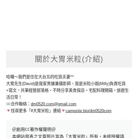
關於大胃米粒(介紹)
哈囉～我們是住在大台北的吃貨夫妻^^
大胃先生(David)是我家男傭兼攝影師，我是米粒小姐(Milly)負責吃貨
+寫文，共筆經營部落格，不時分享美食探店。宅配料理開箱。旅遊生
活日常！
合作聯絡：
dm0520.com@gmail.com
找尋更多「#大胃米粒」連結
campsite.bio/dm0520com
＠創用CC著作權聲明＠

本網站發表之文章照片皆為「大胃米粒」所有，未經授權請