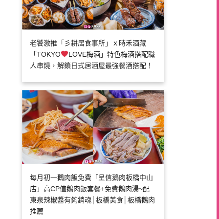
老饕激推「彡耕居食事所」ｘ時禾酒藏
「TOKYO
LOVE梅酒」特色梅酒搭配職
人串燒，解鎖日式居酒屋最強餐酒搭配！
每月初一鵝肉飯免費「呈信鵝肉板橋中山
店」高CP值鵝肉飯套餐+免費鵝肉湯~配
東泉辣椒醬有夠銷魂│板橋美食│板橋鵝肉
推薦