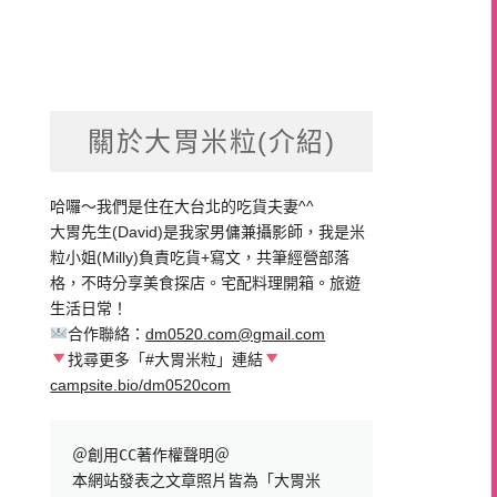
關於大胃米粒(介紹)
哈囉～我們是住在大台北的吃貨夫妻^^
大胃先生(David)是我家男傭兼攝影師，我是米
粒小姐(Milly)負責吃貨+寫文，共筆經營部落
格，不時分享美食探店。宅配料理開箱。旅遊
生活日常！
合作聯絡：
dm0520.com@gmail.com
找尋更多「#大胃米粒」連結
campsite.bio/dm0520com
＠創用CC著作權聲明＠

本網站發表之文章照片皆為「大胃米