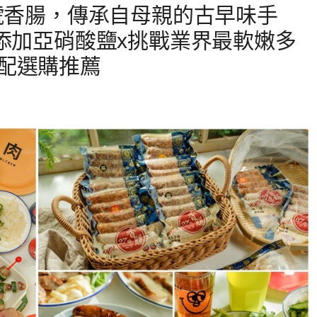
7號香腸，傳承⾃⺟親的古早味⼿
無添加亞硝酸鹽x挑戰業界最軟嫩多
配選購推薦