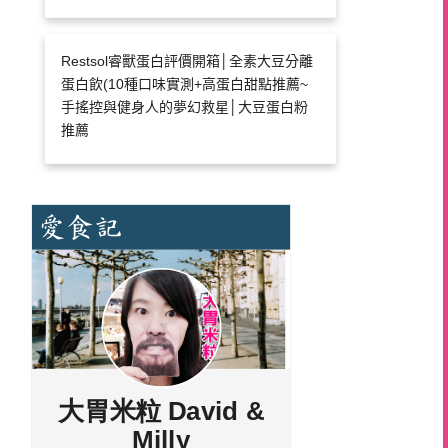
Restsol睿獸蛋白評價開箱│全素大豆分離
蛋白飲(10種口味實測+高蛋白甜點推薦~
手搖控與健身人的夢幻救星│大豆蛋白粉
推薦