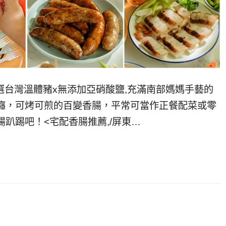
選台灣溫體豬x無添加亞硝酸鹽,充滿南部媽媽⼿藝的
癮，可烤可煎的百變香腸，平常可當作正餐配菜或零
趴踢吧！<宅配香腸推薦,/屏東…