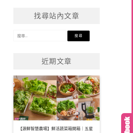
找尋站內文章
搜
尋
關
鍵
近期文章
字:
【源鮮智慧農場】鮮活蔬菜箱開箱｜五星