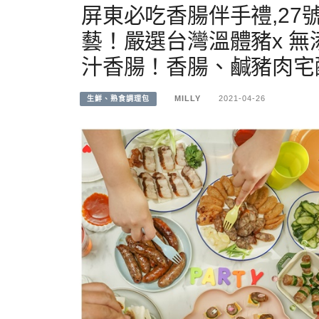
屏東必吃香腸伴手禮,2
藝！嚴選台灣溫體豬x 
汁香腸！香腸、鹹豬⾁宅
MILLY
2021-04-26
生鮮、熟食調理包