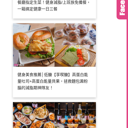
餐廳指定生菜！健身減脂/上班族免備餐，
一箱搞定健康一日三餐
健身美食推薦│低醣【享喫醣】高蛋白能
量吐司+高蛋白能量貝果，拯救麵包澱粉
腦的減脂期神隊友！