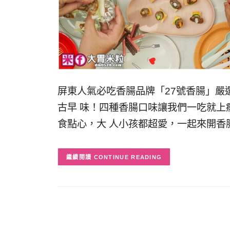
屏東⼈氣必吃香腸品牌「27號香腸」嚴
古早 味！四種香腸⼝味讓我們⼀吃就上
食點⼼，⼤ ⼈⼩孩都超愛，⼀起來開香腸
CONTINUE READING