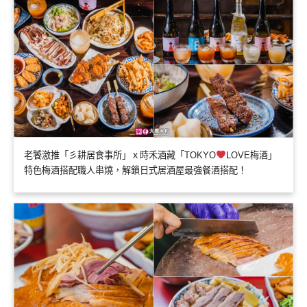
老饕激推「彡耕居食事所」ｘ時禾酒藏「TOKYO
LOVE梅酒」
特色梅酒搭配職人串燒，解鎖日式居酒屋最強餐酒搭配！