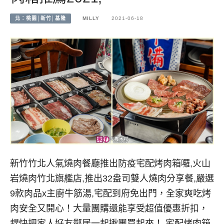
北：桃園│新竹│基隆
MILLY
2021-06-18
新竹竹北人氣燒肉餐廳推出防疫宅配烤肉箱囉,火山
岩燒肉竹北旗艦店,推出32盎司雙人燒肉分享餐,嚴選
9款肉品x主廚牛筋湯,宅配到府免出門，全家爽吃烤
肉安全又開心！大量團購還能享受超值優惠折扣，
趕快把家人好友鄰居一起揪團買起來！,宅配烤肉箱