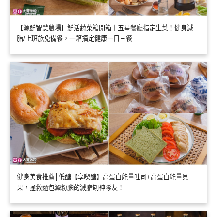
【源鮮智慧農場】鮮活蔬菜箱開箱｜五星餐廳指定生菜！健身減
脂/上班族免備餐，一箱搞定健康一日三餐
健身美食推薦│低醣【享喫醣】高蛋白能量吐司+高蛋白能量貝
果，拯救麵包澱粉腦的減脂期神隊友！