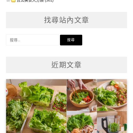
台北美食大分類 (381)
找尋站內文章
搜
尋
關
鍵
字:
近期文章