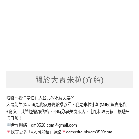
關於大胃米粒(介紹)
哈囉～我們是住在大台北的吃貨夫妻^^
大胃先生(David)是我家男傭兼攝影師，我是米粒小姐(Milly)負責吃貨
+寫文，共筆經營部落格，不時分享美食探店。宅配料理開箱。旅遊生
活日常！
合作聯絡：
dm0520.com@gmail.com
找尋更多「#大胃米粒」連結
campsite.bio/dm0520com