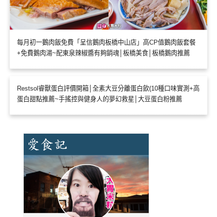
每月初一鵝肉飯免費「呈信鵝肉板橋中山店」高CP值鵝肉飯套餐
+免費鵝肉湯~配東泉辣椒醬有夠銷魂│板橋美食│板橋鵝肉推薦
Restsol睿獸蛋白評價開箱│全素大豆分離蛋白飲(10種口味實測+高
蛋白甜點推薦~手搖控與健身人的夢幻救星│大豆蛋白粉推薦