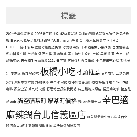
天
努
標籤
力
寫
文
2024全聯必買推薦
2026端午節禮盒
d2惡魔蛋糕
Guillen噴霧式蒜香風味特級初榨橄
欖油
ikiiki和風多功能料理鍋特色功能
narumi評價
O卡桑木耳露黃立丞
TRIZ
COFFEE樹林店
中壢藝術館附近美食
冰滴咖啡源由
冰箱常備小菜推薦
台北信義區
私廚料理推薦
台灣咖喱 巨無霸
嘉鴻遊艇
國王你好曲奇餅
土城 早餐 推薦
大甲王記
滷味宅配
天母和牛餐廳推薦2021
安宰賢
客製彌月禮盒推薦
小包裝果乾心得
彭園便
板橋小吃
枕頭推薦
當
愛煮家
新加坡必吃
民奉牧場
汕頭泉成
火鍋
派對零食推薦
烤雞軟骨
牛車水
硬咖啡耶加雪菲濾掛咖啡特色介紹 CAFEIN硬
咖啡 源友企業
第九站火鍋
舒眠博士打氣枕開箱
藏王鍋物天母店
諾曼第奶油
豬五花
辛巴適
貓空貓茶町
貓茶町價格
蔥肉串
賈Bar 熱壓土司
麻辣鍋台北信義區店
鈺善閣素養生懷石料理台北
饒河街 胡椒餅
高雄咖哩飯推薦
黑沃防彈咖啡超商