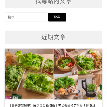
找尋站內文章
搜
尋
關
鍵
字:
近期文章
【源鮮智慧農場】鮮活蔬菜箱開箱｜五星餐廳指定生菜！健身減