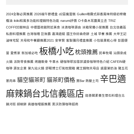
寫
文
2024全聯必買推薦
2026端午節禮盒
d2惡魔蛋糕
Guillen噴霧式蒜香風味特級初榨橄
欖油
ikiiki和風多功能料理鍋特色功能
narumi評價
O卡桑木耳露黃立丞
TRIZ
COFFEE樹林店
中壢藝術館附近美食
冰滴咖啡源由
冰箱常備小菜推薦
台北信義區
私廚料理推薦
台灣咖喱 巨無霸
嘉鴻遊艇
國王你好曲奇餅
土城 早餐 推薦
大甲王記
滷味宅配
天母和牛餐廳推薦2021
安宰賢
客製彌月禮盒推薦
小包裝果乾心得
彭園便
板橋小吃
枕頭推薦
當
愛煮家
新加坡必吃
民奉牧場
汕頭泉成
火鍋
派對零食推薦
烤雞軟骨
牛車水
硬咖啡耶加雪菲濾掛咖啡特色介紹 CAFEIN硬
咖啡 源友企業
第九站火鍋
舒眠博士打氣枕開箱
藏王鍋物天母店
諾曼第奶油
豬五花
辛巴適
貓空貓茶町
貓茶町價格
蔥肉串
賈Bar 熱壓土司
麻辣鍋台北信義區店
鈺善閣素養生懷石料理台北
饒河街 胡椒餅
高雄咖哩飯推薦
黑沃防彈咖啡超商