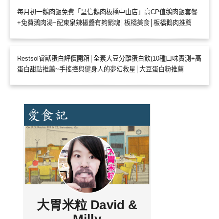
每月初一鵝肉飯免費「呈信鵝肉板橋中山店」高CP值鵝肉飯套餐
+免費鵝肉湯~配東泉辣椒醬有夠銷魂│板橋美食│板橋鵝肉推薦
Restsol睿獸蛋白評價開箱│全素大豆分離蛋白飲(10種口味實測+高
蛋白甜點推薦~手搖控與健身人的夢幻救星│大豆蛋白粉推薦