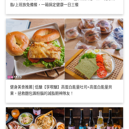
脂/上班族免備餐，一箱搞定健康一日三餐
健身美食推薦│低醣【享喫醣】高蛋白能量吐司+高蛋白能量貝
果，拯救麵包澱粉腦的減脂期神隊友！