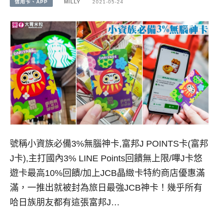
信用卡、APP
MILLY
2021-05-24
號稱小資族必備3%無腦神卡,富邦J POINTS卡(富邦
J卡),主打國內3% LINE Points回饋無上限/嗶J卡悠
遊卡最高10%回饋/加上JCB晶緻卡特約商店優惠滿
滿，一推出就被封為旅日最強JCB神卡！幾乎所有
哈日族朋友都有這張富邦J…