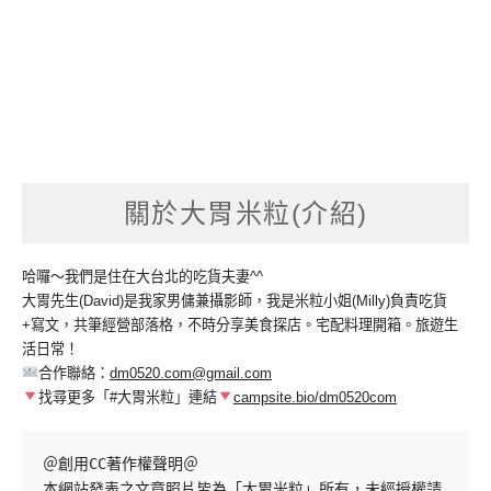
關於大胃米粒(介紹)
哈囉～我們是住在大台北的吃貨夫妻^^
大胃先生(David)是我家男傭兼攝影師，我是米粒小姐(Milly)負責吃貨
+寫文，共筆經營部落格，不時分享美食探店。宅配料理開箱。旅遊生
活日常！
合作聯絡：
dm0520.com@gmail.com
找尋更多「#大胃米粒」連結
campsite.bio/dm0520com
＠創用CC著作權聲明＠

本網站發表之文章照片皆為「大胃米粒」所有，未經授權請