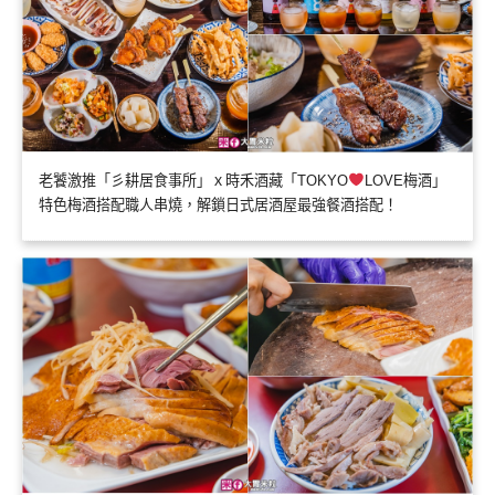
老饕激推「彡耕居食事所」ｘ時禾酒藏「TOKYO
LOVE梅酒」
特色梅酒搭配職人串燒，解鎖日式居酒屋最強餐酒搭配！