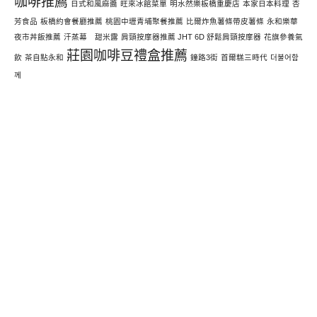
咖啡推薦
日式和風麻醬
旺來冰館菜單
明水然樂板橋重慶店
本家日本料理
杏
芳食品
板橋約會餐廳推薦
桃園中壢青埔聚餐推薦
比爾炸魚薯條帶皮薯條
永和樂華
夜市丼飯推薦
汗蒸幕 甜米露
肩頸按摩器推薦 JHT 6D 舒鬆肩頸按摩器
花旗參養氣
莊園咖啡豆禮盒推薦
飲
茶自點永和
鐘路3街
首爾糕三時代
더불어함
께