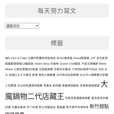
每天努力寫文
每
天
努
標籤
力
寫
文
Bill's Fish & Chips 比爾炸魚薯條地點資訊
Bruno電烤盤 Dowai摺摺鍋
JHT 多功能深
層震動按摩器13檔變速
mister donut 兌換卷
Queen Chef鍋具
不貳光車輪餅 Mister
Wheel
九陽豆漿機d53食譜
五穀飯推薦
京都百年醬油
六甲田莊咖啡牛奶ptt
刈包 台
北
劍湖山王子大飯店 房價
南崁火鍋推薦
台中西屯私廚推薦
台北市火鍋推薦分區懶
大
人包整理
台北特色調酒吧推薦
吳秉承 乾拌麵
嘉義樂咖廚房
多偉家電摺摺鍋
魔鍋物二代店藏王
宅配低熱量麵食推薦
富及第洗衣機
新竹甜點
評價
市廳站美食
布丁料理
彰化肉圓老店
愛披薩
新竹東門市場宵夜