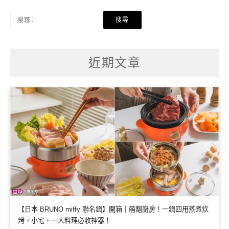
搜
尋
關
鍵
字:
近期文章
【日本 BRUNO miffy 聯名鍋】開箱｜萌翻廚房！一鍋四用蒸煮炊
烤，小宅、一人料理必收神器！