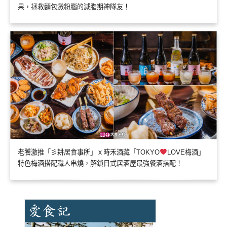
果，拯救麵包澱粉腦的減脂期神隊友！
老饕激推「彡耕居食事所」ｘ時禾酒藏「TOKYO
LOVE梅酒」
特色梅酒搭配職人串燒，解鎖日式居酒屋最強餐酒搭配！