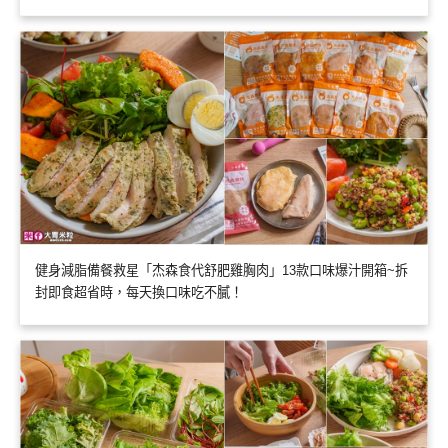
健身減脂備餐救星「杰森食代舒肥雞胸肉」13款口味爆汁開箱~拆
封即食超省時，每天換口味吃不膩！