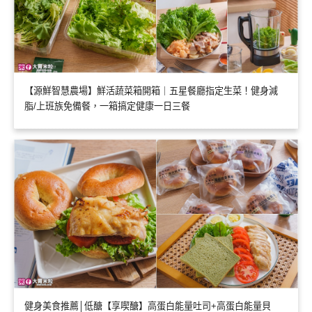
【源鮮智慧農場】鮮活蔬菜箱開箱｜五星餐廳指定生菜！健身減
脂/上班族免備餐，一箱搞定健康一日三餐
健身美食推薦│低醣【享喫醣】高蛋白能量吐司+高蛋白能量貝