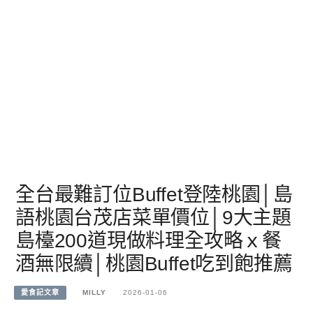
全台最難訂位Buffet登陸桃園│島
語桃園台茂店菜單價位│9大主題
島檯200道現做料理全攻略ｘ餐
酒無限續│桃園Buffet吃到飽推薦
愛食記文章
MILLY
2026-01-06