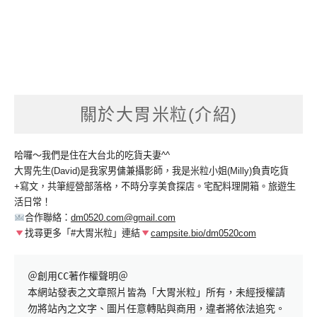
關於大胃米粒(介紹)
哈囉～我們是住在大台北的吃貨夫妻^^
大胃先生(David)是我家男傭兼攝影師，我是米粒小姐(Milly)負責吃貨
+寫文，共筆經營部落格，不時分享美食探店。宅配料理開箱。旅遊生
活日常！
合作聯絡：
dm0520.com@gmail.com
找尋更多「#大胃米粒」連結
campsite.bio/dm0520com
＠創用CC著作權聲明＠

本網站發表之文章照片皆為「大胃米粒」所有，未經授權請
勿將站內之文字、圖片任意轉貼與商用，違者將依法追究。