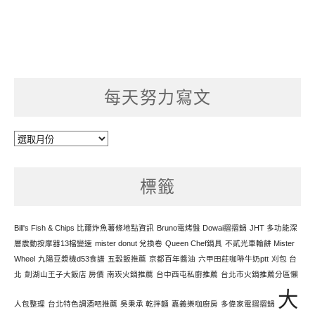
每天努力寫文
每
天
努
標籤
力
寫
文
Bill's Fish & Chips 比爾炸魚薯條地點資訊
Bruno電烤盤 Dowai摺摺鍋
JHT 多功能深
層震動按摩器13檔變速
mister donut 兌換卷
Queen Chef鍋具
不貳光車輪餅 Mister
Wheel
九陽豆漿機d53食譜
五穀飯推薦
京都百年醬油
六甲田莊咖啡牛奶ptt
刈包 台
北
劍湖山王子大飯店 房價
南崁火鍋推薦
台中西屯私廚推薦
台北市火鍋推薦分區懶
大
人包整理
台北特色調酒吧推薦
吳秉承 乾拌麵
嘉義樂咖廚房
多偉家電摺摺鍋