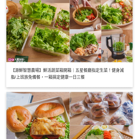
【源鮮智慧農場】鮮活蔬菜箱開箱｜五星餐廳指定生菜！健身減
脂/上班族免備餐，一箱搞定健康一日三餐