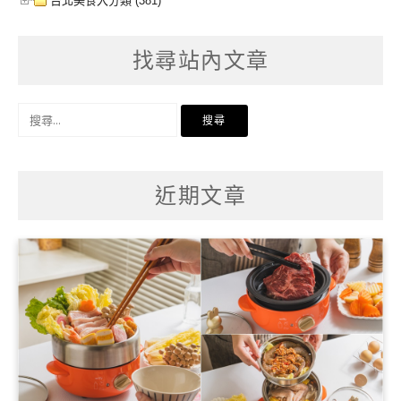
台北美食大分類 (381)
找尋站內文章
搜
尋
關
鍵
字:
近期文章