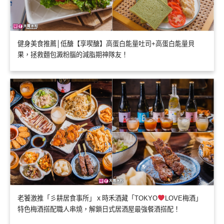
健身美食推薦│低醣【享喫醣】高蛋白能量吐司+高蛋白能量貝
果，拯救麵包澱粉腦的減脂期神隊友！
老饕激推「彡耕居食事所」ｘ時禾酒藏「TOKYO
LOVE梅酒」
特色梅酒搭配職人串燒，解鎖日式居酒屋最強餐酒搭配！