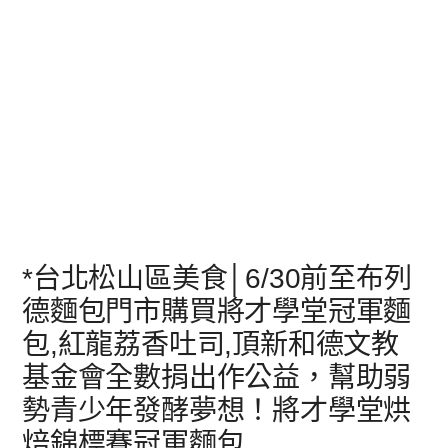
*台北松山區美食│6/30前至布列
德麵包門市購買將才學堂冠軍麵
包,紅龍荔香吐司,頂新和德文教
基金會全數捐出作公益，幫助弱
勢青少年發酵夢想！將才學堂烘
焙錦標賽冠軍麵包,