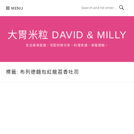
Skip
MENU
to
content
大胃米粒 DAVID & MILLY
全台美食旅遊。宅配好物分享。料理食譜。家電開箱。
標籤:
布列德麵包紅龍荔香吐司