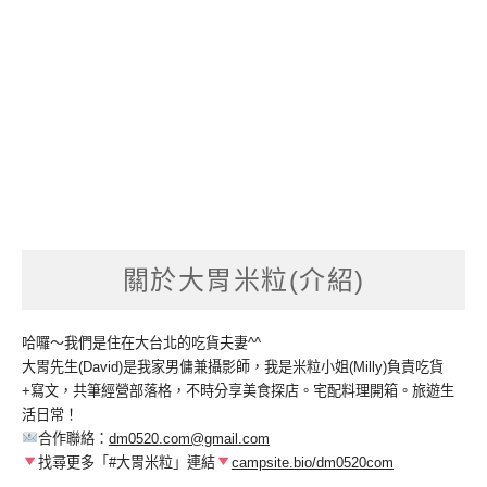
關於大胃米粒(介紹)
哈囉～我們是住在大台北的吃貨夫妻^^
大胃先生(David)是我家男傭兼攝影師，我是米粒小姐(Milly)負責吃貨
+寫文，共筆經營部落格，不時分享美食探店。宅配料理開箱。旅遊生
活日常！
合作聯絡：
dm0520.com@gmail.com
找尋更多「#大胃米粒」連結
campsite.bio/dm0520com