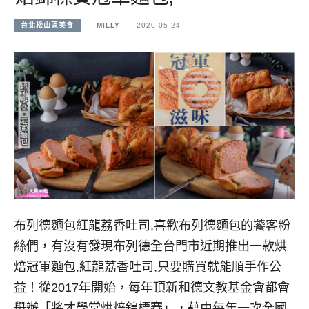
台北松山區美食
MILLY
2020-05-24
布列德麵包紅龍荔香吐司,喜歡布列德麵包的饕客粉
絲們，有沒有發現布列德全台門市近期推出一款烘
焙冠軍麵包,紅龍荔香吐司,只要購買就能順手作公
益！從2017年開始，每年頂新和德文教基金會都會
舉辦「將才學堂烘焙錦標賽」，藉由每年一次全國