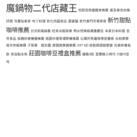
魔鍋物二代店藏王
宅配低熱量麵食推薦
富及第洗衣機
新竹甜點
評價
市廳站美食
布丁料理
彰化肉圓老店
愛披薩
新竹東門市場宵夜
咖啡推薦
日式和風麻醬
旺來冰館菜單
明水然樂板橋重慶店
本家日本料理
杏
芳食品
板橋約會餐廳推薦
桃園中壢青埔聚餐推薦
比爾炸魚薯條帶皮薯條
永和樂華
夜市丼飯推薦
汗蒸幕 甜米露
肩頸按摩器推薦 JHT 6D 舒鬆肩頸按摩器
花旗參養氣
莊園咖啡豆禮盒推薦
飲
茶自點永和
鐘路3街
首爾糕三時代
더불어함
께