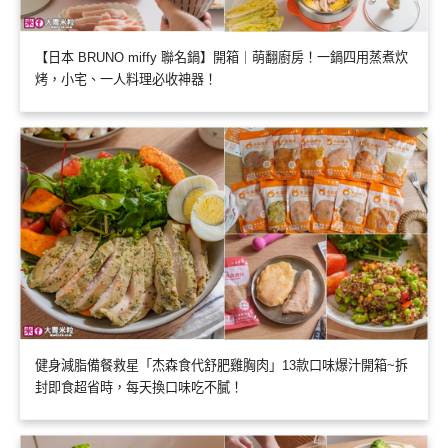
【日本 BRUNO miffy 聯名鍋】開箱｜萌翻廚房！一鍋四用蒸煮炊
烤，小宅、一人料理必收神器！
健身減脂備餐救星「杰森食代舒肥雞胸肉」13款口味爆汁開箱~拆
封即食超省時，每天換口味吃不膩！