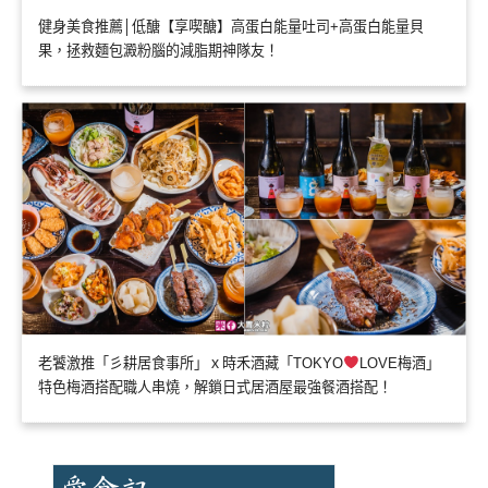
健身美食推薦│低醣【享喫醣】高蛋白能量吐司+高蛋白能量貝
果，拯救麵包澱粉腦的減脂期神隊友！
老饕激推「彡耕居食事所」ｘ時禾酒藏「TOKYO
LOVE梅酒」
特色梅酒搭配職人串燒，解鎖日式居酒屋最強餐酒搭配！