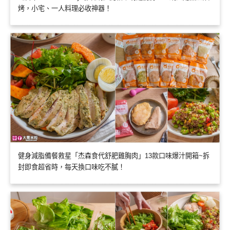
烤，小宅、一人料理必收神器！
健身減脂備餐救星「杰森食代舒肥雞胸肉」13款口味爆汁開箱~拆
封即食超省時，每天換口味吃不膩！