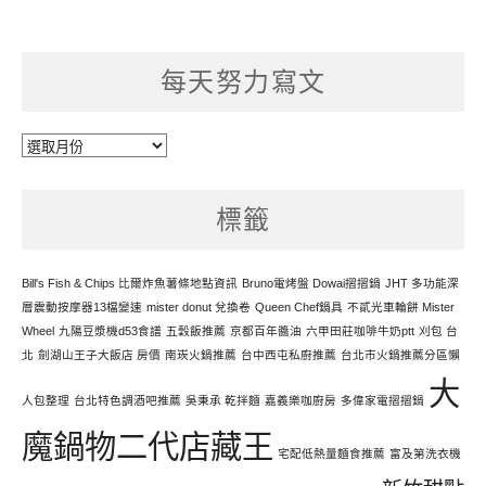
每天努力寫文
每
天
努
標籤
力
寫
文
Bill's Fish & Chips 比爾炸魚薯條地點資訊
Bruno電烤盤 Dowai摺摺鍋
JHT 多功能深
層震動按摩器13檔變速
mister donut 兌換卷
Queen Chef鍋具
不貳光車輪餅 Mister
Wheel
九陽豆漿機d53食譜
五穀飯推薦
京都百年醬油
六甲田莊咖啡牛奶ptt
刈包 台
北
劍湖山王子大飯店 房價
南崁火鍋推薦
台中西屯私廚推薦
台北市火鍋推薦分區懶
大
人包整理
台北特色調酒吧推薦
吳秉承 乾拌麵
嘉義樂咖廚房
多偉家電摺摺鍋
魔鍋物二代店藏王
宅配低熱量麵食推薦
富及第洗衣機