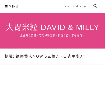
Skip
MENU
to
content
大胃米粒 DAVID & MILLY
全台美食旅遊。宅配好物分享。料理食譜。家電開箱。
標籤:
德國雙人NOW S三德刀 (日式主廚刀)