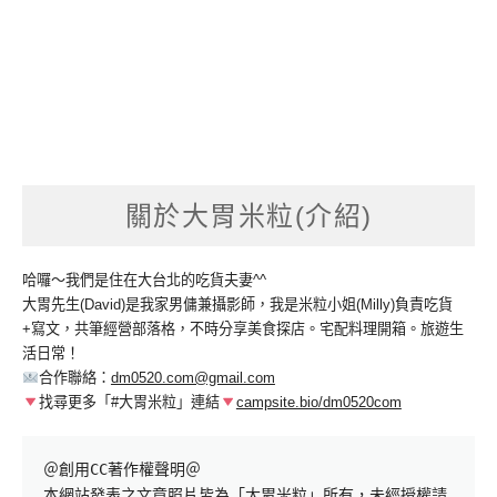
關於大胃米粒(介紹)
哈囉～我們是住在大台北的吃貨夫妻^^
大胃先生(David)是我家男傭兼攝影師，我是米粒小姐(Milly)負責吃貨
+寫文，共筆經營部落格，不時分享美食探店。宅配料理開箱。旅遊生
活日常！
合作聯絡：
dm0520.com@gmail.com
找尋更多「#大胃米粒」連結
campsite.bio/dm0520com
＠創用CC著作權聲明＠

本網站發表之文章照片皆為「大胃米粒」所有，未經授權請