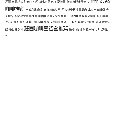
新竹甜點
評價
市廳站美食
布丁料理
彰化肉圓老店
愛披薩
新竹東門市場宵夜
咖啡推薦
日式和風麻醬
旺來冰館菜單
明水然樂板橋重慶店
本家日本料理
杏
芳食品
板橋約會餐廳推薦
桃園中壢青埔聚餐推薦
比爾炸魚薯條帶皮薯條
永和樂華
夜市丼飯推薦
汗蒸幕 甜米露
肩頸按摩器推薦 JHT 6D 舒鬆肩頸按摩器
花旗參養氣
莊園咖啡豆禮盒推薦
飲
茶自點永和
鐘路3街
首爾糕三時代
더불어함
께