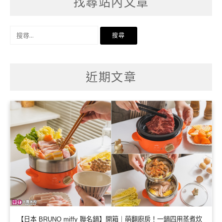
找尋站內文章
搜
尋
關
鍵
字:
近期文章
【日本 BRUNO miffy 聯名鍋】開箱｜萌翻廚房！一鍋四用蒸煮炊