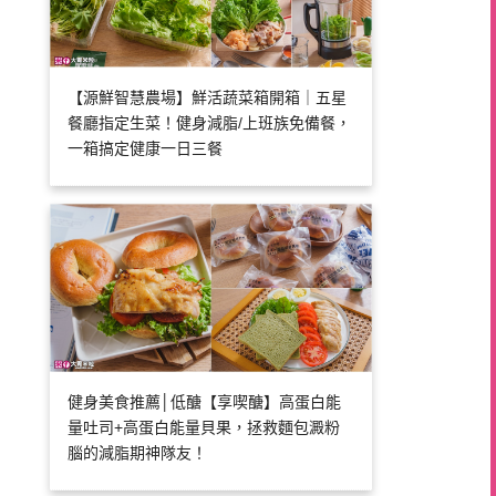
【源鮮智慧農場】鮮活蔬菜箱開箱｜五星
餐廳指定生菜！健身減脂/上班族免備餐，
一箱搞定健康一日三餐
健身美食推薦│低醣【享喫醣】高蛋白能
量吐司+高蛋白能量貝果，拯救麵包澱粉
腦的減脂期神隊友！