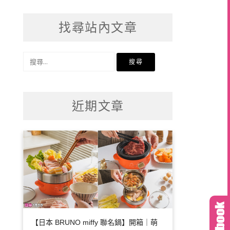
找尋站內文章
搜
尋
關
鍵
近期文章
字:
【日本 BRUNO miffy 聯名鍋】開箱｜萌