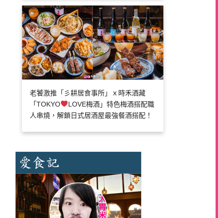
老饕激推「彡耕居食事所」ｘ時禾酒藏
「TOKYO
LOVE梅酒」特色梅酒搭配職
人串燒，解鎖日式居酒屋最強餐酒搭配！