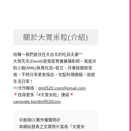
關於大胃米粒(介紹)
哈囉～我們是住在大台北的吃貨夫妻^^
大胃先生(David)是我家男傭兼攝影師，我是米
粒小姐(Milly)負責吃貨+寫文，共筆經營部落
格，不時分享美食探店。宅配料理開箱。旅遊
生活日常！
合作聯絡：
dm0520.com@gmail.com
找尋更多「#大胃米粒」連結
campsite.bio/dm0520com
＠創用CC著作權聲明＠

本網站發表之文章照片皆為「大胃米