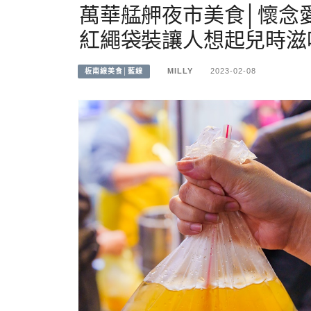
萬華艋舺夜市美食│懷念
紅繩袋裝讓人想起兒時滋
MILLY
2023-02-08
板南線美食│藍線