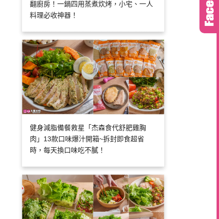
翻廚房！一鍋四用蒸煮炊烤，小宅、一人
料理必收神器！
健身減脂備餐救星「杰森食代舒肥雞胸
肉」13款口味爆汁開箱~拆封即食超省
時，每天換口味吃不膩！