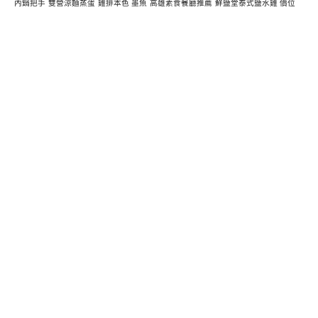
內鍋把手
雙營涼麵蒸蛋
雞排本色 墨魚
高雄素食餐廳推薦
鮮鹽堂泰式鹽水雞 價位