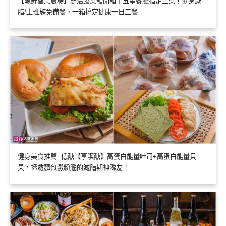
【源鮮智慧農場】鮮活蔬菜箱開箱｜五星餐廳指定生菜！健身減
脂/上班族免備餐，一箱搞定健康一日三餐
健身美食推薦│低醣【享喫醣】高蛋白能量吐司+高蛋白能量貝
果，拯救麵包澱粉腦的減脂期神隊友！