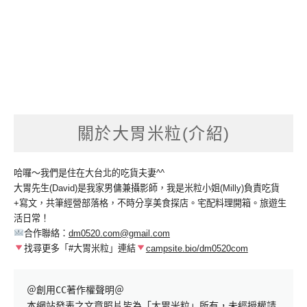
關於大胃米粒(介紹)
哈囉～我們是住在大台北的吃貨夫妻^^
大胃先生(David)是我家男傭兼攝影師，我是米粒小姐(Milly)負責吃貨
+寫文，共筆經營部落格，不時分享美食探店。宅配料理開箱。旅遊生
活日常！
合作聯絡：
dm0520.com@gmail.com
找尋更多「#大胃米粒」連結
campsite.bio/dm0520com
＠創用CC著作權聲明＠

本網站發表之文章照片皆為「大胃米粒」所有，未經授權請