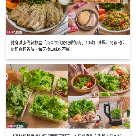
健身減脂備餐救星「杰森食代舒肥雞胸肉」13款口味爆汁開箱~拆
封即食超省時，每天換口味吃不膩！