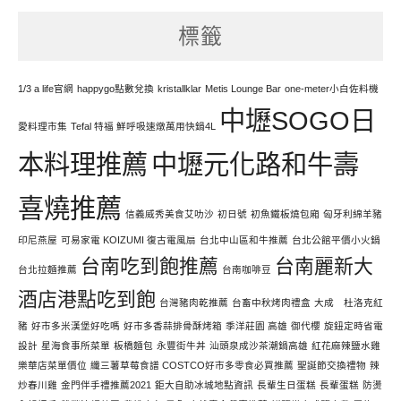
努
標籤
力
寫
文
1/3 a life官網
happygo點數兌換
kristallklar
Metis Lounge Bar
one-meter小白佐料機
中壢SOGO日
愛料理市集
Tefal 特福 鮮呼吸速燉萬用快鍋4L
本料理推薦
中壢元化路和牛壽
喜燒推薦
信義威秀美食艾叻沙
初日號
初魚鐵板燒包廂
匈牙利綿羊豬
印尼燕屋
可易家電 KOIZUMI 復古電風扇
台北中山區和牛推薦
台北公館平價小火鍋
台南吃到飽推薦
台南麗新大
台北拉麵推薦
台南咖啡豆
酒店港點吃到飽
台灣豬肉乾推薦
台畜中秋烤肉禮盒
大成 杜洛克紅
豬
好市多米漢堡好吃嗎
好市多香蒜排骨酥烤箱
季洋莊園 高雄
御代櫻
旋鈕定時省電
設計
星海食事所菜單
板橋麵包
永豐街牛丼
汕頭泉成沙茶潮鍋高雄
紅花麻辣鹽水雞
樂華店菜單價位
纖三薯草莓食譜 COSTCO好市多零食必買推薦
聖誕節交換禮物
辣
炒春川雞
金門伴手禮推薦2021
鉅大自助冰城地點資訊
長輩生日蛋糕
長輩蛋糕
防燙