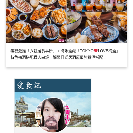
老饕激推「彡耕居食事所」ｘ時禾酒藏「TOKYO
LOVE梅酒」
特色梅酒搭配職人串燒，解鎖日式居酒屋最強餐酒搭配！