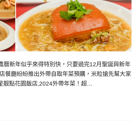
年農曆新年似乎來得特別快，只要過完12月聖誕與新年
飯店餐廳紛紛推出外帶自取年菜預購，米粒搶先幫大家
靓點花園飯店,2024外帶年菜！超…