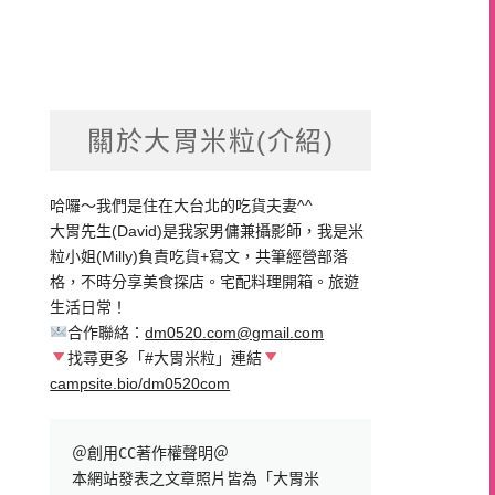
關於大胃米粒(介紹)
哈囉～我們是住在大台北的吃貨夫妻^^
大胃先生(David)是我家男傭兼攝影師，我是米
粒小姐(Milly)負責吃貨+寫文，共筆經營部落
格，不時分享美食探店。宅配料理開箱。旅遊
生活日常！
合作聯絡：
dm0520.com@gmail.com
找尋更多「#大胃米粒」連結
campsite.bio/dm0520com
＠創用CC著作權聲明＠

本網站發表之文章照片皆為「大胃米