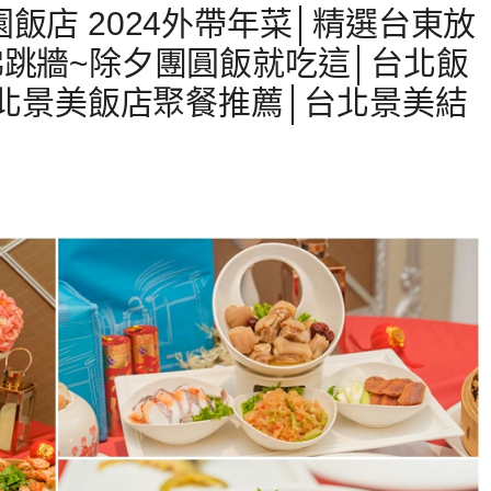
飯店 2024外帶年菜│精選台東放
佛跳牆~除夕團圓飯就吃這│台北飯
台北景美飯店聚餐推薦│台北景美結