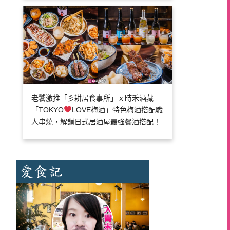
老饕激推「彡耕居食事所」ｘ時禾酒藏
「TOKYO
LOVE梅酒」特色梅酒搭配職
人串燒，解鎖日式居酒屋最強餐酒搭配！