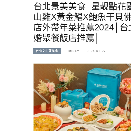
台北景美美食│星靓點花園
山雞X黃金鯧X鮑魚干貝
店外帶年菜推薦2024│
婚聚餐飯店推薦│
MILLY
2024-01-27
台北文山區美食