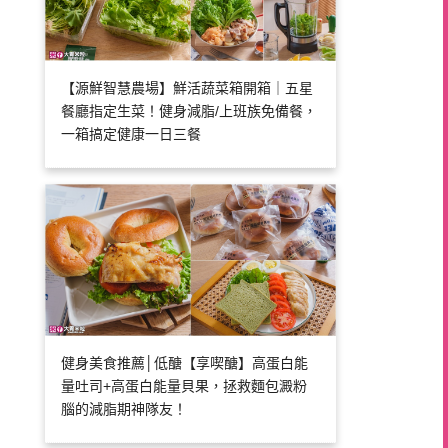
【源鮮智慧農場】鮮活蔬菜箱開箱｜五星
餐廳指定生菜！健身減脂/上班族免備餐，
一箱搞定健康一日三餐
健身美食推薦│低醣【享喫醣】高蛋白能
量吐司+高蛋白能量貝果，拯救麵包澱粉
腦的減脂期神隊友！