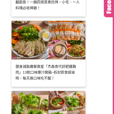
翻廚房！一鍋四用蒸煮炊烤，小宅、一人
料理必收神器！
健身減脂備餐救星「杰森食代舒肥雞胸
肉」13款口味爆汁開箱~拆封即食超省
時，每天換口味吃不膩！