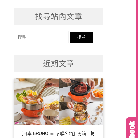
找尋站內文章
搜
尋
關
鍵
近期文章
字:
【日本 BRUNO miffy 聯名鍋】開箱｜萌