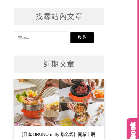
找尋站內文章
搜
尋
關
鍵
近期文章
字:
【日本 BRUNO miffy 聯名鍋】開箱｜萌