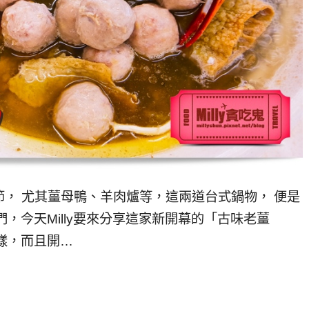
， 尤其薑母鴨、羊肉爐等，這兩道台式鍋物， 便是
，今天Milly要來分享這家新開幕的「古味老薑
樣，而且開…