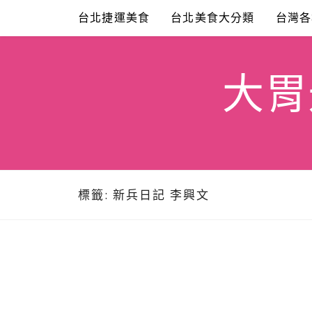
Skip
台北捷運美食
台北美食大分類
台灣各
to
content
大胃米
標籤:
新兵日記 李興文