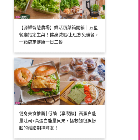
【源鮮智慧農場】鮮活蔬菜箱開箱｜五星
餐廳指定生菜！健身減脂/上班族免備餐，
一箱搞定健康一日三餐
健身美食推薦│低醣【享喫醣】高蛋白能
量吐司+高蛋白能量貝果，拯救麵包澱粉
腦的減脂期神隊友！