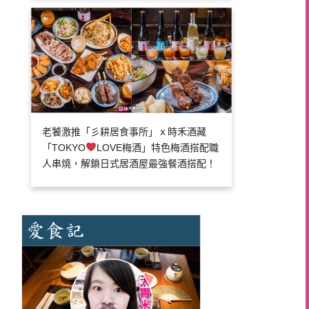
老饕激推「彡耕居食事所」ｘ時禾酒藏
「TOKYO
LOVE梅酒」特色梅酒搭配職
人串燒，解鎖日式居酒屋最強餐酒搭配！