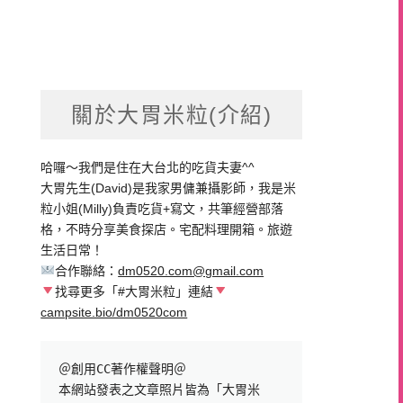
關於大胃米粒(介紹)
哈囉～我們是住在大台北的吃貨夫妻^^
大胃先生(David)是我家男傭兼攝影師，我是米
粒小姐(Milly)負責吃貨+寫文，共筆經營部落
格，不時分享美食探店。宅配料理開箱。旅遊
生活日常！
合作聯絡：
dm0520.com@gmail.com
找尋更多「#大胃米粒」連結
campsite.bio/dm0520com
＠創用CC著作權聲明＠

本網站發表之文章照片皆為「大胃米