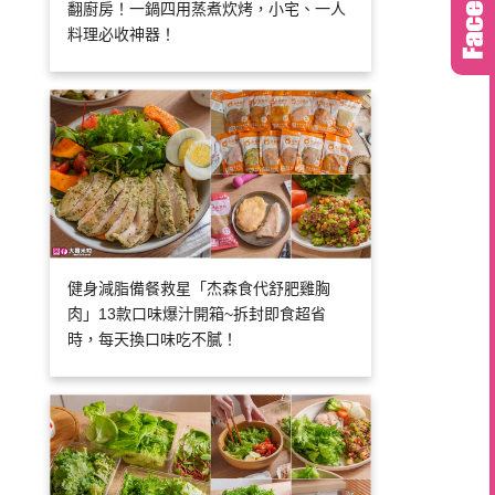
翻廚房！一鍋四用蒸煮炊烤，小宅、一人
料理必收神器！
健身減脂備餐救星「杰森食代舒肥雞胸
肉」13款口味爆汁開箱~拆封即食超省
時，每天換口味吃不膩！