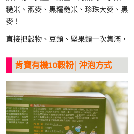
糙米、燕麥、黑糯糙米、珍珠大麥、黑
麥！
直接把穀物、豆類、堅果類一次集滿，
肯寶有機10穀粉│沖泡方式