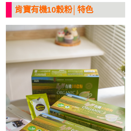
肯寶有機10穀粉│特色