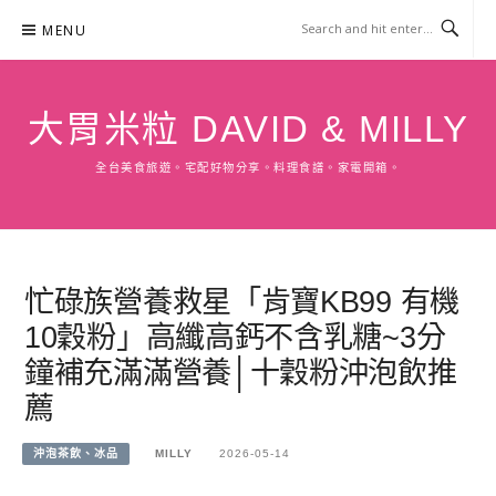
Skip
MENU
to
content
大胃米粒 DAVID & MILLY
全台美食旅遊。宅配好物分享。料理食譜。家電開箱。
忙碌族營養救星「肯寶KB99 有機
10穀粉」高纖高鈣不含乳糖~3分
鐘補充滿滿營養│十穀粉沖泡飲推
薦
沖泡茶飲、冰品
MILLY
2026-05-14