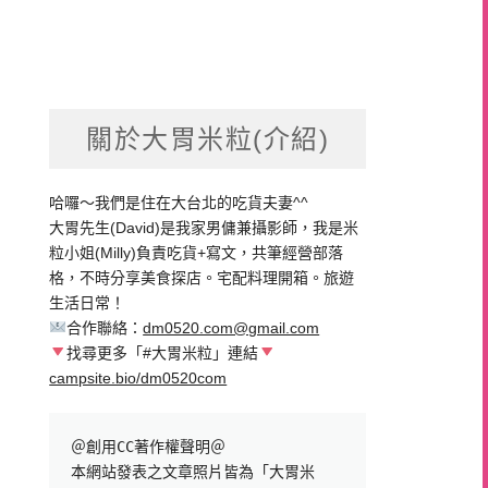
關於大胃米粒(介紹)
哈囉～我們是住在大台北的吃貨夫妻^^
大胃先生(David)是我家男傭兼攝影師，我是米
粒小姐(Milly)負責吃貨+寫文，共筆經營部落
格，不時分享美食探店。宅配料理開箱。旅遊
生活日常！
合作聯絡：
dm0520.com@gmail.com
找尋更多「#大胃米粒」連結
campsite.bio/dm0520com
＠創用CC著作權聲明＠

本網站發表之文章照片皆為「大胃米