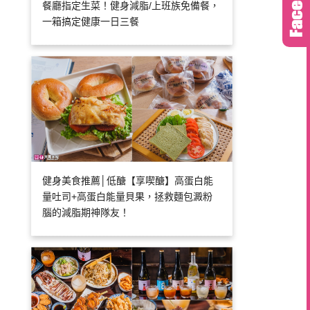
餐廳指定生菜！健身減脂/上班族免備餐，
一箱搞定健康一日三餐
健身美食推薦│低醣【享喫醣】高蛋白能
量吐司+高蛋白能量貝果，拯救麵包澱粉
腦的減脂期神隊友！