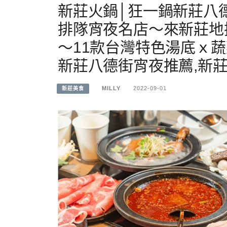
新莊火鍋│狂一鍋新莊八
排隊宵夜名店～來新莊地
～11款台灣特色湯底ｘ蔬
新莊八德街宵夜推薦,新莊
MILLY
2022-09-01
新莊美食