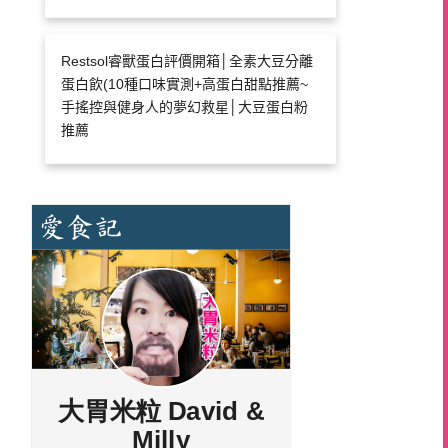
Restsol睿獸蛋白評價開箱│全素大豆分離
蛋白飲(10種口味實測+高蛋白甜點推薦~
手搖控與健身人的夢幻救星│大豆蛋白粉
推薦