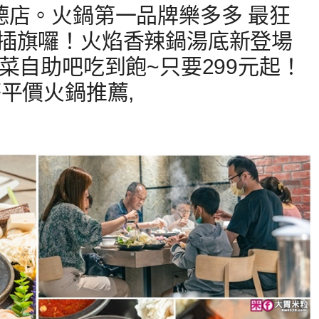
德店。火鍋第一品牌樂多多 最狂
插旗囉！火焰香辣鍋湯底新登場
菜自助吧吃到飽~只要299元起！
平價火鍋推薦,