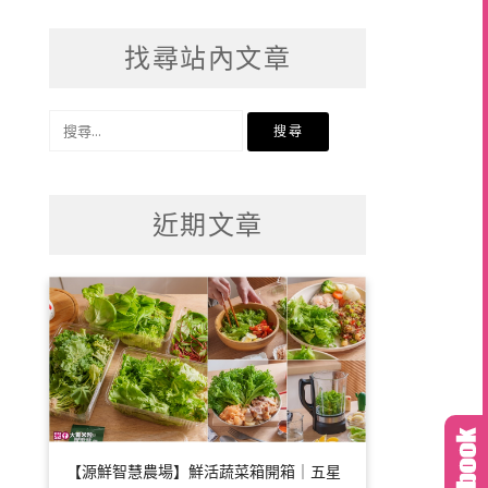
找尋站內文章
搜
尋
關
鍵
近期文章
字:
【源鮮智慧農場】鮮活蔬菜箱開箱｜五星