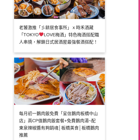
老饕激推「彡耕居食事所」ｘ時禾酒藏
「TOKYO
LOVE梅酒」特色梅酒搭配職
人串燒，解鎖日式居酒屋最強餐酒搭配！
每月初一鵝肉飯免費「呈信鵝肉板橋中山
店」高CP值鵝肉飯套餐+免費鵝肉湯~配
東泉辣椒醬有夠銷魂│板橋美食│板橋鵝肉
推薦