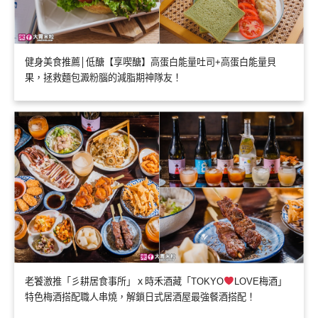
健身美食推薦│低醣【享喫醣】高蛋白能量吐司+高蛋白能量貝
果，拯救麵包澱粉腦的減脂期神隊友！
老饕激推「彡耕居食事所」ｘ時禾酒藏「TOKYO
LOVE梅酒」
特色梅酒搭配職人串燒，解鎖日式居酒屋最強餐酒搭配！