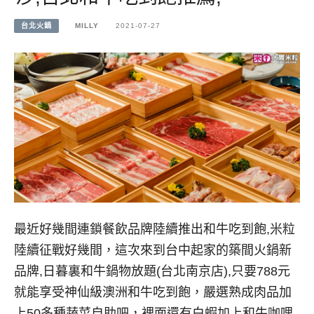
台北火鍋
MILLY
2021-07-27
最近好幾間連鎖餐飲品牌陸續推出和牛吃到飽,米粒
陸續征戰好幾間，這次來到台中起家的築間火鍋新
品牌,日暮裏和牛鍋物放題(台北南京店),只要788元
就能享受神仙級澳洲和牛吃到飽，嚴選熟成肉品加
上50多種蔬菜自助吧，裡面還有白蝦加上和牛咖哩