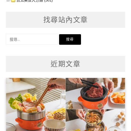
台北美食大分類 (381)
找尋站內文章
搜
尋
關
鍵
字:
近期文章