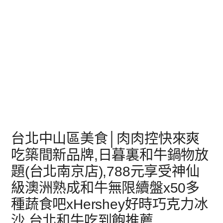
台北中山區美食│肉肉控快來爽
吃築間新品牌,日暮裏和牛鍋物放
題(台北南京店),788元享受神仙
級澳洲熟成和牛無限續盤x50多
種蔬食吧xHershey好時巧克力冰
沙,台北和牛吃到飽推薦,