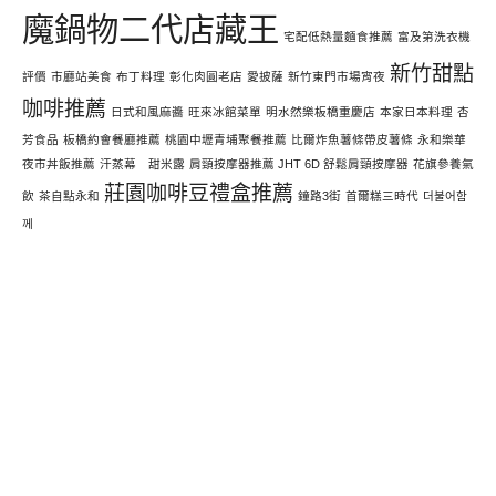
魔鍋物二代店藏王
宅配低熱量麵食推薦
富及第洗衣機
新竹甜點
評價
市廳站美食
布丁料理
彰化肉圓老店
愛披薩
新竹東門市場宵夜
咖啡推薦
日式和風麻醬
旺來冰館菜單
明水然樂板橋重慶店
本家日本料理
杏
芳食品
板橋約會餐廳推薦
桃園中壢青埔聚餐推薦
比爾炸魚薯條帶皮薯條
永和樂華
夜市丼飯推薦
汗蒸幕 甜米露
肩頸按摩器推薦 JHT 6D 舒鬆肩頸按摩器
花旗參養氣
莊園咖啡豆禮盒推薦
飲
茶自點永和
鐘路3街
首爾糕三時代
더불어함
께