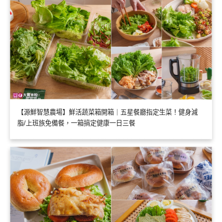
【源鮮智慧農場】鮮活蔬菜箱開箱｜五星餐廳指定生菜！健身減
脂/上班族免備餐，一箱搞定健康一日三餐