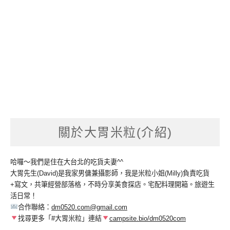
關於大胃米粒(介紹)
哈囉～我們是住在大台北的吃貨夫妻^^
大胃先生(David)是我家男傭兼攝影師，我是米粒小姐(Milly)負責吃貨
+寫文，共筆經營部落格，不時分享美食探店。宅配料理開箱。旅遊生
活日常！
合作聯絡：
dm0520.com@gmail.com
找尋更多「#大胃米粒」連結
campsite.bio/dm0520com