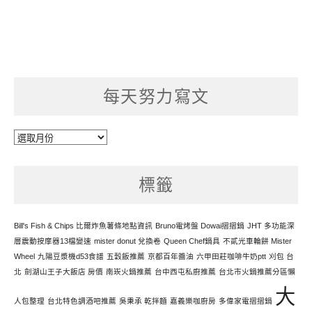
每天努力寫文
每
天
努
標籤
力
寫
文
Bill's Fish & Chips 比爾炸魚薯條地點資訊
Bruno電烤盤 Dowai摺摺鍋
JHT 多功能深
層震動按摩器13檔變速
mister donut 兌換卷
Queen Chef鍋具
不貳光車輪餅 Mister
Wheel
九陽豆漿機d53食譜
五穀飯推薦
京都百年醬油
六甲田莊咖啡牛奶ptt
刈包 台
北
劍湖山王子大飯店 房價
南崁火鍋推薦
台中西屯私廚推薦
台北市火鍋推薦分區懶
大
人包整理
台北特色調酒吧推薦
吳秉承 乾拌麵
嘉義樂咖廚房
多偉家電摺摺鍋