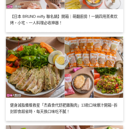
【日本 BRUNO miffy 聯名鍋】開箱｜萌翻廚房！一鍋四用蒸煮炊
烤，小宅、一人料理必收神器！
健身減脂備餐救星「杰森食代舒肥雞胸肉」13款口味爆汁開箱~拆
封即食超省時，每天換口味吃不膩！