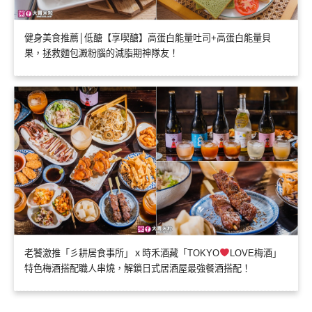
健身美食推薦│低醣【享喫醣】高蛋白能量吐司+高蛋白能量貝
果，拯救麵包澱粉腦的減脂期神隊友！
老饕激推「彡耕居食事所」ｘ時禾酒藏「TOKYO
LOVE梅酒」
特色梅酒搭配職人串燒，解鎖日式居酒屋最強餐酒搭配！