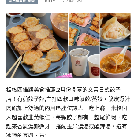
板南線美食│藍線
MILLY
2019-06-24
板橋四維路美食推薦,2月份開幕的文青日式餃子
店！有煎餃子館,主打四款口味煎餃/蒸餃，脆皮爆汁
肉餡加上舒適的內用區座位讓人一吃上癮！米粒個
人超喜歡韭黃蝦仁，每顆餃子都有一整尾鮮蝦，吃
起來香氣濃郁彈牙！搭配玉米濃湯或酸辣湯，還有
冰涼的豆漿、薏仁…