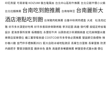
印尼燕屋
可易家電 KOIZUMI 復古電風扇
台北中山區和牛推薦
台北公館平價小火鍋
台南吃到飽推薦
台南麗新大
台北拉麵推薦
台南咖啡豆
酒店港點吃到飽
台灣豬肉乾推薦
台畜中秋烤肉禮盒
大成 杜洛克紅
豬
好市多米漢堡好吃嗎
好市多香蒜排骨酥烤箱
季洋莊園 高雄
御代櫻
旋鈕定時省電
設計
星海食事所菜單
板橋麵包
永豐街牛丼
汕頭泉成沙茶潮鍋高雄
紅花麻辣鹽水雞
樂華店菜單價位
纖三薯草莓食譜 COSTCO好市多零食必買推薦
聖誕節交換禮物
辣
炒春川雞
金門伴手禮推薦2021
鉅大自助冰城地點資訊
長輩生日蛋糕
長輩蛋糕
防燙
內鍋把手
雙營涼麵蒸蛋
雞排本色 墨魚
高雄素食餐廳推薦
鮮鹽堂泰式鹽水雞 價位