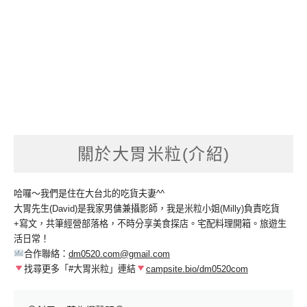
關於大胃米粒(介紹)
哈囉～我們是住在大台北的吃貨夫妻^^
大胃先生(David)是我家男傭兼攝影師，我是米粒小姐(Milly)負責吃貨
+寫文，共筆經營部落格，不時分享美食探店。宅配料理開箱。旅遊生
活日常！
合作聯絡：
dm0520.com@gmail.com
找尋更多「#大胃米粒」連結
campsite.bio/dm0520com