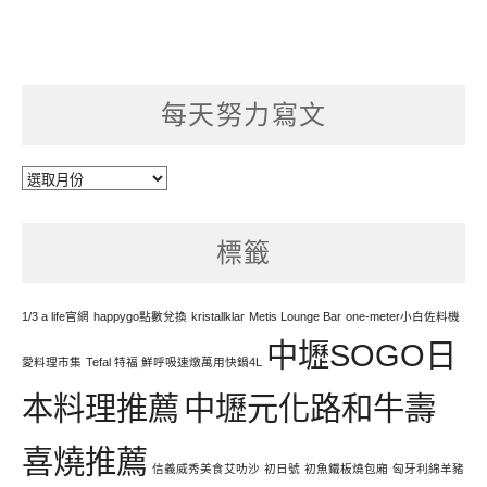
每天努力寫文
每
天
努
標籤
力
寫
文
1/3 a life官網
happygo點數兌換
kristallklar
Metis Lounge Bar
one-meter小白佐料機
中壢SOGO日
愛料理市集
Tefal 特福 鮮呼吸速燉萬用快鍋4L
本料理推薦
中壢元化路和牛壽
喜燒推薦
信義威秀美食艾叻沙
初日號
初魚鐵板燒包廂
匈牙利綿羊豬