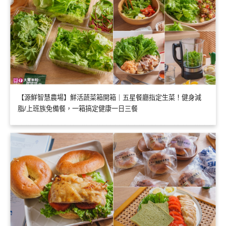
【源鮮智慧農場】鮮活蔬菜箱開箱｜五星餐廳指定生菜！健身減
脂/上班族免備餐，一箱搞定健康一日三餐