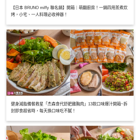
【日本 BRUNO miffy 聯名鍋】開箱｜萌翻廚房！一鍋四用蒸煮炊
烤，小宅、一人料理必收神器！
健身減脂備餐救星「杰森食代舒肥雞胸肉」13款口味爆汁開箱~拆
封即食超省時，每天換口味吃不膩！