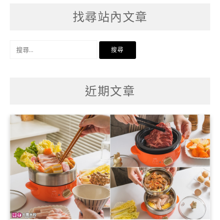
找尋站內文章
搜
尋
關
鍵
字:
近期文章