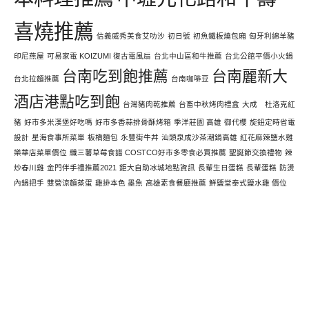
喜燒推薦
信義威秀美食艾叻沙
初日號
初魚鐵板燒包廂
匈牙利綿羊豬
印尼燕屋
可易家電 KOIZUMI 復古電風扇
台北中山區和牛推薦
台北公館平價小火鍋
台南吃到飽推薦
台南麗新大
台北拉麵推薦
台南咖啡豆
酒店港點吃到飽
台灣豬肉乾推薦
台畜中秋烤肉禮盒
大成 杜洛克紅
豬
好市多米漢堡好吃嗎
好市多香蒜排骨酥烤箱
季洋莊園 高雄
御代櫻
旋鈕定時省電
設計
星海食事所菜單
板橋麵包
永豐街牛丼
汕頭泉成沙茶潮鍋高雄
紅花麻辣鹽水雞
樂華店菜單價位
纖三薯草莓食譜 COSTCO好市多零食必買推薦
聖誕節交換禮物
辣
炒春川雞
金門伴手禮推薦2021
鉅大自助冰城地點資訊
長輩生日蛋糕
長輩蛋糕
防燙
內鍋把手
雙營涼麵蒸蛋
雞排本色 墨魚
高雄素食餐廳推薦
鮮鹽堂泰式鹽水雞 價位