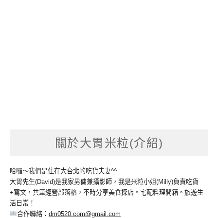
關於大胃米粒(介紹)
哈囉～我們是住在大台北的吃貨夫妻^^
大胃先生(David)是我家男傭兼攝影師，我是米粒小姐(Milly)負責吃貨
+寫文，共筆經營部落格，不時分享美食探店。宅配料理開箱。旅遊生
活日常！
合作聯絡：
dm0520.com@gmail.com