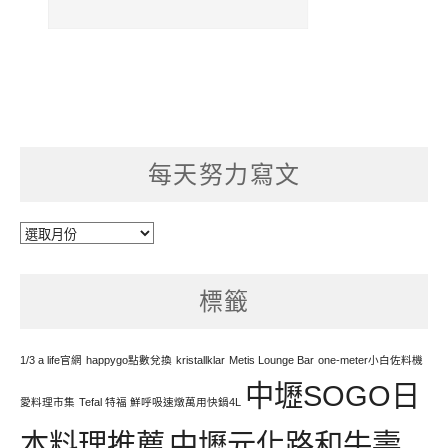
每天努力寫文
每
天
努
標籤
力
寫
文
1/3 a life官網
happygo點數兌換
kristallklar
Metis Lounge Bar
one-meter小白佐料機
中壢SOGO日
愛料理市集
Tefal 特福 鮮呼吸速燉萬用快鍋4L
本料理推薦
中壢元化路和牛壽