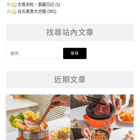
大胃米粒。美麗日記 (1)
台北美食大分類 (381)
找尋站內文章
搜
尋
關
鍵
字:
近期文章