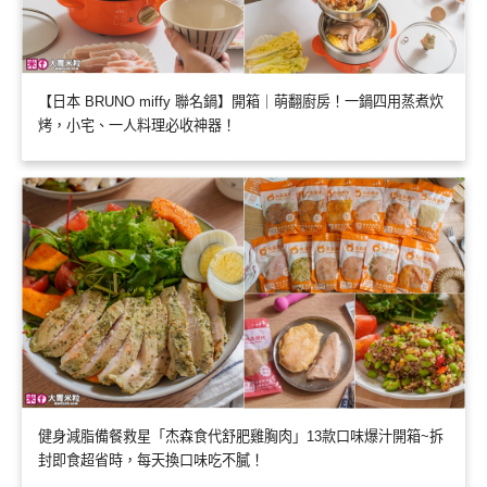
【日本 BRUNO miffy 聯名鍋】開箱｜萌翻廚房！一鍋四用蒸煮炊
烤，小宅、一人料理必收神器！
健身減脂備餐救星「杰森食代舒肥雞胸肉」13款口味爆汁開箱~拆
封即食超省時，每天換口味吃不膩！