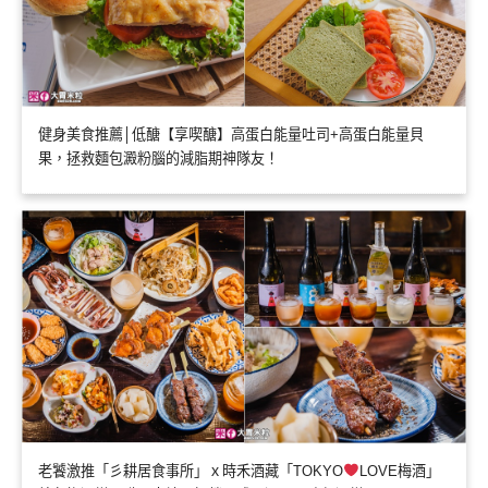
健身美食推薦│低醣【享喫醣】高蛋白能量吐司+高蛋白能量貝
果，拯救麵包澱粉腦的減脂期神隊友！
老饕激推「彡耕居食事所」ｘ時禾酒藏「TOKYO
LOVE梅酒」