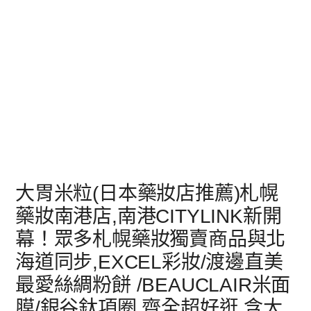
大胃米粒(日本藥妝店推薦)札幌
藥妝南港店,南港CITYLINK新開
幕！眾多札幌藥妝獨賣商品與北
海道同步,EXCEL彩妝/渡邊直美
最愛絲綢粉餅 /BEAUCLAIR米面
膜/銀谷鈦項圈,齊全超好逛,含大