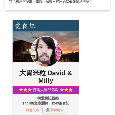
特色梅酒搭配職人串燒，解鎖日式居酒屋最強餐酒搭配！