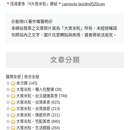
找尋更多「#大胃米粒」連結
campsite.bio/dm0520com
＠創用CC著作權聲明＠

本網站發表之文章照片皆為「大胃米粒」所有，未經授權請
勿將站內之文字、圖片任意轉貼與商用，違者將依法追究。
文章分類
展開全部
|
收合全部
未分類 (143)
大胃米粒。懶人包整理 (28)
大胃米粒。台北捷運美食 (749)
大胃米粒。台灣美食 (623)
大胃米粒。台灣旅遊 (213)
大胃米粒。環遊世界 (221)
大胃米粒。宅配美食 (840)
大胃米粒。生活開箱 (264)