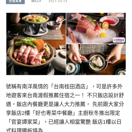
台南美食
MILLY
2017-10-13
號稱有南洋風情的「台南桂田酒店」，可是許多外
地遊客來台南渡假推薦住宿之一！ 不只飯店設計舒
適，飯店內餐廳更是讓人大力推薦， 先前跟大家分
享飯店2樓「好也粵菜中餐廳」主廚秋冬推出限定
「官宴譚家菜」，已經讓人相當驚艷 飯店1樓以日
式料理鐵板燒為…