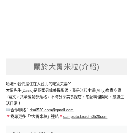
關於大胃米粒(介紹)
哈囉～我們是住在大台北的吃貨夫妻^^
大胃先生(David)是我家男傭兼攝影師，我是米粒小姐(Milly)負責吃貨
+寫文，共筆經營部落格，不時分享美食探店。宅配料理開箱。旅遊生
活日常！
合作聯絡：
dm0520.com@gmail.com
找尋更多「#大胃米粒」連結
campsite.bio/dm0520com