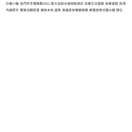
炒春川雞
金門伴手禮推薦2021
鉅大自助冰城地點資訊
長輩生日蛋糕
長輩蛋糕
防燙
內鍋把手
雙營涼麵蒸蛋
雞排本色 墨魚
高雄素食餐廳推薦
鮮鹽堂泰式鹽水雞 價位