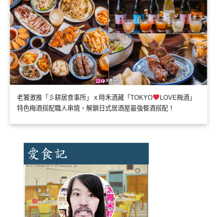
老饕激推「彡耕居食事所」ｘ時禾酒藏「TOKYO
LOVE梅酒」
特色梅酒搭配職人串燒，解鎖日式居酒屋最強餐酒搭配！