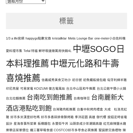
每
天
努
標籤
力
寫
文
1/3 a life官網
happygo點數兌換
kristallklar
Metis Lounge Bar
one-meter小白佐料機
中壢SOGO日
愛料理市集
Tefal 特福 鮮呼吸速燉萬用快鍋4L
本料理推薦
中壢元化路和牛壽
喜燒推薦
信義威秀美食艾叻沙
初日號
初魚鐵板燒包廂
匈牙利綿羊豬
印尼燕屋
可易家電 KOIZUMI 復古電風扇
台北中山區和牛推薦
台北公館平價小火鍋
台南吃到飽推薦
台南麗新大
台北拉麵推薦
台南咖啡豆
酒店港點吃到飽
台灣豬肉乾推薦
台畜中秋烤肉禮盒
大成 杜洛克紅
豬
好市多米漢堡好吃嗎
好市多香蒜排骨酥烤箱
季洋莊園 高雄
御代櫻
旋鈕定時省電
設計
星海食事所菜單
板橋麵包
永豐街牛丼
汕頭泉成沙茶潮鍋高雄
紅花麻辣鹽水雞
樂華店菜單價位
纖三薯草莓食譜 COSTCO好市多零食必買推薦
聖誕節交換禮物
辣