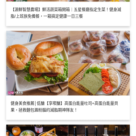
【源鮮智慧農場】鮮活蔬菜箱開箱｜五星餐廳指定生菜！健身減
脂/上班族免備餐，一箱搞定健康一日三餐
健身美食推薦│低醣【享喫醣】高蛋白能量吐司+高蛋白能量貝
果，拯救麵包澱粉腦的減脂期神隊友！