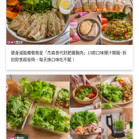
健身減脂備餐救星「杰森食代舒肥雞胸肉」13款口味爆汁開箱~拆
封即食超省時，每天換口味吃不膩！