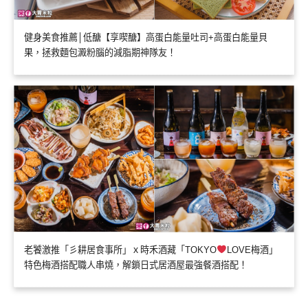
健身美食推薦│低醣【享喫醣】高蛋白能量吐司+高蛋白能量貝
果，拯救麵包澱粉腦的減脂期神隊友！
老饕激推「彡耕居食事所」ｘ時禾酒藏「TOKYO
LOVE梅酒」
特色梅酒搭配職人串燒，解鎖日式居酒屋最強餐酒搭配！