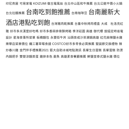
印尼燕屋
可易家電 KOIZUMI 復古電風扇
台北中山區和牛推薦
台北公館平價小火鍋
台南吃到飽推薦
台南麗新大
台北拉麵推薦
台南咖啡豆
酒店港點吃到飽
台灣豬肉乾推薦
台畜中秋烤肉禮盒
大成 杜洛克紅
豬
好市多米漢堡好吃嗎
好市多香蒜排骨酥烤箱
季洋莊園 高雄
御代櫻
旋鈕定時省電
設計
星海食事所菜單
板橋麵包
永豐街牛丼
汕頭泉成沙茶潮鍋高雄
紅花麻辣鹽水雞
樂華店菜單價位
纖三薯草莓食譜 COSTCO好市多零食必買推薦
聖誕節交換禮物
辣
炒春川雞
金門伴手禮推薦2021
鉅大自助冰城地點資訊
長輩生日蛋糕
長輩蛋糕
防燙
內鍋把手
雙營涼麵蒸蛋
雞排本色 墨魚
高雄素食餐廳推薦
鮮鹽堂泰式鹽水雞 價位