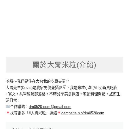
關於大胃米粒(介紹)
哈囉～我們是住在大台北的吃貨夫妻^^
大胃先生(David)是我家男傭兼攝影師，我是米粒小姐(Milly)負責吃貨
+寫文，共筆經營部落格，不時分享美食探店。宅配料理開箱。旅遊生
活日常！
合作聯絡：
dm0520.com@gmail.com
找尋更多「#大胃米粒」連結
campsite.bio/dm0520com