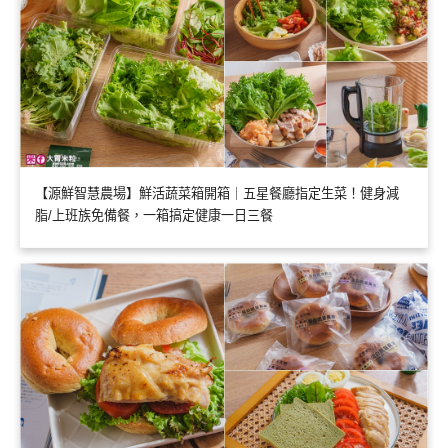
【源鮮智慧農場】鮮活蔬菜箱開箱｜五星餐廳指定生菜！健身減
脂/上班族免備餐，一箱搞定健康一日三餐