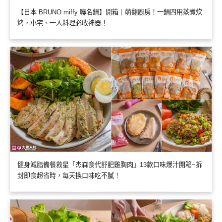
【日本 BRUNO miffy 聯名鍋】開箱｜萌翻廚房！一鍋四用蒸煮炊
烤，小宅、一人料理必收神器！
健身減脂備餐救星「杰森食代舒肥雞胸肉」13款口味爆汁開箱~拆
封即食超省時，每天換口味吃不膩！