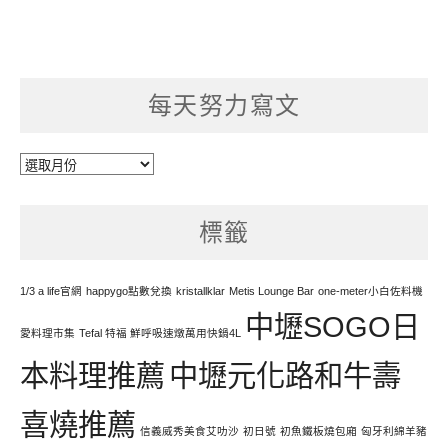
每天努力寫文
每
天
努
標籤
力
寫
文
1/3 a life官網
happygo點數兌換
kristallklar
Metis Lounge Bar
one-meter小白佐料機
中壢SOGO日
愛料理市集
Tefal 特福 鮮呼吸速燉萬用快鍋4L
本料理推薦
中壢元化路和牛壽
喜燒推薦
信義威秀美食艾叻沙
初日號
初魚鐵板燒包廂
匈牙利綿羊豬