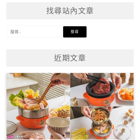
找尋站內文章
搜
尋
關
鍵
字:
近期文章