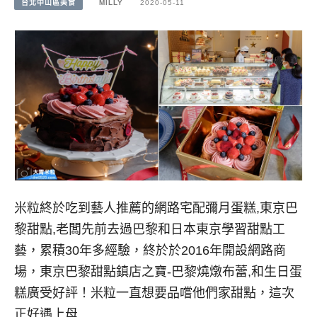
台北中山區美食
MILLY
2020-05-11
米粒終於吃到藝人推薦的網路宅配彌月蛋糕,東京巴
黎甜點,老闆先前去過巴黎和日本東京學習甜點工
藝，累積30年多經驗，終於於2016年開設網路商
場，東京巴黎甜點鎮店之寶-巴黎燒燉布蕾,和生日蛋
糕廣受好評！米粒一直想要品嚐他們家甜點，這次
正好遇上母…