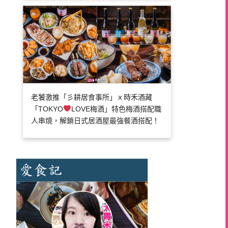
老饕激推「彡耕居食事所」ｘ時禾酒藏
「TOKYO
LOVE梅酒」特色梅酒搭配職
人串燒，解鎖日式居酒屋最強餐酒搭配！