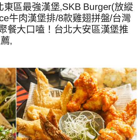
最強漢堡,SKB Burger(放縱
ice牛肉漢堡排/8款雞翅拼盤/台灣
聚餐大口嗑！台北大安區漢堡推
薦,