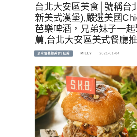
台北大安區美食│號稱台北東區
新美式漢堡),嚴選美國Ch
芭樂啤酒，兄弟妹子一起
薦,台北大安區美式餐廳推
MILLY
2021-01-04
淡水信義線美食│紅線