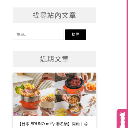
找尋站內文章
搜
尋
關
鍵
近期文章
字:
【日本 BRUNO miffy 聯名鍋】開箱｜萌