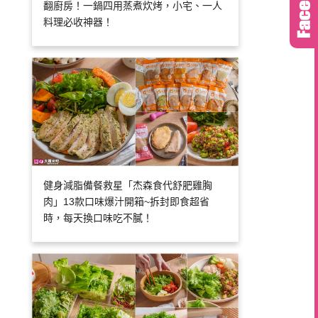
翻廚房！一鍋四用蒸煮炊烤，小宅、一人
料理必收神器！
健身減脂備餐救星「杰森食代舒肥雞胸
肉」13款口味爆汁開箱~拆封即食超省
時，每天換口味吃不膩！