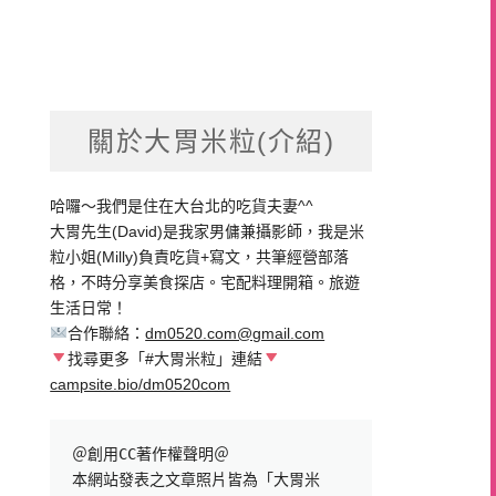
關於大胃米粒(介紹)
哈囉～我們是住在大台北的吃貨夫妻^^
大胃先生(David)是我家男傭兼攝影師，我是米
粒小姐(Milly)負責吃貨+寫文，共筆經營部落
格，不時分享美食探店。宅配料理開箱。旅遊
生活日常！
合作聯絡：
dm0520.com@gmail.com
找尋更多「#大胃米粒」連結
campsite.bio/dm0520com
＠創用CC著作權聲明＠

本網站發表之文章照片皆為「大胃米