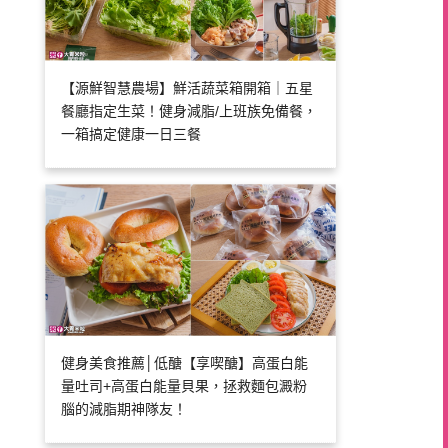
【源鮮智慧農場】鮮活蔬菜箱開箱｜五星
餐廳指定生菜！健身減脂/上班族免備餐，
一箱搞定健康一日三餐
健身美食推薦│低醣【享喫醣】高蛋白能
量吐司+高蛋白能量貝果，拯救麵包澱粉
腦的減脂期神隊友！