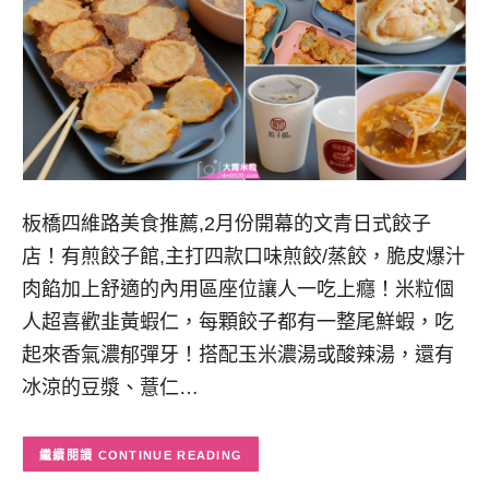
板橋四維路美食推薦,2月份開幕的文青日式餃子
店！有煎餃子館,主打四款口味煎餃/蒸餃，脆皮爆汁
肉餡加上舒適的內用區座位讓人一吃上癮！米粒個
人超喜歡韭黃蝦仁，每顆餃子都有一整尾鮮蝦，吃
起來香氣濃郁彈牙！搭配玉米濃湯或酸辣湯，還有
冰涼的豆漿、薏仁…
CONTINUE READING