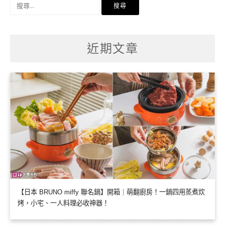
搜
尋
關
鍵
字:
近期文章
【日本 BRUNO miffy 聯名鍋】開箱｜萌翻廚房！一鍋四用蒸煮炊
烤，小宅、一人料理必收神器！