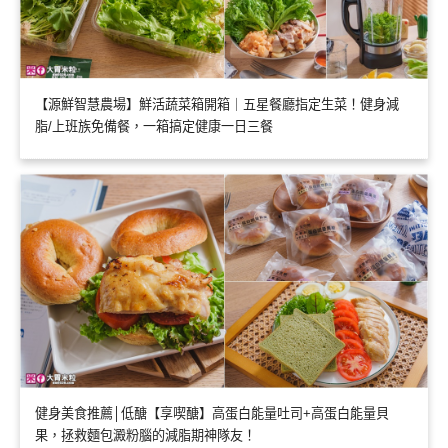
【源鮮智慧農場】鮮活蔬菜箱開箱｜五星餐廳指定生菜！健身減
脂/上班族免備餐，一箱搞定健康一日三餐
健身美食推薦│低醣【享喫醣】高蛋白能量吐司+高蛋白能量貝
果，拯救麵包澱粉腦的減脂期神隊友！