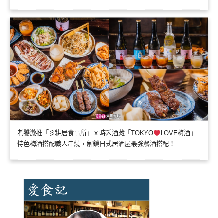
老饕激推「彡耕居食事所」ｘ時禾酒藏「TOKYO
LOVE梅酒」
特色梅酒搭配職人串燒，解鎖日式居酒屋最強餐酒搭配！