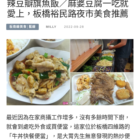
辣豆瓣旗魚飯／麻婆豆腐一吃就
愛上，板橋裕民路夜市美食推薦
板南線美食│藍線
MILLY
2022-09-28
最近因為在家商攝工作增多，沒有多餘時間下廚，
就會到處吃外食或買便當，這家位於板橋四維路的
「牛丼快餐便當」，是大胃先生無意發現的熱炒便