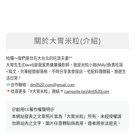
關於大胃米粒(介紹)
哈囉～我們是住在大台北的吃貨夫妻^^
大胃先生(David)是我家男傭兼攝影師，我是米粒小姐(Milly)負責吃貨
+寫文，共筆經營部落格，不時分享美食探店。宅配料理開箱。旅遊生
活日常！
合作聯絡：
dm0520.com@gmail.com
找尋更多「#大胃米粒」連結
campsite.bio/dm0520com
＠創用CC著作權聲明＠

本網站發表之文章照片皆為「大胃米粒」所有，未經授權請
勿將站內之文字、圖片任意轉貼與商用，違者將依法追究。