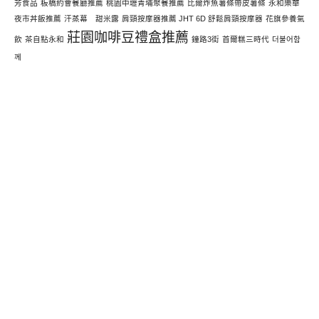
芳食品
板橋約會餐廳推薦
桃園中壢青埔聚餐推薦
比爾炸魚薯條帶皮薯條
永和樂華
夜市丼飯推薦
汗蒸幕 甜米露
肩頸按摩器推薦 JHT 6D 舒鬆肩頸按摩器
花旗參養氣
莊園咖啡豆禮盒推薦
飲
茶自點永和
鐘路3街
首爾糕三時代
더불어함
께