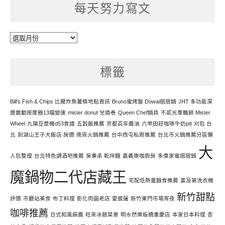
每天努力寫文
每
天
努
標籤
力
寫
文
Bill's Fish & Chips 比爾炸魚薯條地點資訊
Bruno電烤盤 Dowai摺摺鍋
JHT 多功能深
層震動按摩器13檔變速
mister donut 兌換卷
Queen Chef鍋具
不貳光車輪餅 Mister
Wheel
九陽豆漿機d53食譜
五穀飯推薦
京都百年醬油
六甲田莊咖啡牛奶ptt
刈包 台
北
劍湖山王子大飯店 房價
南崁火鍋推薦
台中西屯私廚推薦
台北市火鍋推薦分區懶
大
人包整理
台北特色調酒吧推薦
吳秉承 乾拌麵
嘉義樂咖廚房
多偉家電摺摺鍋
魔鍋物二代店藏王
宅配低熱量麵食推薦
富及第洗衣機
新竹甜點
評價
市廳站美食
布丁料理
彰化肉圓老店
愛披薩
新竹東門市場宵夜
咖啡推薦
日式和風麻醬
旺來冰館菜單
明水然樂板橋重慶店
本家日本料理
杏