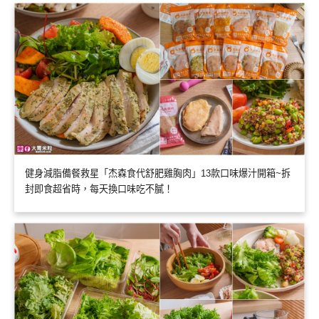
健身減脂備餐救星「杰森食代舒肥雞胸肉」13款口味爆汁開箱~拆
封即食超省時，每天換口味吃不膩！