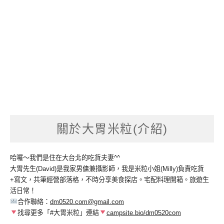
關於大胃米粒(介紹)
哈囉～我們是住在大台北的吃貨夫妻^^
大胃先生(David)是我家男傭兼攝影師，我是米粒小姐(Milly)負責吃貨
+寫文，共筆經營部落格，不時分享美食探店。宅配料理開箱。旅遊生
活日常！
合作聯絡：
dm0520.com@gmail.com
找尋更多「#大胃米粒」連結
campsite.bio/dm0520com