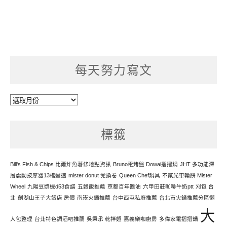
每天努力寫文
每
天
努
標籤
力
寫
文
Bill's Fish & Chips 比爾炸魚薯條地點資訊
Bruno電烤盤 Dowai摺摺鍋
JHT 多功能深
層震動按摩器13檔變速
mister donut 兌換卷
Queen Chef鍋具
不貳光車輪餅 Mister
Wheel
九陽豆漿機d53食譜
五穀飯推薦
京都百年醬油
六甲田莊咖啡牛奶ptt
刈包 台
北
劍湖山王子大飯店 房價
南崁火鍋推薦
台中西屯私廚推薦
台北市火鍋推薦分區懶
大
人包整理
台北特色調酒吧推薦
吳秉承 乾拌麵
嘉義樂咖廚房
多偉家電摺摺鍋