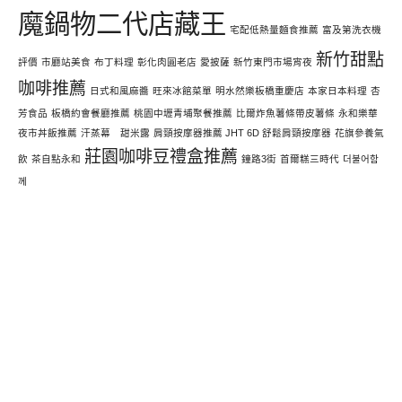
魔鍋物二代店藏王
宅配低熱量麵食推薦
富及第洗衣機
新竹甜點
評價
市廳站美食
布丁料理
彰化肉圓老店
愛披薩
新竹東門市場宵夜
咖啡推薦
日式和風麻醬
旺來冰館菜單
明水然樂板橋重慶店
本家日本料理
杏
芳食品
板橋約會餐廳推薦
桃園中壢青埔聚餐推薦
比爾炸魚薯條帶皮薯條
永和樂華
夜市丼飯推薦
汗蒸幕 甜米露
肩頸按摩器推薦 JHT 6D 舒鬆肩頸按摩器
花旗參養氣
莊園咖啡豆禮盒推薦
飲
茶自點永和
鐘路3街
首爾糕三時代
더불어함
께