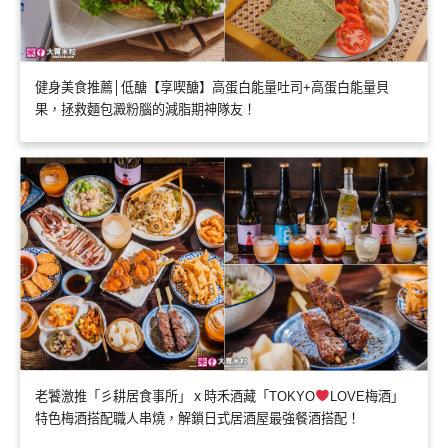
健身美食推薦│低醣【享喫醣】高蛋白能量吐司+高蛋白能量貝
果，拯救麵包澱粉腦的減脂期神隊友！
老饕激推「彡耕居食事所」ｘ時禾酒藏「TOKYO
LOVE梅酒」
特色梅酒搭配職人串燒，解鎖日式居酒屋最強餐酒搭配！