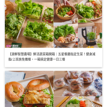
【源鮮智慧農場】鮮活蔬菜箱開箱｜五星餐廳指定生菜！健身減
脂/上班族免備餐，一箱搞定健康一日三餐