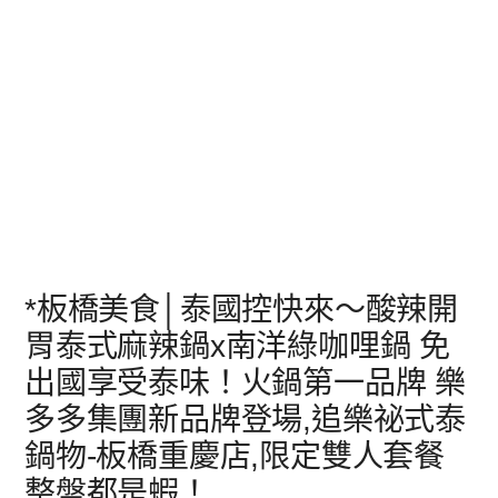
*板橋美食│泰國控快來～酸辣開
胃泰式麻辣鍋x南洋綠咖哩鍋 免
出國享受泰味！火鍋第一品牌 樂
多多集團新品牌登場,追樂祕式泰
鍋物-板橋重慶店,限定雙人套餐
整盤都是蝦！