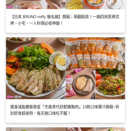
【日本 BRUNO miffy 聯名鍋】開箱｜萌翻廚房！一鍋四用蒸煮炊
烤，小宅、一人料理必收神器！
健身減脂備餐救星「杰森食代舒肥雞胸肉」13款口味爆汁開箱~拆
封即食超省時，每天換口味吃不膩！