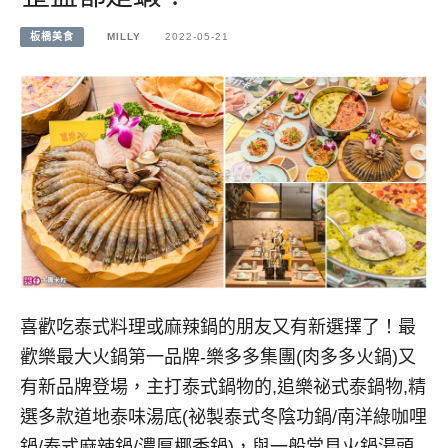
板橋美食
MILLY
2022-05-21
喜歡吃泰式料理或麻辣鍋的朋友又有新選擇了！最
歡樂最大火鍋第一品牌-樂多多集團(肉多多火鍋)又
有新品牌登場，主打泰式鍋物的,追樂祕式泰鍋物,精
選多款道地泰味湯底(祕製泰式冬陰功鍋/南洋綠咖哩
鍋/泰式麻辣鍋/濃厚椰香鍋)，與一般常見火鍋湯頭