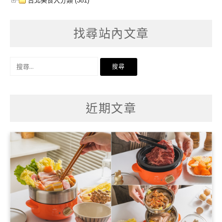
台北美食大分類 (381)
找尋站內文章
搜
尋
關
鍵
字:
近期文章