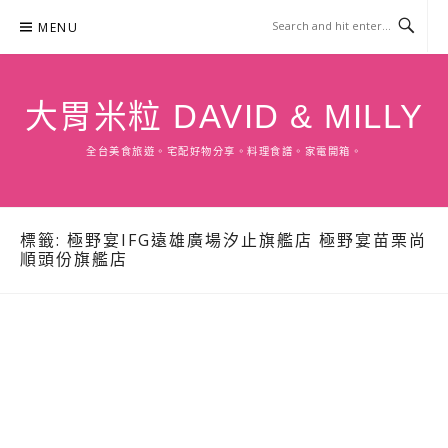
Skip
MENU
to
content
大胃米粒 DAVID & MILLY
全台美食旅遊。宅配好物分享。料理食譜。家電開箱。
標籤:
極野宴IFG遠雄廣場汐止旗艦店 極野宴苗栗尚
順頭份旗艦店