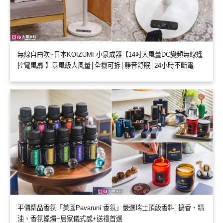
無線自由吹~日本KOIZUMI 小泉成器【14吋大風量DC變頻無線遙
控電風扇 】暴風級大風量│全機可拆│靜音舒眠│24小時不斷電
平價精品香氛「美國Pavaruni 香氛」嚴選瑞士頂級香料│擴香、精
油、香氛蠟燭~居家儀式感+送禮首選