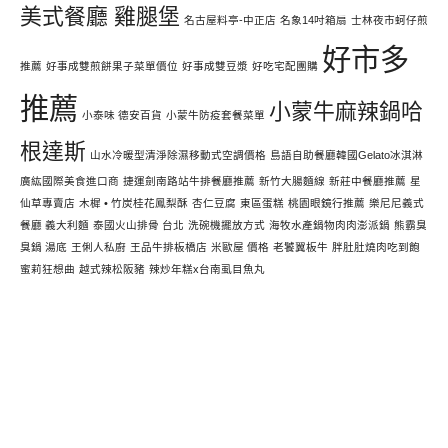
美式餐廳 雞腿堡
名古屋料亭-中正店
名象14吋箱扇
士林夜市蚵仔煎
好市多
推薦
好事成雙煎餅果子菜單價位
好事成雙豆漿
好吃宅配團購
推薦
小蒙牛麻辣鍋哈
小泰味 德安百貨
小蒙牛防疫套餐菜單
根達斯
山水冷暖型清淨除濕移動式空調價格
島語自助餐廳韓國Gelato冰淇淋
廣紘國際美食進口商
捷運劍南路站牛排餐廳推薦
新竹大腸麵線
新莊中餐廳推薦
星
仙草專賣店
木樨 • 竹炭桂花鳳梨酥
杏仁豆腐
東區蛋糕
桃園眼鏡行推薦
樂尼尼義式
餐廳 義大利麵
泰國火山排骨 台北
洗碗機擺放方式
海牧水產鍋物肉肉澎派鍋
熊霸臭
臭鍋 湯底
王俐人私廚
王品牛排板橋店
米歐屋 價格
老饕翼板牛
胖肚肚燒肉吃到飽
蜜莉狂想曲
越式辣松阪豬
辣炒年糕x台南虱目魚丸