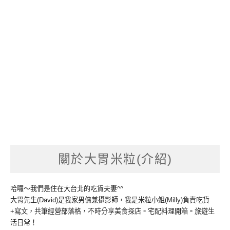
關於大胃米粒(介紹)
哈囉～我們是住在大台北的吃貨夫妻^^
大胃先生(David)是我家男傭兼攝影師，我是米粒小姐(Milly)負責吃貨
+寫文，共筆經營部落格，不時分享美食探店。宅配料理開箱。旅遊生
活日常！