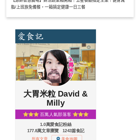
【源鮮智慧農場】鮮活蔬菜箱開箱｜五星餐廳指定生菜！健身減
脂/上班族免備餐，一箱搞定健康一日三餐