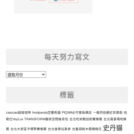
每天努力寫文
每
天
努
標籤
力
寫
文
ciaociao敲敲咖啡
foodpanda空腹熊貓
PIQIMI必可蜜板橋店
一植肉伯爵紅茶香鬆
伯
勒仕VoyLux TRANSFORM魔術空間後背包
台北吃到飽自助餐推薦
台北喜宴場地推
史丹貓
薦
台北大安區平價聚餐推薦
台北後車站美食
台畜胡桃木煙燻梅花