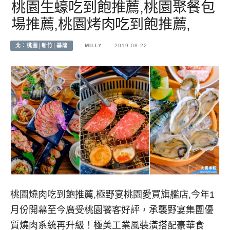
桃園生蠔吃到飽推薦,桃園聚餐包
場推薦,桃園烤肉吃到飽推薦,
北：桃園│新竹│基隆
MILLY
2019-08-22
桃園燒肉吃到飽推薦,極野宴桃園愛買旗艦店,今年1
月份開幕至今廣受桃園饕客好評，承襲野宴集團優
質燒肉系統再升級！極美工業風裝潢搭配豪華食