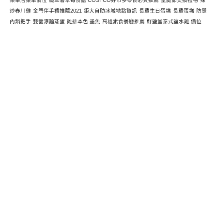
樂華店菜單價位
纖三薯草莓食譜 COSTCO好市多零食必買推薦
聖誕節交換禮物
辣
炒春川雞
金門伴手禮推薦2021
鉅大自助冰城地點資訊
長輩生日蛋糕
長輩蛋糕
防燙
內鍋把手
雙營涼麵蒸蛋
雞排本色 墨魚
高雄素食餐廳推薦
鮮鹽堂泰式鹽水雞 價位