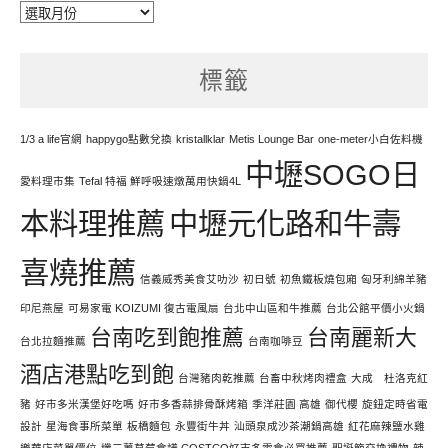
每
天
努
標籤
力
寫
文
1/3 a life官網
happygo點數兌換
kristallklar
Metis Lounge Bar
one-meter小白佐料機
中壢SOGO日
愛料理市集
Tefal 特福 鮮呼吸速燉萬用快鍋4L
本料理推薦
中壢元化路和牛壽
喜燒推薦
信義威秀美食艾叻沙
初日號
初魚鐵板燒包廂
匈牙利綿羊豬
印尼燕屋
可易家電 KOIZUMI 復古電風扇
台北中山區和牛推薦
台北公館平價小火鍋
台南吃到飽推薦
台南麗新大
台北拉麵推薦
台南咖啡豆
酒店港點吃到飽
台灣豬肉乾推薦
台畜中秋烤肉禮盒
大成 杜洛克紅
豬
好市多米漢堡好吃嗎
好市多香蒜排骨酥烤箱
季洋莊園 高雄
御代櫻
旋鈕定時省電
設計
星海食事所菜單
板橋麵包
永豐街牛丼
汕頭泉成沙茶潮鍋高雄
紅花麻辣鹽水雞