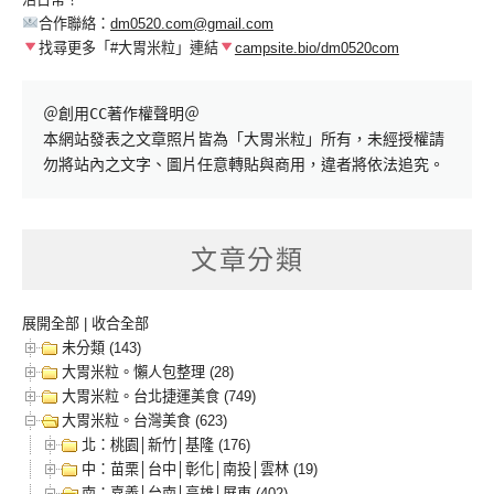
合作聯絡：
dm0520.com@gmail.com
找尋更多「#大胃米粒」連結
campsite.bio/dm0520com
＠創用CC著作權聲明＠

本網站發表之文章照片皆為「大胃米粒」所有，未經授權請
勿將站內之文字、圖片任意轉貼與商用，違者將依法追究。
文章分類
展開全部
|
收合全部
未分類 (143)
大胃米粒。懶人包整理 (28)
大胃米粒。台北捷運美食 (749)
大胃米粒。台灣美食 (623)
北：桃園│新竹│基隆 (176)
中：苗栗│台中│彰化│南投│雲林 (19)
南：嘉義│台南│高雄│屏東 (402)