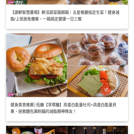
【源鮮智慧農場】鮮活蔬菜箱開箱｜五星餐廳指定生菜！健身減
脂/上班族免備餐，一箱搞定健康一日三餐
健身美食推薦│低醣【享喫醣】高蛋白能量吐司+高蛋白能量貝
果，拯救麵包澱粉腦的減脂期神隊友！