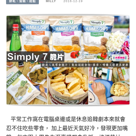
餅乾、蛋糕、甜點
MILLY
2016-12-19
平常工作窩在電腦桌邊或是休息追韓劇本來就會
忍不住吃些零食， 加上最近天氣好冷，發現更加嘴