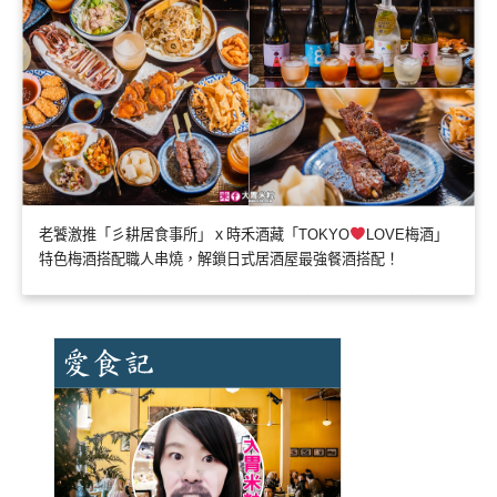
老饕激推「彡耕居食事所」ｘ時禾酒藏「TOKYO
LOVE梅酒」
特色梅酒搭配職人串燒，解鎖日式居酒屋最強餐酒搭配！