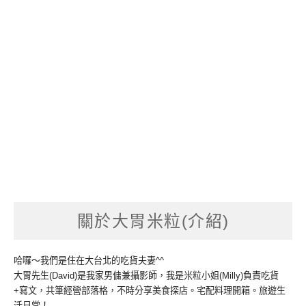
關於大胃米粒(介紹)
哈囉～我們是住在大台北的吃貨夫妻^^
大胃先生(David)是我家男傭兼攝影師，我是米粒小姐(Milly)負責吃貨
+寫文，共筆經營部落格，不時分享美食探店。宅配料理開箱。旅遊生
活日常！