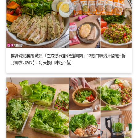
健身減脂備餐救星「杰森食代舒肥雞胸肉」13款口味爆汁開箱~拆
封即食超省時，每天換口味吃不膩！