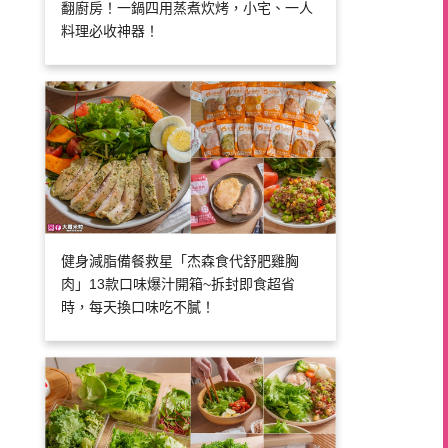
翻廚房！一鍋四用蒸煮炊烤，小宅、一人
料理必收神器！
健身減脂備餐救星「杰森食代舒肥雞胸
肉」13款口味爆汁開箱~拆封即食超省
時，每天換口味吃不膩！