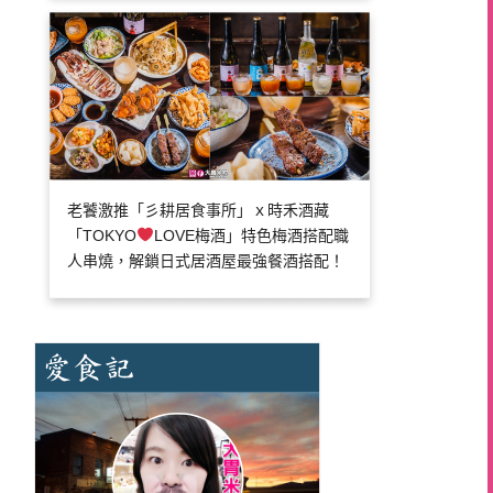
老饕激推「彡耕居食事所」ｘ時禾酒藏
「TOKYO
LOVE梅酒」特色梅酒搭配職
人串燒，解鎖日式居酒屋最強餐酒搭配！