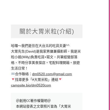
關於大胃米粒(介紹)
哈囉～我們是住在大台北的吃貨夫妻^^
大胃先生(David)是我家男傭兼攝影師，我是米
粒小姐(Milly)負責吃貨+寫文，共筆經營部落
格，不時分享美食探店。宅配料理開箱。旅遊
生活日常！
合作聯絡：
dm0520.com@gmail.com
找尋更多「#大胃米粒」連結
campsite.bio/dm0520com
＠創用CC著作權聲明＠

本網站發表之文章照片皆為「大胃米