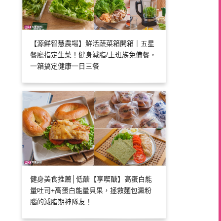
【源鮮智慧農場】鮮活蔬菜箱開箱｜五星
餐廳指定生菜！健身減脂/上班族免備餐，
一箱搞定健康一日三餐
健身美食推薦│低醣【享喫醣】高蛋白能
量吐司+高蛋白能量貝果，拯救麵包澱粉
腦的減脂期神隊友！