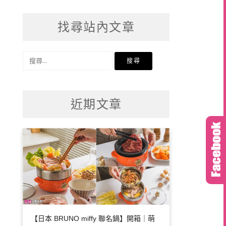
找尋站內文章
搜
尋
關
鍵
近期文章
字:
【日本 BRUNO miffy 聯名鍋】開箱｜萌