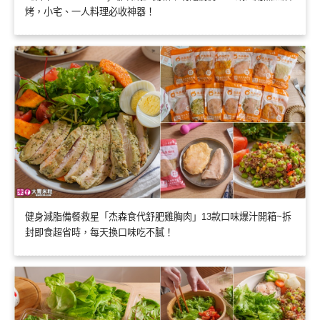
烤，小宅、一人料理必收神器！
健身減脂備餐救星「杰森食代舒肥雞胸肉」13款口味爆汁開箱~拆
封即食超省時，每天換口味吃不膩！