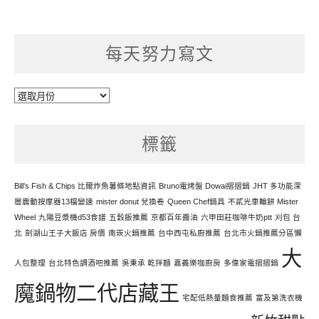
每天努力寫文
每
天
努
標籤
力
寫
文
Bill's Fish & Chips 比爾炸魚薯條地點資訊
Bruno電烤盤 Dowai摺摺鍋
JHT 多功能深
層震動按摩器13檔變速
mister donut 兌換卷
Queen Chef鍋具
不貳光車輪餅 Mister
Wheel
九陽豆漿機d53食譜
五穀飯推薦
京都百年醬油
六甲田莊咖啡牛奶ptt
刈包 台
北
劍湖山王子大飯店 房價
南崁火鍋推薦
台中西屯私廚推薦
台北市火鍋推薦分區懶
大
人包整理
台北特色調酒吧推薦
吳秉承 乾拌麵
嘉義樂咖廚房
多偉家電摺摺鍋
魔鍋物二代店藏王
宅配低熱量麵食推薦
富及第洗衣機