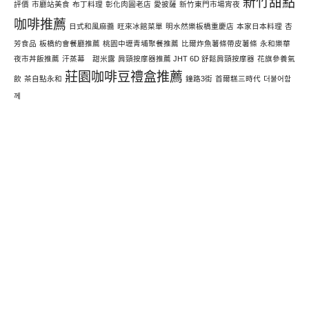
新竹甜點
評價
市廳站美食
布丁料理
彰化肉圓老店
愛披薩
新竹東門市場宵夜
咖啡推薦
日式和風麻醬
旺來冰館菜單
明水然樂板橋重慶店
本家日本料理
杏
芳食品
板橋約會餐廳推薦
桃園中壢青埔聚餐推薦
比爾炸魚薯條帶皮薯條
永和樂華
夜市丼飯推薦
汗蒸幕 甜米露
肩頸按摩器推薦 JHT 6D 舒鬆肩頸按摩器
花旗參養氣
莊園咖啡豆禮盒推薦
飲
茶自點永和
鐘路3街
首爾糕三時代
더불어함
께