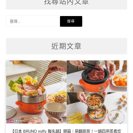
找尋站內文章
搜
尋
關
鍵
字:
近期文章
【日本 BRUNO miffy 聯名鍋】開箱｜萌翻廚房！一鍋四用蒸煮炊