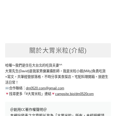
關於大胃米粒(介紹)
哈囉～我們是住在大台北的吃貨夫妻^^
大胃先生(David)是我家男傭兼攝影師，我是米粒小姐(Milly)負責吃貨
+寫文，共筆經營部落格，不時分享美食探店。宅配料理開箱。旅遊生
活日常！
合作聯絡：
dm0520.com@gmail.com
找尋更多「#大胃米粒」連結
campsite.bio/dm0520com
＠創用CC著作權聲明＠

本網站發表之文章照片皆為「大胃米粒」所有，未經授權請