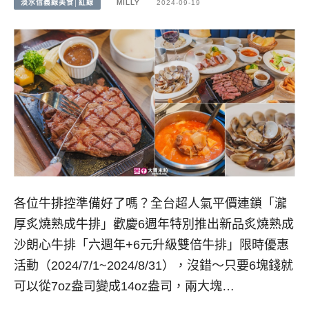
淡水信義線美食│紅線
MILLY
2024-09-19
各位牛排控準備好了嗎？全台超人氣平價連鎖「瀧
厚炙燒熟成牛排」歡慶6週年特別推出新品炙燒熟成
沙朗心牛排「六週年+6元升級雙倍牛排」限時優惠
活動（2024/7/1~2024/8/31），沒錯～只要6塊錢就
可以從7oz盎司變成14oz盎司，兩大塊…