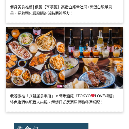
健身美食推薦│低醣【享喫醣】高蛋白能量吐司+高蛋白能量貝
果，拯救麵包澱粉腦的減脂期神隊友！
老饕激推「彡耕居食事所」ｘ時禾酒藏「TOKYO
LOVE梅酒」
特色梅酒搭配職人串燒，解鎖日式居酒屋最強餐酒搭配！