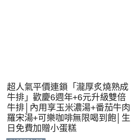
超人氣平價連鎖「瀧厚炙燒熟成
牛排」歡慶6週年+6元升級雙倍
牛排│內用享玉米濃湯+番茄牛肉
羅宋湯+可樂咖啡無限喝到飽│生
日免費加贈小蛋糕