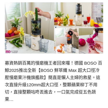
募資熱銷百萬的慢磨機王者回來囉！德國 BOSO 百
鯨2025推出全新【BOSO 鮮萃纖 Max 超大口徑冷
壓慢磨果汁機旗艦款】簡直是懶人主婦的救星。這
次直接升級120mm超大口徑，整顆蘋果柳丁不用
切，直接整顆咕咚丟進去，一口氣完成從五色蔬
果…