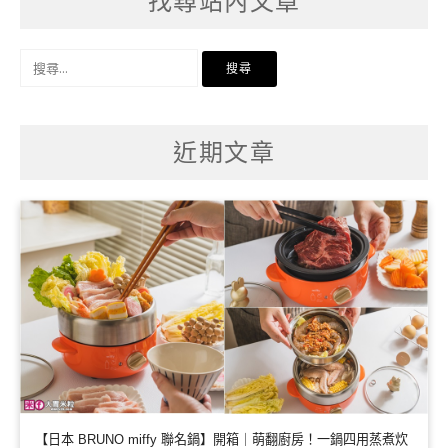
找尋站內文章
搜
尋
關
鍵
字:
近期文章
【日本 BRUNO miffy 聯名鍋】開箱｜萌翻廚房！一鍋四用蒸煮炊