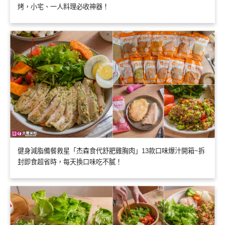
烤，小宅、一人料理必收神器！
健身減脂備餐救星「杰森食代舒肥雞胸肉」13款口味爆汁開箱~拆
封即食超省時，每天換口味吃不膩！