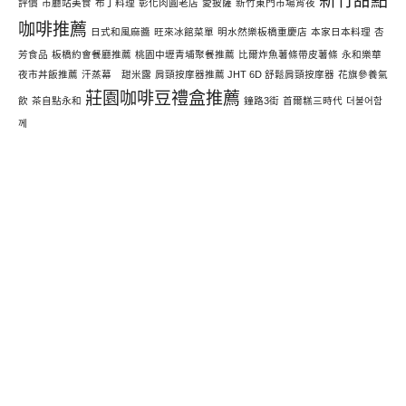
新竹甜點
評價
市廳站美食
布丁料理
彰化肉圓老店
愛披薩
新竹東門市場宵夜
咖啡推薦
日式和風麻醬
旺來冰館菜單
明水然樂板橋重慶店
本家日本料理
杏
芳食品
板橋約會餐廳推薦
桃園中壢青埔聚餐推薦
比爾炸魚薯條帶皮薯條
永和樂華
夜市丼飯推薦
汗蒸幕 甜米露
肩頸按摩器推薦 JHT 6D 舒鬆肩頸按摩器
花旗參養氣
莊園咖啡豆禮盒推薦
飲
茶自點永和
鐘路3街
首爾糕三時代
더불어함
께