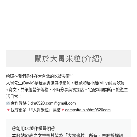
關於大胃米粒(介紹)
哈囉～我們是住在大台北的吃貨夫妻^^
大胃先生(David)是我家男傭兼攝影師，我是米粒小姐(Milly)負責吃貨
+寫文，共筆經營部落格，不時分享美食探店。宅配料理開箱。旅遊生
活日常！
合作聯絡：
dm0520.com@gmail.com
找尋更多「#大胃米粒」連結
campsite.bio/dm0520com
＠創用CC著作權聲明＠

本網站發表之文章照片皆為「大胃米粒」所有，未經授權請