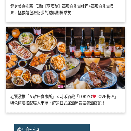
健身美食推薦│低醣【享喫醣】高蛋白能量吐司+高蛋白能量貝
果，拯救麵包澱粉腦的減脂期神隊友！
老饕激推「彡耕居食事所」ｘ時禾酒藏「TOKYO
LOVE梅酒」
特色梅酒搭配職人串燒，解鎖日式居酒屋最強餐酒搭配！