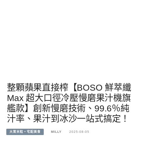
整顆蘋果直接榨【BOSO 鮮萃纖
Max 超大口徑冷壓慢磨果汁機旗
艦款】創新慢磨技術、99.6％純
汁率、果汁到冰沙一站式搞定！
大胃米粒。宅配美食
MILLY
2025-08-05