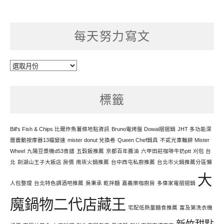
每天努力寫文
每
天
努
標籤
力
寫
文
Bill's Fish & Chips 比爾炸魚薯條地點資訊
Bruno電烤盤 Dowai摺摺鍋
JHT 多功能深
層震動按摩器13檔變速
mister donut 兌換卷
Queen Chef鍋具
不貳光車輪餅 Mister
Wheel
九陽豆漿機d53食譜
五穀飯推薦
京都百年醬油
六甲田莊咖啡牛奶ptt
刈包 台
北
劍湖山王子大飯店 房價
南崁火鍋推薦
台中西屯私廚推薦
台北市火鍋推薦分區懶
大
人包整理
台北特色調酒吧推薦
吳秉承 乾拌麵
嘉義樂咖廚房
多偉家電摺摺鍋
魔鍋物二代店藏王
宅配低熱量麵食推薦
富及第洗衣機