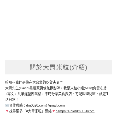
關於大胃米粒(介紹)
哈囉～我們是住在大台北的吃貨夫妻^^
大胃先生(David)是我家男傭兼攝影師，我是米粒小姐(Milly)負責吃貨
+寫文，共筆經營部落格，不時分享美食探店。宅配料理開箱。旅遊生
活日常！
合作聯絡：
dm0520.com@gmail.com
找尋更多「#大胃米粒」連結
campsite.bio/dm0520com