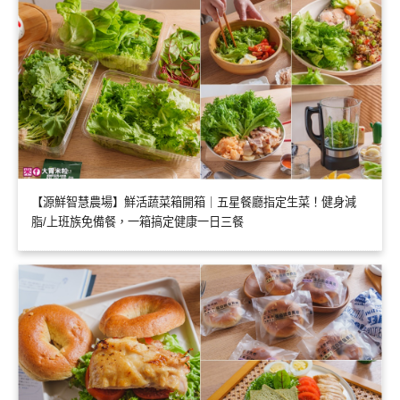
【源鮮智慧農場】鮮活蔬菜箱開箱｜五星餐廳指定生菜！健身減
脂/上班族免備餐，一箱搞定健康一日三餐