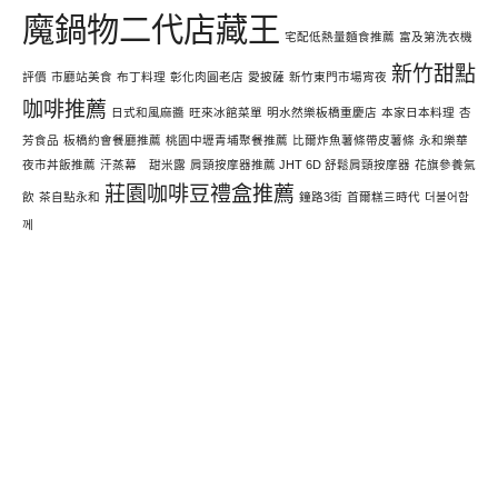
魔鍋物二代店藏王
宅配低熱量麵食推薦
富及第洗衣機
新竹甜點
評價
市廳站美食
布丁料理
彰化肉圓老店
愛披薩
新竹東門市場宵夜
咖啡推薦
日式和風麻醬
旺來冰館菜單
明水然樂板橋重慶店
本家日本料理
杏
芳食品
板橋約會餐廳推薦
桃園中壢青埔聚餐推薦
比爾炸魚薯條帶皮薯條
永和樂華
夜市丼飯推薦
汗蒸幕 甜米露
肩頸按摩器推薦 JHT 6D 舒鬆肩頸按摩器
花旗參養氣
莊園咖啡豆禮盒推薦
飲
茶自點永和
鐘路3街
首爾糕三時代
더불어함
께