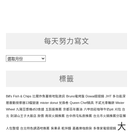
每天努力寫文
每
天
努
標籤
力
寫
文
Bill's Fish & Chips 比爾炸魚薯條地點資訊
Bruno電烤盤 Dowai摺摺鍋
JHT 多功能深
層震動按摩器13檔變速
mister donut 兌換卷
Queen Chef鍋具
不貳光車輪餅 Mister
Wheel
九陽豆漿機d53食譜
五穀飯推薦
京都百年醬油
六甲田莊咖啡牛奶ptt
刈包 台
北
劍湖山王子大飯店 房價
南崁火鍋推薦
台中西屯私廚推薦
台北市火鍋推薦分區懶
大
人包整理
台北特色調酒吧推薦
吳秉承 乾拌麵
嘉義樂咖廚房
多偉家電摺摺鍋