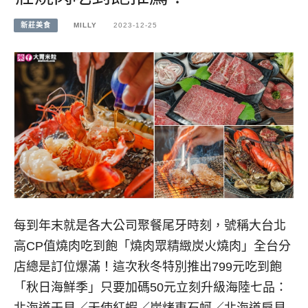
新莊美食
MILLY
2023-12-25
每到年末就是各大公司聚餐尾牙時刻，號稱大台北
高CP值燒肉吃到飽「燒肉眾精緻炭火燒肉」全台分
店總是訂位爆滿！這次秋冬特別推出799元吃到飽
「秋日海鮮季」只要加碼50元立刻升級海陸七品：
北海道干貝／天使紅蝦／炭烤東石蚵／北海道扇貝