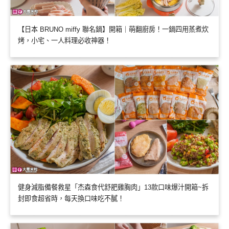
【日本 BRUNO miffy 聯名鍋】開箱｜萌翻廚房！一鍋四用蒸煮炊
烤，小宅、一人料理必收神器！
健身減脂備餐救星「杰森食代舒肥雞胸肉」13款口味爆汁開箱~拆
封即食超省時，每天換口味吃不膩！