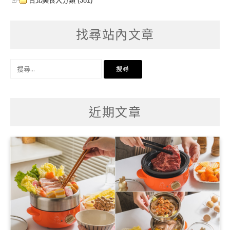
台北美食大分類 (381)
找尋站內文章
搜
尋
關
鍵
字:
近期文章