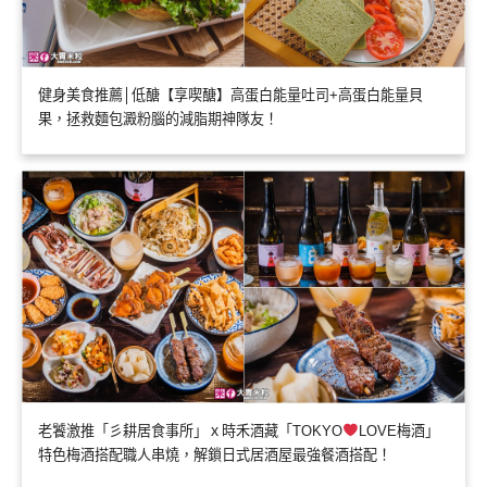
健身美食推薦│低醣【享喫醣】高蛋白能量吐司+高蛋白能量貝
果，拯救麵包澱粉腦的減脂期神隊友！
老饕激推「彡耕居食事所」ｘ時禾酒藏「TOKYO
LOVE梅酒」
特色梅酒搭配職人串燒，解鎖日式居酒屋最強餐酒搭配！