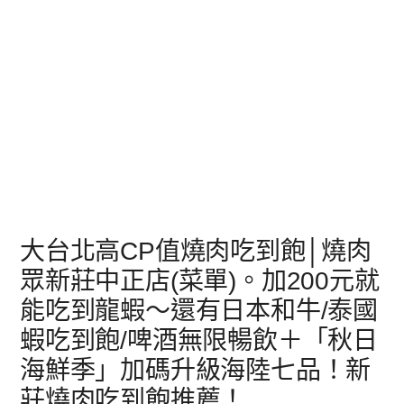
大台北高CP值燒肉吃到飽│燒肉
眾新莊中正店(菜單)。加200元就
能吃到龍蝦～還有日本和牛/泰國
蝦吃到飽/啤酒無限暢飲＋「秋日
海鮮季」加碼升級海陸七品！新
莊燒肉吃到飽推薦！