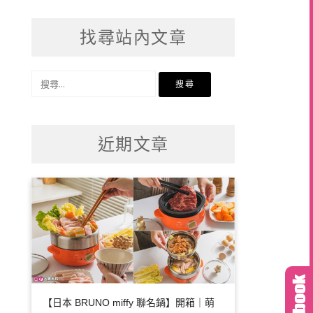
找尋站內文章
搜
尋
關
鍵
近期文章
字:
【日本 BRUNO miffy 聯名鍋】開箱｜萌