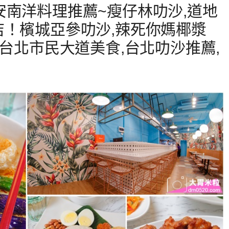
安南洋料理推薦~瘦仔林叻沙,道地
店！檳城亞參叻沙,辣死你媽椰漿
,台北市民大道美食,台北叻沙推薦,