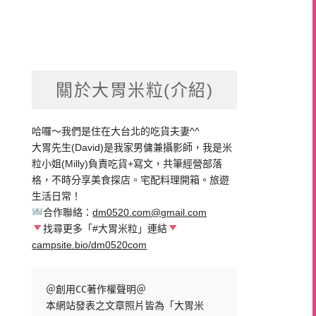
關於大胃米粒(介紹)
哈囉～我們是住在大台北的吃貨夫妻^^
大胃先生(David)是我家男傭兼攝影師，我是米
粒小姐(Milly)負責吃貨+寫文，共筆經營部落
格，不時分享美食探店。宅配料理開箱。旅遊
生活日常！
合作聯絡：
dm0520.com@gmail.com
找尋更多「#大胃米粒」連結
campsite.bio/dm0520com
＠創用CC著作權聲明＠

本網站發表之文章照片皆為「大胃米