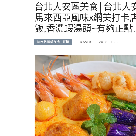
台北大安區美食│台北大
馬來西亞風味x網美打卡
飯,香濃蝦湯頭~有夠正點
DAVID
2018-11-20
淡水信義線美食│紅線