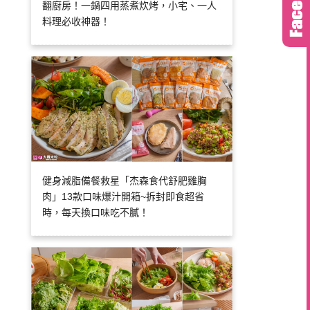
翻廚房！一鍋四用蒸煮炊烤，小宅、一人
料理必收神器！
健身減脂備餐救星「杰森食代舒肥雞胸
肉」13款口味爆汁開箱~拆封即食超省
時，每天換口味吃不膩！