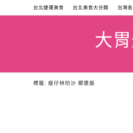
Skip
台北捷運美食
台北美食大分類
台灣各
to
content
大胃米
標籤:
瘦仔林叻沙 椰漿飯