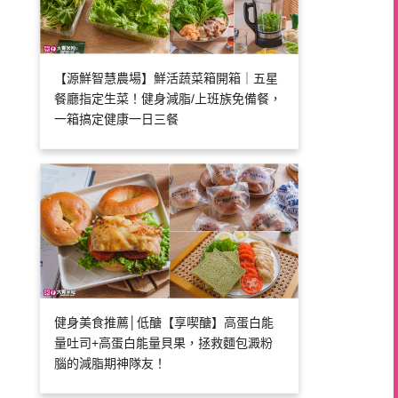
【源鮮智慧農場】鮮活蔬菜箱開箱｜五星
餐廳指定生菜！健身減脂/上班族免備餐，
一箱搞定健康一日三餐
健身美食推薦│低醣【享喫醣】高蛋白能
量吐司+高蛋白能量貝果，拯救麵包澱粉
腦的減脂期神隊友！