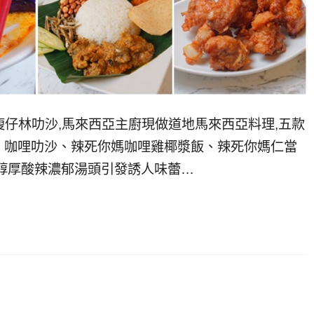
IM,瘦仔林叻沙,馬來西亞主廚現做道地馬來西亞料理,五款
、咖哩叻沙、辣死你媽咖哩雞椰漿飯、辣死你媽仁當
醇厚酸辣濃郁湯頭引發誘人味蕾…