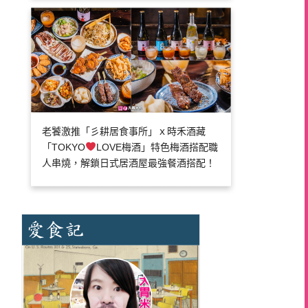
老饕激推「彡耕居食事所」ｘ時禾酒藏
「TOKYO
LOVE梅酒」特色梅酒搭配職
人串燒，解鎖日式居酒屋最強餐酒搭配！