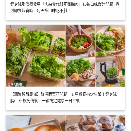
健身減脂備餐救星「杰森食代舒肥雞胸肉」13款口味爆汁開箱~拆
封即食超省時，每天換口味吃不膩！
【源鮮智慧農場】鮮活蔬菜箱開箱｜五星餐廳指定生菜！健身減
脂/上班族免備餐，一箱搞定健康一日三餐