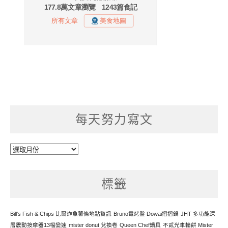
每天努力寫文
每
天
努
標籤
力
寫
文
Bill's Fish & Chips 比爾炸魚薯條地點資訊
Bruno電烤盤 Dowai摺摺鍋
JHT 多功能深
層震動按摩器13檔變速
mister donut 兌換卷
Queen Chef鍋具
不貳光車輪餅 Mister