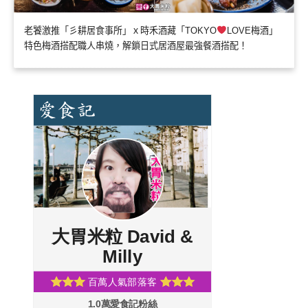
老饕激推「彡耕居食事所」ｘ時禾酒藏「TOKYO
LOVE梅酒」
特色梅酒搭配職人串燒，解鎖日式居酒屋最強餐酒搭配！