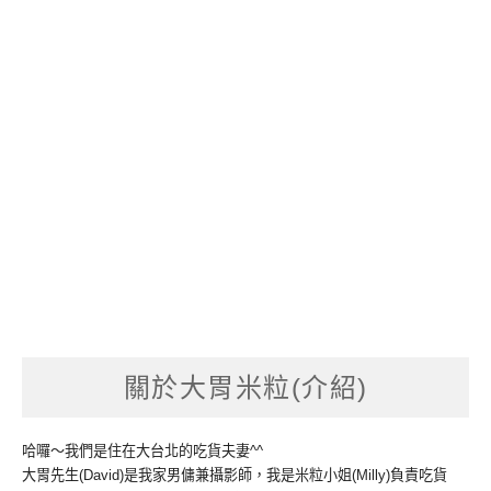
關於大胃米粒(介紹)
哈囉～我們是住在大台北的吃貨夫妻^^
大胃先生(David)是我家男傭兼攝影師，我是米粒小姐(Milly)負責吃貨