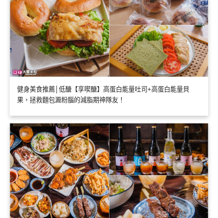
健身美食推薦│低醣【享喫醣】高蛋白能量吐司+高蛋白能量貝
果，拯救麵包澱粉腦的減脂期神隊友！