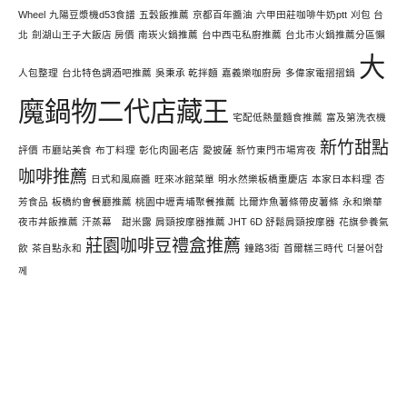
Wheel
九陽豆漿機d53食譜
五穀飯推薦
京都百年醬油
六甲田莊咖啡牛奶ptt
刈包 台
北
劍湖山王子大飯店 房價
南崁火鍋推薦
台中西屯私廚推薦
台北市火鍋推薦分區懶
大
人包整理
台北特色調酒吧推薦
吳秉承 乾拌麵
嘉義樂咖廚房
多偉家電摺摺鍋
魔鍋物二代店藏王
宅配低熱量麵食推薦
富及第洗衣機
新竹甜點
評價
市廳站美食
布丁料理
彰化肉圓老店
愛披薩
新竹東門市場宵夜
咖啡推薦
日式和風麻醬
旺來冰館菜單
明水然樂板橋重慶店
本家日本料理
杏
芳食品
板橋約會餐廳推薦
桃園中壢青埔聚餐推薦
比爾炸魚薯條帶皮薯條
永和樂華
夜市丼飯推薦
汗蒸幕 甜米露
肩頸按摩器推薦 JHT 6D 舒鬆肩頸按摩器
花旗參養氣
莊園咖啡豆禮盒推薦
飲
茶自點永和
鐘路3街
首爾糕三時代
더불어함
께